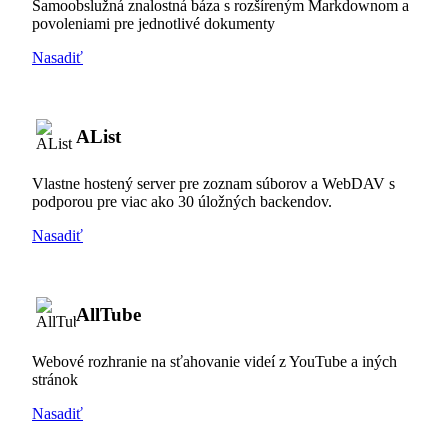
Samoobslužná znalostná báza s rozšíreným Markdownom a
povoleniami pre jednotlivé dokumenty
Nasadiť
AList
Vlastne hostený server pre zoznam súborov a WebDAV s
podporou pre viac ako 30 úložných backendov.
Nasadiť
AllTube
Webové rozhranie na sťahovanie videí z YouTube a iných
stránok
Nasadiť