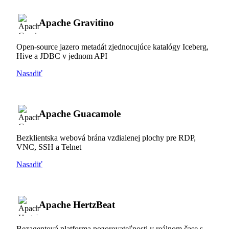
Apache Gravitino
Open-source jazero metadát zjednocujúce katalógy Iceberg,
Hive a JDBC v jednom API
Nasadiť
Apache Guacamole
Bezklientska webová brána vzdialenej plochy pre RDP,
VNC, SSH a Telnet
Nasadiť
Apache HertzBeat
Bezagentová platforma pozorovateľnosti v reálnom čase s