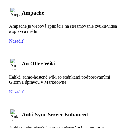
Ampache
Ampache je webová aplikácia na streamovanie zvuku/videa
a správca médií
Nasadiť
An Otter Wiki
Ľahké, samo-hostené wiki so stránkami podporovanými
Gitom a úpravou v Markdowne.
Nasadiť
Anki Sync Server Enhanced
Anki synchronizačný server s vlastným hostingom, s