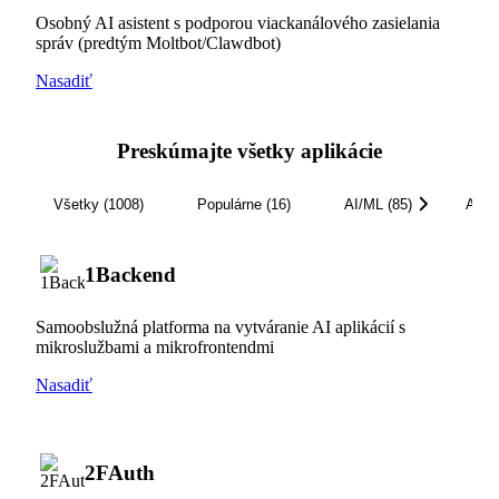
Osobný AI asistent s podporou viackanálového zasielania
správ (predtým Moltbot/Clawdbot)
Nasadiť
Preskúmajte všetky aplikácie
Všetky (1008)
Populárne (16)
AI/ML (85)
Analy
1Backend
Samoobslužná platforma na vytváranie AI aplikácií s
mikroslužbami a mikrofrontendmi
Nasadiť
2FAuth