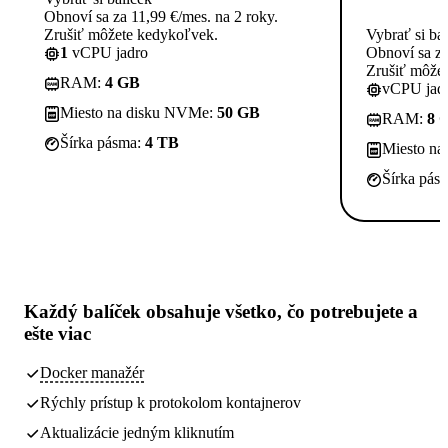
Obnoví sa za 11,99 €/mes. na 2 roky.
Zrušiť môžete kedykoľvek.
Vybrať si ba
1
vCPU jadro
Obnoví sa za
Zrušiť môže
RAM:
4 GB
vCPU jadi
Miesto na disku NVMe:
50 GB
RAM:
8 
Šírka pásma:
4 TB
Miesto n
Šírka pás
Každý balíček obsahuje
všetko, čo potrebujete
a
ešte viac
Docker manažér
Rýchly prístup k protokolom kontajnerov
Aktualizácie jedným kliknutím