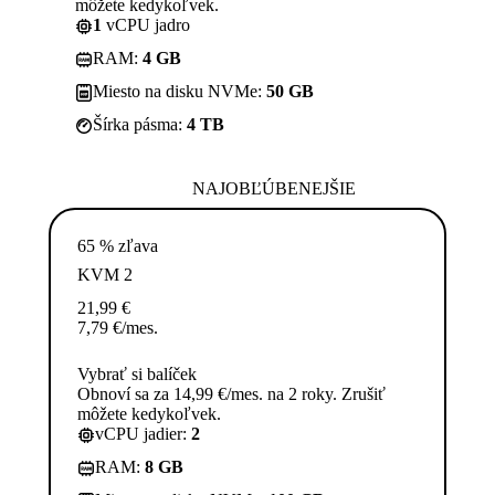
môžete kedykoľvek.
1
vCPU jadro
RAM:
4 GB
Miesto na disku NVMe:
50 GB
Šírka pásma:
4 TB
NAJOBĽÚBENEJŠIE
65 % zľava
KVM 2
21,99
€
7,79
€
/mes.
Vybrať si balíček
Obnoví sa za 14,99 €/mes. na 2 roky. Zrušiť
môžete kedykoľvek.
vCPU jadier:
2
RAM:
8 GB