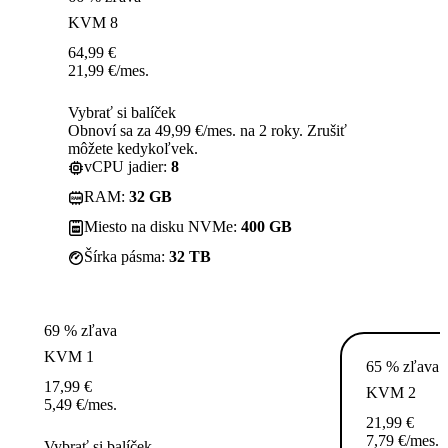
KVM 8
64,99
€
21,99
€
/mes.
Vybrať si balíček
Obnoví sa za 49,99 €/mes. na 2 roky. Zrušiť
môžete kedykoľvek.
vCPU jadier:
8
RAM:
32 GB
Miesto na disku NVMe:
400 GB
Šírka pásma:
32 TB
69 % zľava
KVM 1
65 % zľava
17,99
€
KVM 2
5,49
€
/mes.
21,99
€
7,79
€
/mes.
Vybrať si balíček