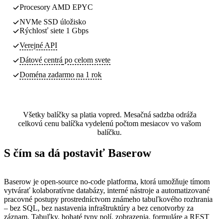
Procesory AMD EPYC
NVMe SSD úložisko
Rýchlosť siete 1 Gbps
Verejné API
Dátové centrá
po celom svete
Doména zadarmo na 1 rok
Všetky balíčky sa platia vopred. Mesačná sadzba odráža
celkovú cenu balíčka vydelenú počtom mesiacov vo vašom
balíčku.
S čím sa dá postaviť Baserow
Baserow je open-source no-code platforma, ktorá umožňuje tímom
vytvárať kolaboratívne databázy, interné nástroje a automatizované
pracovné postupy prostredníctvom známeho tabuľkového rozhrania
– bez SQL, bez nastavenia infraštruktúry a bez cenotvorby za
záznam. Tabuľky, bohaté typy polí, zobrazenia, formuláre a REST