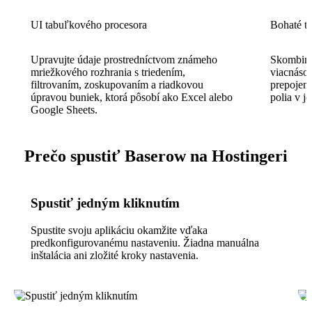
UI tabuľkového procesora
Bohaté ty
Upravujte údaje prostredníctvom známeho
Skombinuj
mriežkového rozhrania s triedením,
viacnásob
filtrovaním, zoskupovaním a riadkovou
prepojen
úpravou buniek, ktorá pôsobí ako Excel alebo
polia v j
Google Sheets.
Prečo spustiť Baserow na Hostingeri
Spustiť jedným kliknutím
Spustite svoju aplikáciu okamžite vďaka
predkonfigurovanému nastaveniu. Žiadna manuálna
inštalácia ani zložité kroky nastavenia.