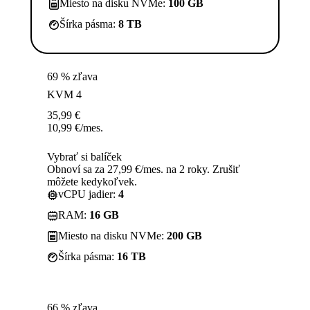
Miesto na disku NVMe:
100 GB
Šírka pásma:
8 TB
69 % zľava
KVM 4
35,99
€
10,99
€
/mes.
Vybrať si balíček
Obnoví sa za 27,99 €/mes. na 2 roky. Zrušiť
môžete kedykoľvek.
vCPU jadier:
4
RAM:
16 GB
Miesto na disku NVMe:
200 GB
Šírka pásma:
16 TB
66 % zľava