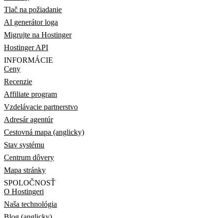
Tlač na požiadanie
AI generátor loga
Migrujte na Hostinger
Hostinger API
INFORMÁCIE
Ceny
Recenzie
Affiliate program
Vzdelávacie partnerstvo
Adresár agentúr
Cestovná mapa (anglicky)
Stav systému
Centrum dôvery
Mapa stránky
SPOLOČNOSŤ
O Hostingeri
Naša technológia
Blog (anglicky)