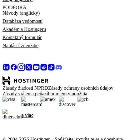
PODPORA
Návody (anglicky)
Databáza vedomostí
Akadémia Hostingeru
Kontaktný formulár
Nahlásiť zneužitie
Zásady žiadostí NPRD
Zásady ochrany osobních údajov
Zásady vrátenia peňazí
Podmienky použitia
a viac
© 2004-2026 Hostinger – Spúšťajte, rozvíjajte sa a dosahujte