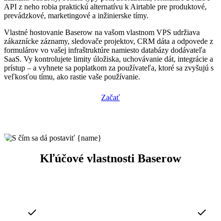
API z neho robia praktickú alternatívu k Airtable pre produktové,
prevádzkové, marketingové a inžinierske tímy.
Vlastné hostovanie Baserow na vašom vlastnom VPS udržiava
zákaznícke záznamy, sledovače projektov, CRM dáta a odpovede z
formulárov vo vašej infraštruktúre namiesto databázy dodávateľa
SaaS. Vy kontrolujete limity úložiska, uchovávanie dát, integrácie a
prístup – a vyhnete sa poplatkom za používateľa, ktoré sa zvyšujú s
veľkosťou tímu, ako rastie vaše používanie.
Začať
Kľúčové vlastnosti Baserow