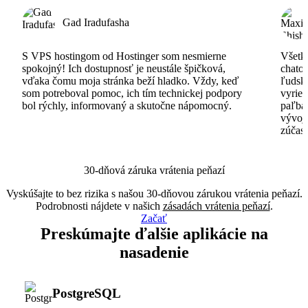
Gad Iradufasha
S VPS hostingom od Hostinger som nesmierne
Všetko
spokojný! Ich dostupnosť je neustále špičková,
chatov
vďaka čomu moja stránka beží hladko. Vždy, keď
ľudsk
som potreboval pomoc, ich tím technickej podpory
vyrieš
bol rýchly, informovaný a skutočne nápomocný.
paľba
vývoj
zúčas
30-dňová záruka vrátenia peňazí
Vyskúšajte to bez rizika s našou 30-dňovou zárukou vrátenia peňazí.
Podrobnosti nájdete v našich
zásadách vrátenia peňazí
.
Začať
Preskúmajte ďalšie aplikácie na
nasadenie
PostgreSQL