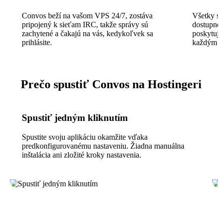
Convos beží na vašom VPS 24/7, zostáva
Všetky sp
pripojený k sieťam IRC, takže správy sú
dostupné
zachytené a čakajú na vás, kedykoľvek sa
poskytuje
prihlásite.
každým k
Prečo spustiť Convos na Hostingeri
Spustiť jedným kliknutím
Spustite svoju aplikáciu okamžite vďaka
predkonfigurovanému nastaveniu. Žiadna manuálna
inštalácia ani zložité kroky nastavenia.