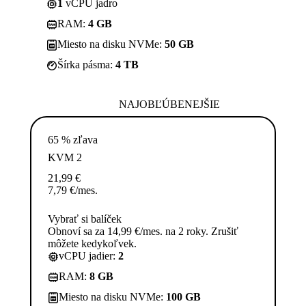
1
vCPU jadro
RAM:
4 GB
Miesto na disku NVMe:
50 GB
Šírka pásma:
4 TB
NAJOBĽÚBENEJŠIE
65 % zľava
KVM 2
21,99
€
7,79
€
/mes.
Vybrať si balíček
Obnoví sa za 14,99 €/mes. na 2 roky. Zrušiť
môžete kedykoľvek.
vCPU jadier:
2
RAM:
8 GB
Miesto na disku NVMe:
100 GB