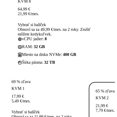
KVM 8
64,99
€
21,99
€
/mes.
Vybrať si balíček
Obnoví sa za 49,99 €/mes. na 2 roky. Zrušiť
môžete kedykoľvek.
vCPU jadier:
8
RAM:
32 GB
Miesto na disku NVMe:
400 GB
Šírka pásma:
32 TB
69 % zľava
KVM 1
65 % zľava
17,99
€
KVM 2
5,49
€
/mes.
21,99
€
7,79
€
/mes.
Vybrať si balíček
Obnoví sa za 11,99 €/mes. na 2 roky.