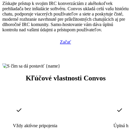
Získajte prístup k svojim IRC konverzáciám z akéhokoľvek
prehliadača bez inštalácie softvéru. Convos ukladá celú vašu históriu
chatu, podporuje viacerých používateľov a siete a poskytuje čisté,
moderné rozhranie navrhnuté pre príležitostných chatujúcich aj pre
dlhoročné IRC komunity. Samo-hostovanie vám dáva úplnú
kontrolu nad vašimi údajmi a prístupom používateľov.
Začať
Kľúčové vlastnosti Convos
Vždy aktívne pripojenia
Úplná his