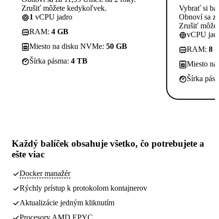
Zrušiť môžete kedykoľvek.
Vybrať si ba
1
vCPU jadro
Obnoví sa za
Zrušiť môže
RAM:
4 GB
vCPU jadi
Miesto na disku NVMe:
50 GB
RAM:
8 
Šírka pásma:
4 TB
Miesto n
Šírka pás
Každý balíček obsahuje
všetko, čo potrebujete
a
ešte viac
Docker manažér
Rýchly prístup k protokolom kontajnerov
Aktualizácie jedným kliknutím
Procesory AMD EPYC