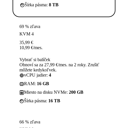
Šírka pásma:
8 TB
69 % zľava
KVM 4
35,99
€
10,99
€
/mes.
Vybrať si balíček
Obnoví sa za 27,99 €/mes. na 2 roky. Zrušiť
môžete kedykoľvek.
vCPU jadier:
4
RAM:
16 GB
Miesto na disku NVMe:
200 GB
Šírka pásma:
16 TB
66 % zľava