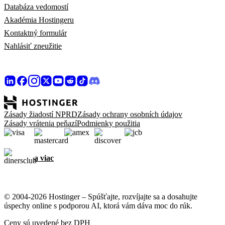
Databáza vedomostí
Akadémia Hostingeru
Kontaktný formulár
Nahlásiť zneužitie
Zásady žiadostí NPRD
Zásady ochrany osobních údajov
Zásady vrátenia peňazí
Podmienky použitia
a viac
© 2004-2026 Hostinger – Spúšťajte, rozvíjajte sa a dosahujte
úspechy online s podporou AI, ktorá vám dáva moc do rúk.
Ceny sú uvedené bez DPH