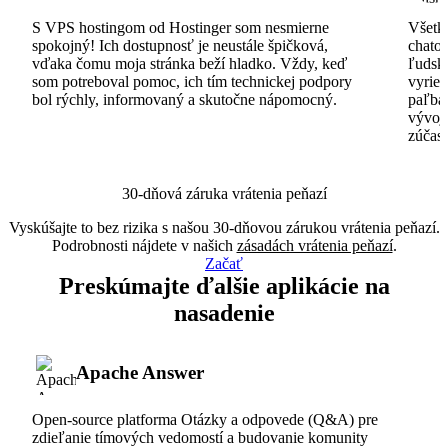
S VPS hostingom od Hostinger som nesmierne
Všetko
spokojný! Ich dostupnosť je neustále špičková,
chatov
vďaka čomu moja stránka beží hladko. Vždy, keď
ľudsk
som potreboval pomoc, ich tím technickej podpory
vyrieš
bol rýchly, informovaný a skutočne nápomocný.
paľba
vývoj
zúčas
30-dňová záruka vrátenia peňazí
Vyskúšajte to bez rizika s našou 30-dňovou zárukou vrátenia peňazí.
Podrobnosti nájdete v našich
zásadách vrátenia peňazí
.
Začať
Preskúmajte ďalšie aplikácie na
nasadenie
Apache Answer
Open-source platforma Otázky a odpovede (Q&A) pre
zdieľanie tímových vedomostí a budovanie komunity