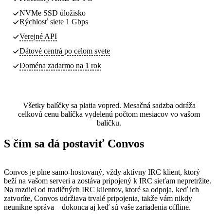
NVMe SSD úložisko
Rýchlosť siete 1 Gbps
Verejné API
Dátové centrá
po celom svete
Doména zadarmo na 1 rok
Všetky balíčky sa platia vopred. Mesačná sadzba odráža
celkovú cenu balíčka vydelenú počtom mesiacov vo vašom
balíčku.
S čím sa dá postaviť Convos
Convos je plne samo-hostovaný, vždy aktívny IRC klient, ktorý
beží na vašom serveri a zostáva pripojený k IRC sieťam nepretržite.
Na rozdiel od tradičných IRC klientov, ktoré sa odpoja, keď ich
zatvoríte, Convos udržiava trvalé pripojenia, takže vám nikdy
neunikne správa – dokonca aj keď sú vaše zariadenia offline.