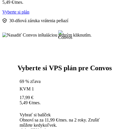
5,49
€
/mes.
Vyberte si plán
30-dňová záruka vrátenia peňazí
Vyberte si VPS plán pre Convos
69 % zľava
KVM 1
17,99
€
5,49
€
/mes.
Vybrať si balíček
Obnoví sa za 11,99 €/mes. na 2 roky. Zrušiť
môžete kedykoľvek.