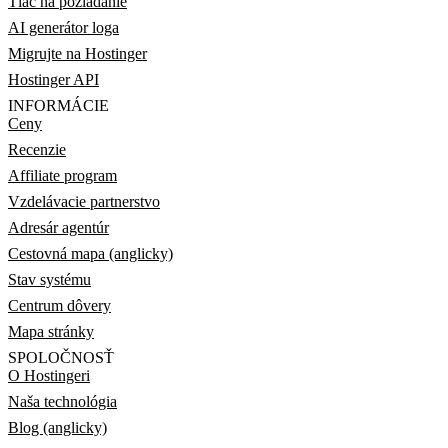
Tlač na požiadanie
AI generátor loga
Migrujte na Hostinger
Hostinger API
INFORMÁCIE
Ceny
Recenzie
Affiliate program
Vzdelávacie partnerstvo
Adresár agentúr
Cestovná mapa (anglicky)
Stav systému
Centrum dôvery
Mapa stránky
SPOLOČNOSŤ
O Hostingeri
Naša technológia
Blog (anglicky)