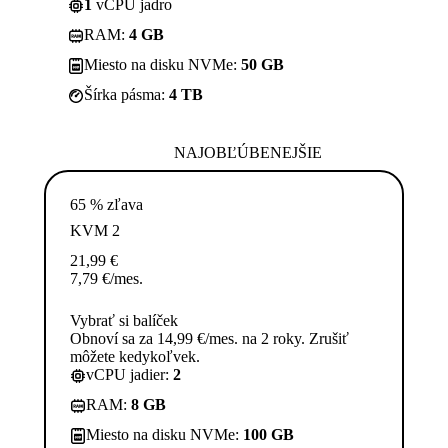
1
vCPU jadro
RAM:
4 GB
Miesto na disku NVMe:
50 GB
Šírka pásma:
4 TB
NAJOBĽÚBENEJŠIE
65 % zľava
KVM 2
21,99
€
7,79
€
/mes.
Vybrať si balíček
Obnoví sa za 14,99 €/mes. na 2 roky. Zrušiť
môžete kedykoľvek.
vCPU jadier:
2
RAM:
8 GB
Miesto na disku NVMe:
100 GB