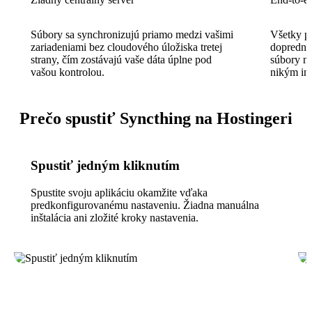
Súbory sa synchronizujú priamo medzi vašimi
Všetky p
zariadeniami bez cloudového úložiska tretej
doprednou
strany, čím zostávajú vaše dáta úplne pod
súbory n
vašou kontrolou.
nikým in
Prečo spustiť Syncthing na Hostingeri
Spustiť jedným kliknutím
Spustite svoju aplikáciu okamžite vďaka
predkonfigurovanému nastaveniu. Žiadna manuálna
inštalácia ani zložité kroky nastavenia.