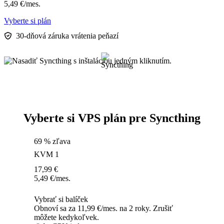
5,49
€
/mes.
Vyberte si plán
30-dňová záruka vrátenia peňazí
Vyberte si VPS plán pre Syncthing
69 % zľava
KVM 1
17,99
€
5,49
€
/mes.
Vybrať si balíček
Obnoví sa za 11,99 €/mes. na 2 roky. Zrušiť
môžete kedykoľvek.