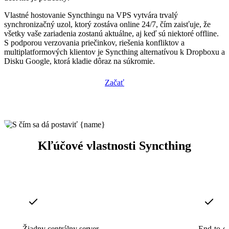
Vlastné hostovanie Syncthingu na VPS vytvára trvalý
synchronizačný uzol, ktorý zostáva online 24/7, čím zaisťuje, že
všetky vaše zariadenia zostanú aktuálne, aj keď sú niektoré offline.
S podporou verzovania priečinkov, riešenia konfliktov a
multiplatformových klientov je Syncthing alternatívou k Dropboxu a
Disku Google, ktorá kladie dôraz na súkromie.
Začať
Kľúčové vlastnosti Syncthing
Žiadny centrálny server
End-to-en