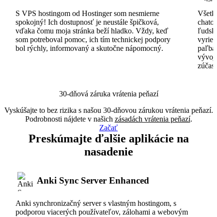
S VPS hostingom od Hostinger som nesmierne
Všetko
spokojný! Ich dostupnosť je neustále špičková,
chatov
vďaka čomu moja stránka beží hladko. Vždy, keď
ľudsk
som potreboval pomoc, ich tím technickej podpory
vyrieš
bol rýchly, informovaný a skutočne nápomocný.
paľba
vývoj
zúčas
30-dňová záruka vrátenia peňazí
Vyskúšajte to bez rizika s našou 30-dňovou zárukou vrátenia peňazí.
Podrobnosti nájdete v našich
zásadách vrátenia peňazí
.
Začať
Preskúmajte ďalšie aplikácie na
nasadenie
Anki Sync Server Enhanced
Anki synchronizačný server s vlastným hostingom, s
podporou viacerých používateľov, zálohami a webovým