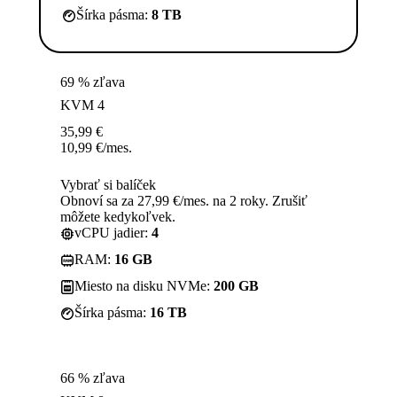
Šírka pásma:
8 TB
69 % zľava
KVM 4
35,99
€
10,99
€
/mes.
Vybrať si balíček
Obnoví sa za 27,99 €/mes. na 2 roky. Zrušiť
môžete kedykoľvek.
vCPU jadier:
4
RAM:
16 GB
Miesto na disku NVMe:
200 GB
Šírka pásma:
16 TB
66 % zľava