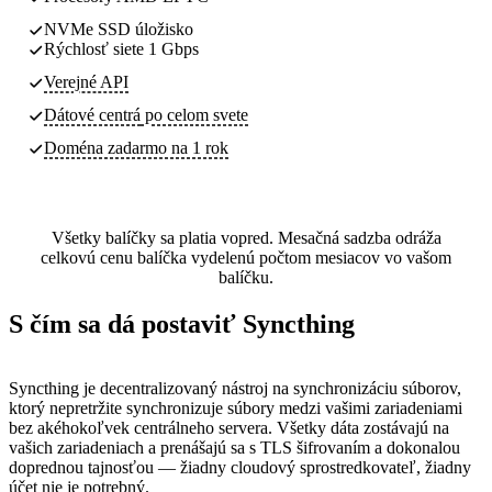
NVMe SSD úložisko
Rýchlosť siete 1 Gbps
Verejné API
Dátové centrá
po celom svete
Doména zadarmo na 1 rok
Všetky balíčky sa platia vopred. Mesačná sadzba odráža
celkovú cenu balíčka vydelenú počtom mesiacov vo vašom
balíčku.
S čím sa dá postaviť Syncthing
Syncthing je decentralizovaný nástroj na synchronizáciu súborov,
ktorý nepretržite synchronizuje súbory medzi vašimi zariadeniami
bez akéhokoľvek centrálneho servera. Všetky dáta zostávajú na
vašich zariadeniach a prenášajú sa s TLS šifrovaním a dokonalou
doprednou tajnosťou — žiadny cloudový sprostredkovateľ, žiadny
účet nie je potrebný.