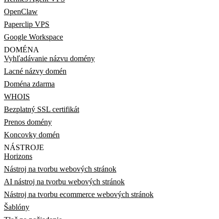
OpenClaw
Paperclip VPS
Google Workspace
DOMÉNA
Vyhľadávanie názvu domény
Lacné názvy domén
Doména zdarma
WHOIS
Bezplatný SSL certifikát
Prenos domény
Koncovky domén
NÁSTROJE
Horizons
Nástroj na tvorbu webových stránok
AI nástroj na tvorbu webových stránok
Nástroj na tvorbu ecommerce webových stránok
Šablóny