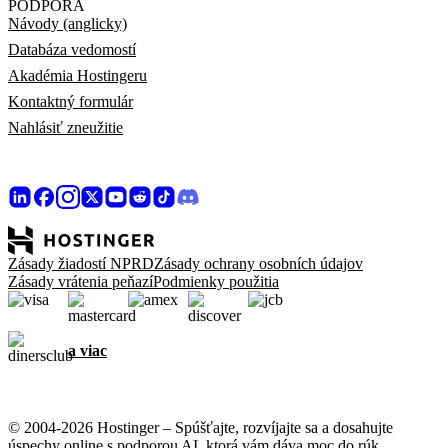
PODPORA
Návody (anglicky)
Databáza vedomostí
Akadémia Hostingeru
Kontaktný formulár
Nahlásiť zneužitie
Zásady žiadostí NPRD
Zásady ochrany osobních údajov
Zásady vrátenia peňazí
Podmienky použitia
a viac
© 2004-2026 Hostinger – Spúšťajte, rozvíjajte sa a dosahujte
úspechy online s podporou AI, ktorá vám dáva moc do rúk.