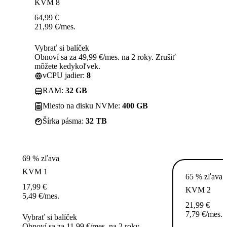
KVM 8
64,99
€
21,99
€
/mes.
Vybrať si balíček
Obnoví sa za 49,99 €/mes. na 2 roky. Zrušiť
môžete kedykoľvek.
vCPU jadier:
8
RAM:
32 GB
Miesto na disku NVMe:
400 GB
Šírka pásma:
32 TB
69 % zľava
KVM 1
65 % zľava
17,99
€
KVM 2
5,49
€
/mes.
21,99
€
7,79
€
/mes.
Vybrať si balíček
Obnoví sa za 11,99 €/mes. na 2 roky.