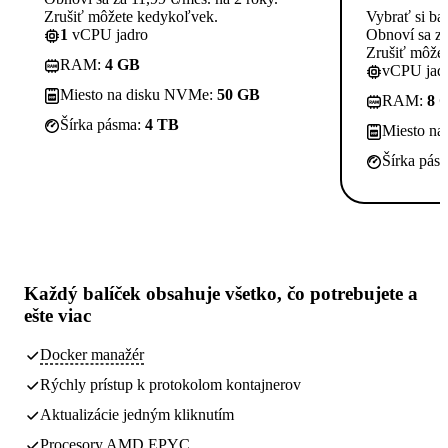
Zrušiť môžete kedykoľvek.
Vybrať si ba
1
vCPU jadro
Obnoví sa za
Zrušiť môže
RAM:
4 GB
vCPU jadi
Miesto na disku NVMe:
50 GB
RAM:
8 
Šírka pásma:
4 TB
Miesto n
Šírka pás
Každý balíček obsahuje
všetko, čo potrebujete
a
ešte viac
Docker manažér
Rýchly prístup k protokolom kontajnerov
Aktualizácie jedným kliknutím
Procesory AMD EPYC