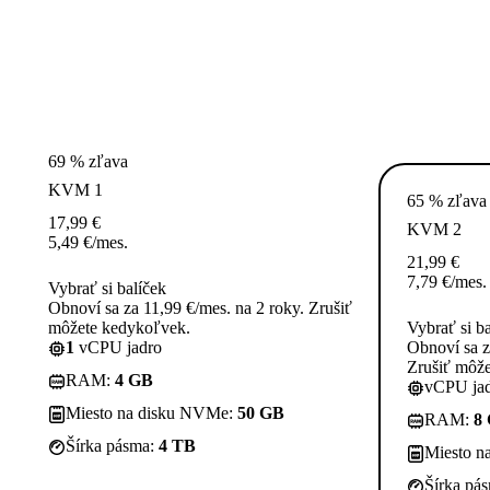
69 % zľava
KVM 1
65 % zľava
17,99
€
KVM 2
5,49
€
/mes.
21,99
€
7,79
€
/mes.
Vybrať si balíček
Obnoví sa za 11,99 €/mes. na 2 roky. Zrušiť
môžete kedykoľvek.
Vybrať si b
1
vCPU jadro
Obnoví sa z
Zrušiť môž
RAM:
4 GB
vCPU jad
Miesto na disku NVMe:
50 GB
RAM:
8
Šírka pásma:
4 TB
Miesto n
Šírka pá