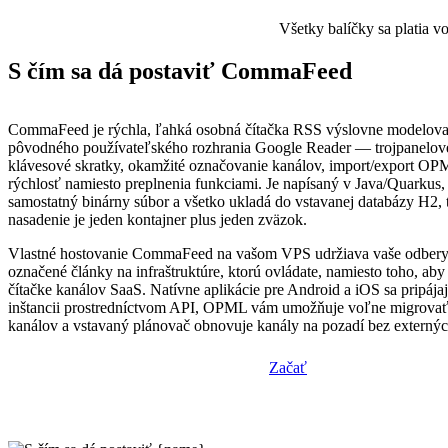
Všetky balíčky sa platia 
S čím sa dá postaviť CommaFeed
CommaFeed je rýchla, ľahká osobná čítačka RSS výslovne modelov
pôvodného používateľského rozhrania Google Reader — trojpanelové
klávesové skratky, okamžité označovanie kanálov, import/export OP
rýchlosť namiesto preplnenia funkciami. Je napísaný v Java/Quarkus,
samostatný binárny súbor a všetko ukladá do vstavanej databázy H2, 
nasadenie je jeden kontajner plus jeden zväzok.
Vlastné hostovanie CommaFeed na vašom VPS udržiava vaše odbery, 
označené články na infraštruktúre, ktorú ovládate, namiesto toho, aby
čítačke kanálov SaaS. Natívne aplikácie pre Android a iOS sa pripája
inštancii prostredníctvom API, OPML vám umožňuje voľne migrovať
kanálov a vstavaný plánovač obnovuje kanály na pozadí bez externý
Začať