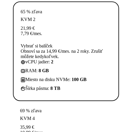
65 % zľava
KVM 2
21,99
€
7,79
€
/mes.
Vybrať si balíček
Obnoví sa za 14,99 €/mes. na 2 roky. Zrušiť
môžete kedykoľvek.
vCPU jadier:
2
RAM:
8 GB
Miesto na disku NVMe:
100 GB
Šírka pásma:
8 TB
69 % zľava
KVM 4
35,99
€