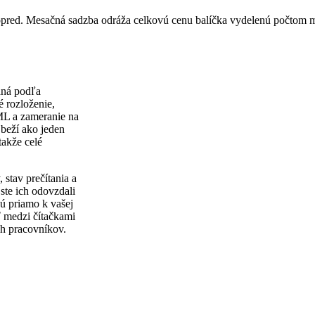
vopred. Mesačná sadzba odráža celkovú cenu balíčka vydelenú počtom 
aná podľa
 rozloženie,
ML a zameranie na
 beží ako jeden
takže celé
stav prečítania a
 ste ich odovzdali
jú priamo k vašej
 medzi čítačkami
ch pracovníkov.