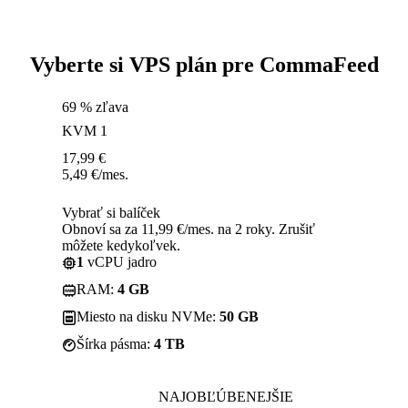
Vyberte si VPS plán pre CommaFeed
69 % zľava
KVM 1
17,99
€
5,49
€
/mes.
Vybrať si balíček
Obnoví sa za 11,99 €/mes. na 2 roky. Zrušiť
môžete kedykoľvek.
1
vCPU jadro
RAM:
4 GB
Miesto na disku NVMe:
50 GB
Šírka pásma:
4 TB
NAJOBĽÚBENEJŠIE