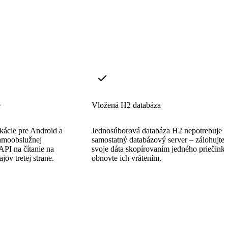
e
Vložená H2 databáza
kácie pre Android a
Jednosúborová databáza H2 nepotrebuje
samoobslužnej
samostatný databázový server – zálohujte 
API na čítanie na
svoje dáta skopírovaním jedného priečinka
jov tretej strane.
obnovte ich vrátením.