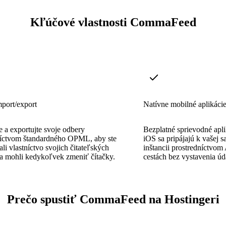
Kľúčové vlastnosti CommaFeed
ort/export
Natívne mobilné aplikáci
e a exportujte svoje odbery
Bezplatné sprievodné apli
níctvom štandardného OPML, aby ste
iOS sa pripájajú k vašej 
ali vlastníctvo svojich čitateľských
inštancii prostredníctvom 
a mohli kedykoľvek zmeniť čítačky.
cestách bez vystavenia úda
Prečo spustiť CommaFeed na Hostingeri