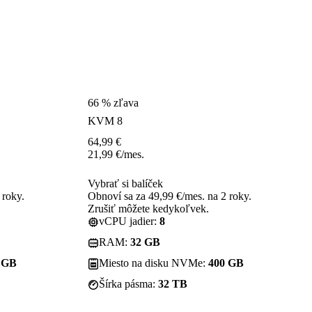
66 % zľava
KVM 8
64,99
€
21,99
€
/mes.
Vybrať si balíček
 roky.
Obnoví sa za 49,99 €/mes. na 2 roky.
Zrušiť môžete kedykoľvek.
vCPU jadier:
8
RAM:
32 GB
 GB
Miesto na disku NVMe:
400 GB
Šírka pásma:
32 TB