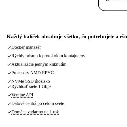
Každý balíček obsahuje
všetko, čo potrebujete
a ešt
Docker manažér
Rýchly prístup k protokolom kontajnerov
Aktualizácie jedným kliknutím
Procesory AMD EPYC
NVMe SSD úložisko
Rýchlosť siete 1 Gbps
Verejné API
Dátové centrá
po celom svete
Doména zadarmo na 1 rok