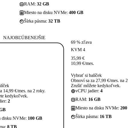
RAM:
32 GB
Miesto na disku NVMe:
400 GB
Šírka pásma:
32 TB
NAJOBĽÚBENEJŠIE
69 % zľava
KVM 4
35,99
€
10,99
€
/mes.
Vybrať si balíček
Obnoví sa za 27,99 €/mes. na 2
alíček
Zrušiť môžete kedykoľvek.
a 14,99 €/mes. na 2 roky.
vCPU jadier:
4
ete kedykoľvek.
RAM:
16 GB
ier:
2
Miesto na disku NVMe:
200
 GB
Šírka pásma:
16 TB
a disku NVMe:
100 GB
sma:
8 TB