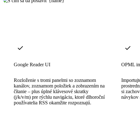
Google Reader UI
OPML imp
Rozloženie s tromi panelmi so zoznamom
Importujt
kanálov, zoznamom položiek a zobrazením na
prostred
čítanie – plus úplné klávesové skratky
si zachov
(j/k/v/m) pre rýchlu navigáciu, ktoré dlhoroční
návykov 
používatelia RSS okamžite rozpoznajú.