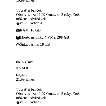
10,99
€
/mes.
Vybrať si balíček
Obnoví sa za 27,99 €/mes. na 2 roky. Zrušiť
môžete kedykoľvek.
vCPU jadier:
4
RAM:
16 GB
Miesto na disku NVMe:
200 GB
Šírka pásma:
16 TB
66 % zľava
KVM 8
64,99
€
21,99
€
/mes.
Vybrať si balíček
Obnoví sa za 49,99 €/mes. na 2 roky. Zrušiť
môžete kedykoľvek.
vCPU jadier:
8