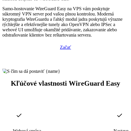
Samo-hostovanie WireGuard Easy na VPS vám poskytuje
súkromný VPN server pod vašou plnou kontrolou. Moderná
kryptografia WireGuardu a ľahký modul jadra poskytujú výrazne
rýchlejšie a efektívnejšie tunely ako OpenVPN alebo IPSec a
webové UI umožňuje okamžité pridávanie, zakazovanie alebo
odstraňovanie klientov bez reštartovania servera.
Začať
Kľúčové vlastnosti WireGuard Easy
Webová správa
Nastaven