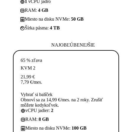
1
vCPU jadro
RAM:
4 GB
Miesto na disku NVMe:
50 GB
Šírka pásma:
4 TB
NAJOBĽÚBENEJŠIE
65 % zľava
KVM 2
21,99
€
7,79
€
/mes.
Vybrať si balíček
Obnoví sa za 14,99 €/mes. na 2 roky. Zrušiť
môžete kedykoľvek.
vCPU jadier:
2
RAM:
8 GB
Miesto na disku NVMe:
100 GB