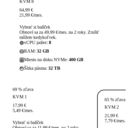
KVM 8
64,99
€
21,99
€
/mes.
Vybrať si balíček
Obnoví sa za 49,99 €/mes. na 2 roky. Zrušiť
môžete kedykoľvek.
vCPU jadier:
8
RAM:
32 GB
Miesto na disku NVMe:
400 GB
Šírka pásma:
32 TB
69 % zľava
KVM 1
65 % zľava
17,99
€
KVM 2
5,49
€
/mes.
21,99
€
7,79
€
/mes.
Vybrať si balíček
Obnoví sa za 11,99 €/mes. na 2 roky.