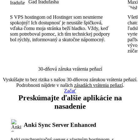
Gad Iradufasha
S VPS hostingom od Hostinger som nesmierne
Všetko
spokojný! Ich dostupnosť je neustále špičková,
chatov
vďaka čomu moja stránka beží hladko. Vždy, keď
ľudsk
som potreboval pomoc, ich tím technickej podpory
vyrieš
bol rýchly, informovaný a skutočne nápomocný.
paľba
vývoj
zúčas
30-dňová záruka vrátenia peňazí
Vyskúšajte to bez rizika s našou 30-dňovou zárukou vrátenia peňazí.
Podrobnosti nájdete v našich
zásadách vrátenia peňazí
.
Začať
Preskúmajte ďalšie aplikácie na
nasadenie
Anki Sync Server Enhanced
Anki synchronizačný server s vlastným hostingom, s