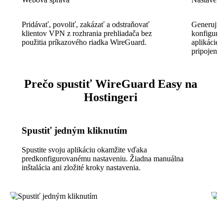
Pridávať, povoliť, zakázať a odstraňovať
Generujt
klientov VPN z rozhrania prehliadača bez
konfigur
použitia príkazového riadka WireGuard.
aplikácie
pripojeni
Prečo spustiť WireGuard Easy na
Hostingeri
Spustiť jedným kliknutím
Spustite svoju aplikáciu okamžite vďaka
predkonfigurovanému nastaveniu. Žiadna manuálna
inštalácia ani zložité kroky nastavenia.