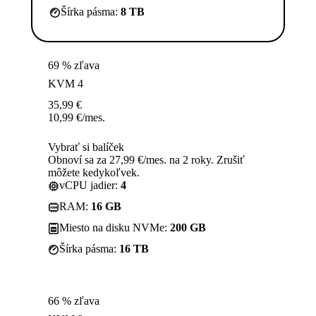
Šírka pásma:
8 TB
69 % zľava
KVM 4
35,99
€
10,99
€
/mes.
Vybrať si balíček
Obnoví sa za 27,99 €/mes. na 2 roky. Zrušiť
môžete kedykoľvek.
vCPU jadier:
4
RAM:
16 GB
Miesto na disku NVMe:
200 GB
Šírka pásma:
16 TB
66 % zľava