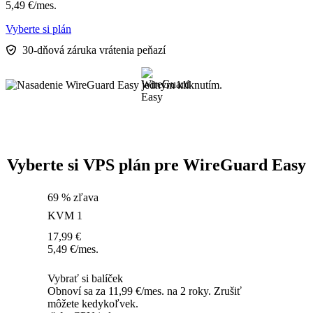
5,49
€
/mes.
Vyberte si plán
30-dňová záruka vrátenia peňazí
Vyberte si VPS plán pre WireGuard Easy
69 % zľava
KVM 1
17,99
€
5,49
€
/mes.
Vybrať si balíček
Obnoví sa za 11,99 €/mes. na 2 roky. Zrušiť
môžete kedykoľvek.