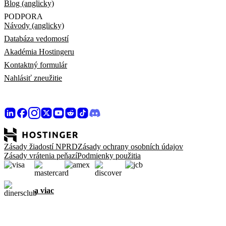
Blog (anglicky)
PODPORA
Návody (anglicky)
Databáza vedomostí
Akadémia Hostingeru
Kontaktný formulár
Nahlásiť zneužitie
Zásady žiadostí NPRD
Zásady ochrany osobních údajov
Zásady vrátenia peňazí
Podmienky použitia
a viac