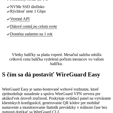
NVMe SSD úložisko
Rýchlosť siete 1 Gbps
Verejné API
Dátové centrá
po celom svete
Doména zadarmo na 1 rok
Všetky balíčky sa platia vopred. Mesačná sadzba odráža
celkovú cenu balíčka vydelenú počtom mesiacov vo vašom
balíčku.
S čím sa dá postaviť WireGuard Easy
WireGuard Easy je samo-hostované webové rozhranie, ktoré
zjednodušuje nasadenie a správu WireGuard VPN servera pre
akúkoľvek úroveň zručností. Poskytuje ovládací panel na vytváranie
klientskych konfigurácií, generovanie QR kódov pre mobilné
nastavenie a monitorovanie štatistík prevádzky v reálnom čase bez
nutnosti dotýkať sa WireGuard CLI.