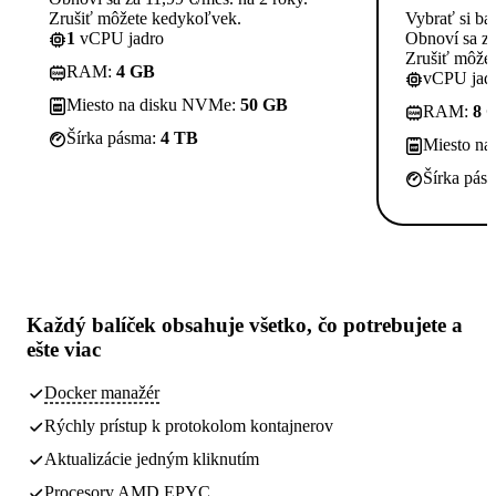
Zrušiť môžete kedykoľvek.
Vybrať si ba
1
vCPU jadro
Obnoví sa za
Zrušiť môže
RAM:
4 GB
vCPU jadi
Miesto na disku NVMe:
50 GB
RAM:
8 
Šírka pásma:
4 TB
Miesto n
Šírka pás
Každý balíček obsahuje
všetko, čo potrebujete
a
ešte viac
Docker manažér
Rýchly prístup k protokolom kontajnerov
Aktualizácie jedným kliknutím
Procesory AMD EPYC