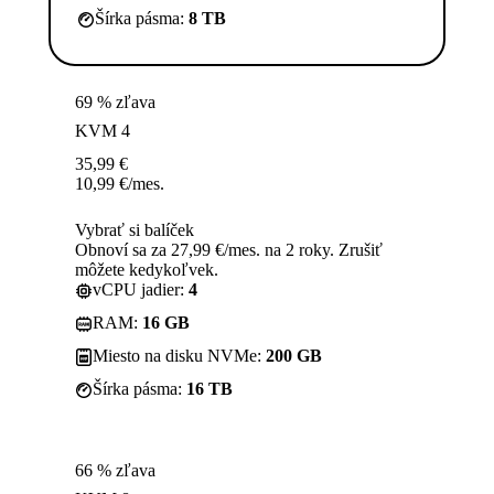
Šírka pásma:
8 TB
69 % zľava
KVM 4
35,99
€
10,99
€
/mes.
Vybrať si balíček
Obnoví sa za 27,99 €/mes. na 2 roky. Zrušiť
môžete kedykoľvek.
vCPU jadier:
4
RAM:
16 GB
Miesto na disku NVMe:
200 GB
Šírka pásma:
16 TB
66 % zľava