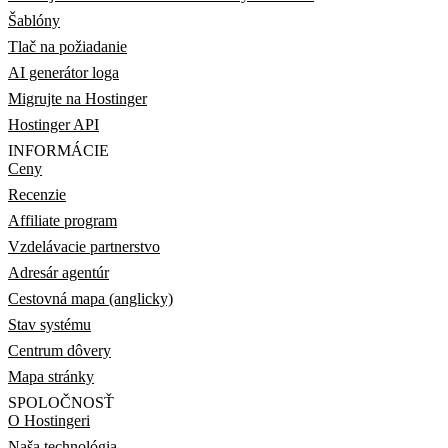
Šablóny
Tlač na požiadanie
AI generátor loga
Migrujte na Hostinger
Hostinger API
INFORMÁCIE
Ceny
Recenzie
Affiliate program
Vzdelávacie partnerstvo
Adresár agentúr
Cestovná mapa (anglicky)
Stav systému
Centrum dôvery
Mapa stránky
SPOLOČNOSŤ
O Hostingeri
Naša technológia