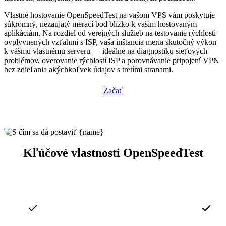
Vlastné hostovanie OpenSpeedTest na vašom VPS vám poskytuje
súkromný, nezaujatý merací bod blízko k vašim hostovaným
aplikáciám. Na rozdiel od verejných služieb na testovanie rýchlosti
ovplyvnených vzťahmi s ISP, vaša inštancia meria skutočný výkon
k vášmu vlastnému serveru — ideálne na diagnostiku sieťových
problémov, overovanie rýchlostí ISP a porovnávanie pripojení VPN
bez zdieľania akýchkoľvek údajov s tretími stranami.
Začať
Kľúčové vlastnosti OpenSpeedTest