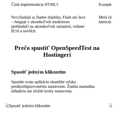
Čistá implementácia HTML5
Kompletn
Nevyžadujú sa žiadne doplnky, Flash ani Java
Merá rých
– funguje v akomkoľvek modernom
latenciu p
prehliadači na akomkoľvek zariadení, vrátane
IE10 a novších.
Prečo spustiť OpenSpeedTest na
Hostingeri
Spustiť jedným kliknutím
Spustite svoju aplikáciu okamžite vďaka
predkonfigurovanému nastaveniu. Žiadna manuálna
inštalácia ani zložité kroky nastavenia.