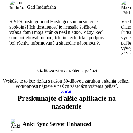
Gad Iradufasha
S VPS hostingom od Hostinger som nesmierne
Všetko
spokojný! Ich dostupnosť je neustále špičková,
chatov
vďaka čomu moja stránka beží hladko. Vždy, keď
ľudsk
som potreboval pomoc, ich tím technickej podpory
vyrieš
bol rýchly, informovaný a skutočne nápomocný.
paľba
vývoj
zúčas
30-dňová záruka vrátenia peňazí
Vyskúšajte to bez rizika s našou 30-dňovou zárukou vrátenia peňazí.
Podrobnosti nájdete v našich
zásadách vrátenia peňazí
.
Začať
Preskúmajte ďalšie aplikácie na
nasadenie
Anki Sync Server Enhanced