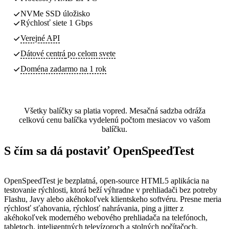
NVMe SSD úložisko
Rýchlosť siete 1 Gbps
Verejné API
Dátové centrá
po celom svete
Doména zadarmo na 1 rok
Všetky balíčky sa platia vopred. Mesačná sadzba odráža
celkovú cenu balíčka vydelenú počtom mesiacov vo vašom
balíčku.
S čím sa dá postaviť OpenSpeedTest
OpenSpeedTest je bezplatná, open-source HTML5 aplikácia na
testovanie rýchlosti, ktorá beží výhradne v prehliadači bez potreby
Flashu, Javy alebo akéhokoľvek klientskeho softvéru. Presne meria
rýchlosť sťahovania, rýchlosť nahrávania, ping a jitter z
akéhokoľvek moderného webového prehliadača na telefónoch,
tabletoch, inteligentných televízoroch a stolných počítačoch.