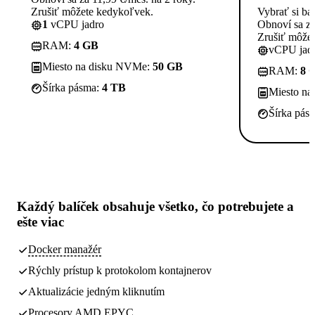
Zrušiť môžete kedykoľvek.
Vybrať si ba
1
vCPU jadro
Obnoví sa za
Zrušiť môže
RAM:
4 GB
vCPU jadi
Miesto na disku NVMe:
50 GB
RAM:
8 
Šírka pásma:
4 TB
Miesto n
Šírka pás
Každý balíček obsahuje
všetko, čo potrebujete
a
ešte viac
Docker manažér
Rýchly prístup k protokolom kontajnerov
Aktualizácie jedným kliknutím
Procesory AMD EPYC