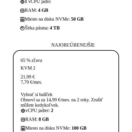
1
vCPU jadro
RAM:
4 GB
Miesto na disku NVMe:
50 GB
Šírka pásma:
4 TB
NAJOBĽÚBENEJŠIE
65 % zľava
KVM 2
21,99
€
7,79
€
/mes.
Vybrať si balíček
Obnoví sa za 14,99 €/mes. na 2 roky. Zrušiť
môžete kedykoľvek.
vCPU jadier:
2
RAM:
8 GB
Miesto na disku NVMe:
100 GB