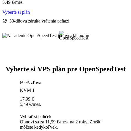
5,49
€
/mes.
Vyberte si plán
30-dňová záruka vrátenia peňazí
Vyberte si VPS plán pre OpenSpeedTest
69 % zľava
KVM 1
17,99
€
5,49
€
/mes.
Vybrať si balíček
Obnoví sa za 11,99 €/mes. na 2 roky. Zrušiť
môžete kedykoľvek.