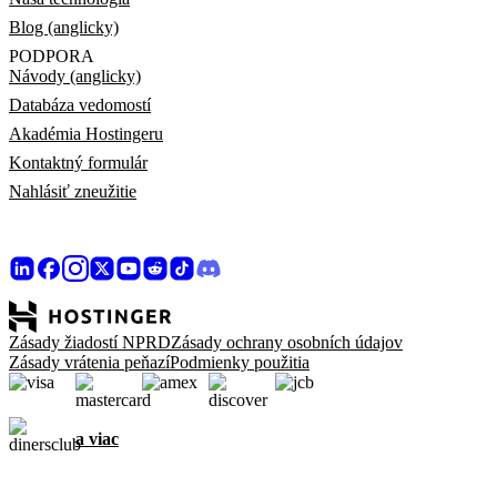
Blog (anglicky)
PODPORA
Návody (anglicky)
Databáza vedomostí
Akadémia Hostingeru
Kontaktný formulár
Nahlásiť zneužitie
Zásady žiadostí NPRD
Zásady ochrany osobních údajov
Zásady vrátenia peňazí
Podmienky použitia
a viac