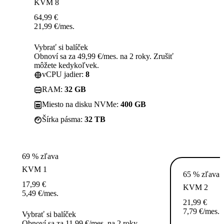
KVM 8
64,99
€
21,99
€
/mes.
Vybrať si balíček
Obnoví sa za 49,99 €/mes. na 2 roky. Zrušiť
môžete kedykoľvek.
vCPU jadier:
8
RAM:
32 GB
Miesto na disku NVMe:
400 GB
Šírka pásma:
32 TB
69 % zľava
KVM 1
65 % zľava
17,99
€
KVM 2
5,49
€
/mes.
21,99
€
7,79
€
/mes.
Vybrať si balíček
Obnoví sa za 11,99 €/mes. na 2 roky.