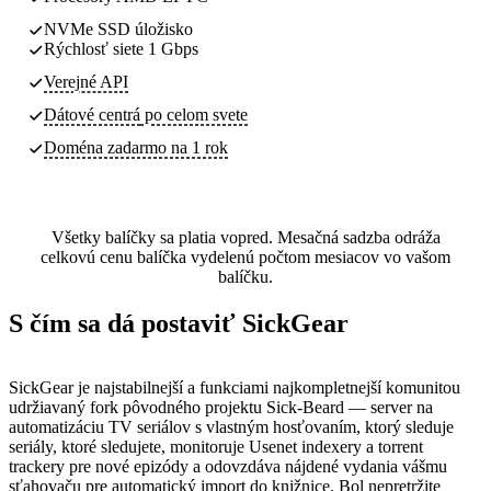
NVMe SSD úložisko
Rýchlosť siete 1 Gbps
Verejné API
Dátové centrá
po celom svete
Doména zadarmo na 1 rok
Všetky balíčky sa platia vopred. Mesačná sadzba odráža
celkovú cenu balíčka vydelenú počtom mesiacov vo vašom
balíčku.
S čím sa dá postaviť SickGear
SickGear je najstabilnejší a funkciami najkompletnejší komunitou
udržiavaný fork pôvodného projektu Sick-Beard — server na
automatizáciu TV seriálov s vlastným hosťovaním, ktorý sleduje
seriály, ktoré sledujete, monitoruje Usenet indexery a torrent
trackery pre nové epizódy a odovzdáva nájdené vydania vášmu
sťahovaču pre automatický import do knižnice. Bol nepretržite