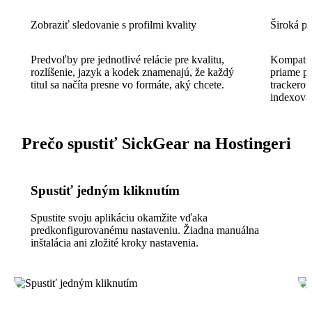
Zobraziť sledovanie s profilmi kvality
Široká p
Predvoľby pre jednotlivé relácie pre kvalitu,
Kompatib
rozlíšenie, jazyk a kodek znamenajú, že každý
priame p
titul sa načíta presne vo formáte, aký chcete.
trackerov
indexovač
Prečo spustiť SickGear na Hostingeri
Spustiť jedným kliknutím
Spustite svoju aplikáciu okamžite vďaka
predkonfigurovanému nastaveniu. Žiadna manuálna
inštalácia ani zložité kroky nastavenia.