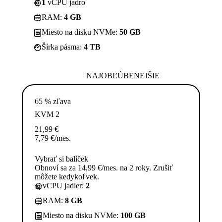
1
vCPU jadro
RAM:
4 GB
Miesto na disku NVMe:
50 GB
Šírka pásma:
4 TB
NAJOBĽÚBENEJŠIE
65 % zľava
KVM 2
21,99
€
7,79
€
/mes.
Vybrať si balíček
Obnoví sa za 14,99 €/mes. na 2 roky. Zrušiť
môžete kedykoľvek.
vCPU jadier:
2
RAM:
8 GB
Miesto na disku NVMe:
100 GB