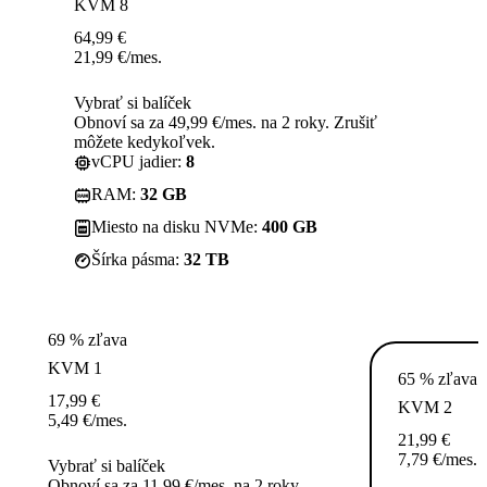
KVM 8
64,99
€
21,99
€
/mes.
Vybrať si balíček
Obnoví sa za 49,99 €/mes. na 2 roky. Zrušiť
môžete kedykoľvek.
vCPU jadier:
8
RAM:
32 GB
Miesto na disku NVMe:
400 GB
Šírka pásma:
32 TB
69 % zľava
KVM 1
65 % zľava
17,99
€
KVM 2
5,49
€
/mes.
21,99
€
7,79
€
/mes.
Vybrať si balíček
Obnoví sa za 11,99 €/mes. na 2 roky.