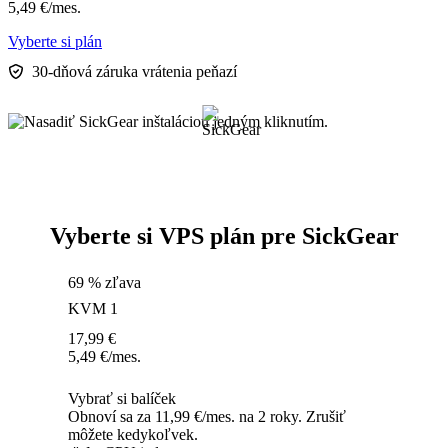
5,49
€
/mes.
Vyberte si plán
30-dňová záruka vrátenia peňazí
Vyberte si VPS plán pre SickGear
69 % zľava
KVM 1
17,99
€
5,49
€
/mes.
Vybrať si balíček
Obnoví sa za 11,99 €/mes. na 2 roky. Zrušiť
môžete kedykoľvek.