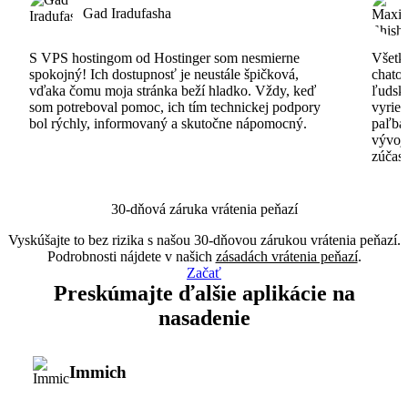
Gad Iradufasha
S VPS hostingom od Hostinger som nesmierne
Všetko
spokojný! Ich dostupnosť je neustále špičková,
chatov
vďaka čomu moja stránka beží hladko. Vždy, keď
ľudsk
som potreboval pomoc, ich tím technickej podpory
vyrieš
bol rýchly, informovaný a skutočne nápomocný.
paľba
vývoj
zúčas
30-dňová záruka vrátenia peňazí
Vyskúšajte to bez rizika s našou 30-dňovou zárukou vrátenia peňazí.
Podrobnosti nájdete v našich
zásadách vrátenia peňazí
.
Začať
Preskúmajte ďalšie aplikácie na
nasadenie
Immich