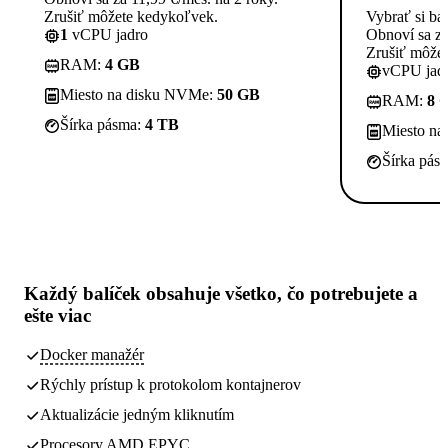
Zrušiť môžete kedykoľvek.
Vybrať si ba
1
vCPU jadro
Obnoví sa za
Zrušiť môže
RAM:
4 GB
vCPU jadi
Miesto na disku NVMe:
50 GB
RAM:
8 
Šírka pásma:
4 TB
Miesto n
Šírka pás
Každý balíček obsahuje
všetko, čo potrebujete
a
ešte viac
Docker manažér
Rýchly prístup k protokolom kontajnerov
Aktualizácie jedným kliknutím
Procesory AMD EPYC