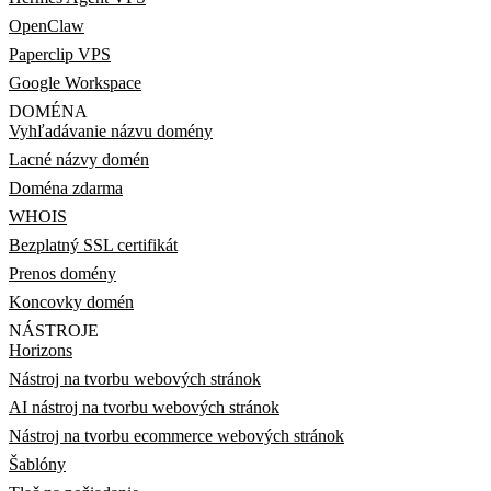
OpenClaw
Paperclip VPS
Google Workspace
DOMÉNA
Vyhľadávanie názvu domény
Lacné názvy domén
Doména zdarma
WHOIS
Bezplatný SSL certifikát
Prenos domény
Koncovky domén
NÁSTROJE
Horizons
Nástroj na tvorbu webových stránok
AI nástroj na tvorbu webových stránok
Nástroj na tvorbu ecommerce webových stránok
Šablóny