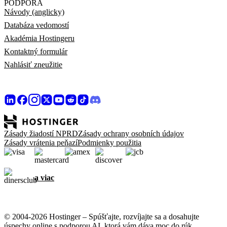
PODPORA
Návody (anglicky)
Databáza vedomostí
Akadémia Hostingeru
Kontaktný formulár
Nahlásiť zneužitie
Zásady žiadostí NPRD
Zásady ochrany osobních údajov
Zásady vrátenia peňazí
Podmienky použitia
a viac
© 2004-2026 Hostinger – Spúšťajte, rozvíjajte sa a dosahujte
úspechy online s podporou AI, ktorá vám dáva moc do rúk.