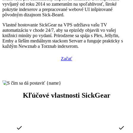
vyvíjaný od roku 2014 so zameraním na spoľahlivosť, široké
pokrytie indexerov a prepracované webové UI inšpirované
pôvodným dizajnom Sick-Beard.
Vlastné hostovanie SickGear na VPS udržiava vašu TV
automatizáciu v chode 24/7, aby sa epizódy objavili vo vašej
knižnici minúty po vydaní. Prirodzene sa spája s Plex, Jellyfin,
Emby a širším mediálnym stackom Servarr a funguje prakticky s
každým Newznab a Torznab indexerom.
Začať
Kľúčové vlastnosti SickGear