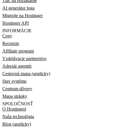
Tlač na požiadanie
AI generátor loga
Migrujte na Hostinger
Hostinger API
INFORMÁCIE
Ceny
Recenzie
Affiliate program
Vzdelávacie partnerstvo
Adresár agentúr
Cestovná mapa (anglicky)
Stav systému
Centrum dôvery
Mapa stránky
SPOLOČNOSŤ
O Hostingeri
Naša technológia
Blog (anglicky)