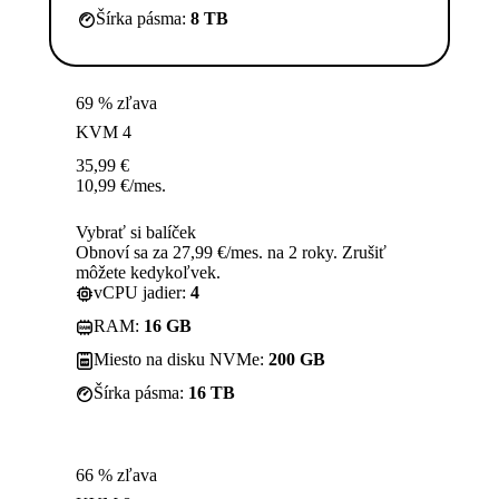
Šírka pásma:
8 TB
69 % zľava
KVM 4
35,99
€
10,99
€
/mes.
Vybrať si balíček
Obnoví sa za 27,99 €/mes. na 2 roky. Zrušiť
môžete kedykoľvek.
vCPU jadier:
4
RAM:
16 GB
Miesto na disku NVMe:
200 GB
Šírka pásma:
16 TB
66 % zľava