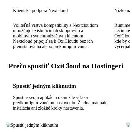
Klientská podpora Nextcloud
Nízke ná
Voliteľná vrstva kompatibility s Nextcloudom
Runtime 
umožňuje existujúcim desktopovým a
nečinnos
mobilným synchronizačným klientom
OxiCloud
Nextcloud pripojiť sa k OxiCloudu bez ich
kde by c
preinštalovania alebo prekonfigurovania.
vyčerpal
Prečo spustiť OxiCloud na Hostingeri
Spustiť jedným kliknutím
Spustite svoju aplikáciu okamžite vďaka
predkonfigurovanému nastaveniu. Žiadna manuálna
inštalácia ani zložité kroky nastavenia.