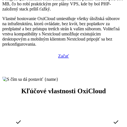
MB, čo ho robí praktickým pre plány VPS, kde by bol PHP-
založený stack príliš ťažký.
Vlastné hostovanie OxiCloud umiestňuje všetky úložiská súborov
na infraštruktúru, ktorú ovládate, bez kvót, bez poplatkov za
predplatné a bez prístupu tretích strán k vašim súborom. Voliteľná
vrstva kompatibility s Nextcloud umožňuje existujúcim
desktopovým a mobilným klientom Nextcloud pripojiť sa bez
prekonfigurovania.
Začať
Kľúčové vlastnosti OxiCloud