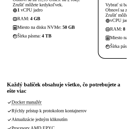
Zrušiť môžete kedykoľvek.
Vybrať si ba
1
vCPU jadro
Obnoví sa za
Zrušiť môže
RAM:
4 GB
vCPU jadi
Miesto na disku NVMe:
50 GB
RAM:
8 
Šírka pásma:
4 TB
Miesto n
Šírka pás
Každý balíček obsahuje
všetko, čo potrebujete
a
ešte viac
Docker manažér
Rýchly prístup k protokolom kontajnerov
Aktualizácie jedným kliknutím
Procesory AMD EPYC