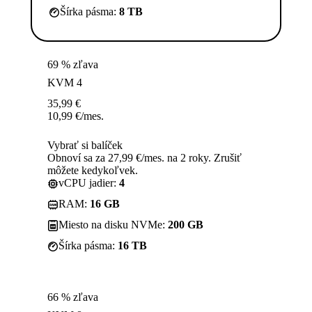
Šírka pásma:
8 TB
69 % zľava
KVM 4
35,99
€
10,99
€
/mes.
Vybrať si balíček
Obnoví sa za 27,99 €/mes. na 2 roky. Zrušiť
môžete kedykoľvek.
vCPU jadier:
4
RAM:
16 GB
Miesto na disku NVMe:
200 GB
Šírka pásma:
16 TB
66 % zľava