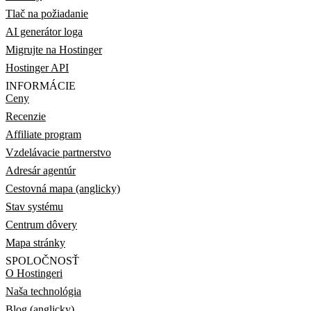
Tlač na požiadanie
AI generátor loga
Migrujte na Hostinger
Hostinger API
INFORMÁCIE
Ceny
Recenzie
Affiliate program
Vzdelávacie partnerstvo
Adresár agentúr
Cestovná mapa (anglicky)
Stav systému
Centrum dôvery
Mapa stránky
SPOLOČNOSŤ
O Hostingeri
Naša technológia
Blog (anglicky)