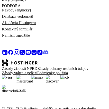
PODPORA
Návody (anglicky)
Databáza vedomostí
Akadémia Hostingeru
Kontaktný formulár
Nahlásiť zneužitie
Zásady žiadostí NPRD
Zásady ochrany osobních údajov
Zásady vrátenia peňazí
Podmienky použitia
a viac
© 2004-2026 Hostinger – Spúšťajte, rozvíjajte sa a dosahujte