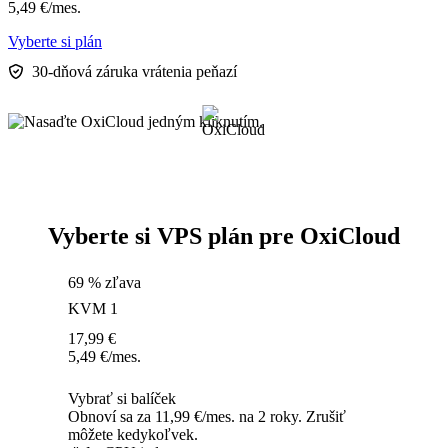
5,49
€
/mes.
Vyberte si plán
30-dňová záruka vrátenia peňazí
Vyberte si VPS plán pre OxiCloud
69 % zľava
KVM 1
17,99
€
5,49
€
/mes.
Vybrať si balíček
Obnoví sa za 11,99 €/mes. na 2 roky. Zrušiť
môžete kedykoľvek.