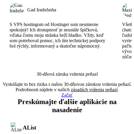
Gad Iradufasha
S VPS hostingom od Hostinger som nesmierne
Všetko
spokojný! Ich dostupnosť je neustále špičková,
chatov
vďaka čomu moja stránka beží hladko. Vždy, keď
ľudsk
som potreboval pomoc, ich tím technickej podpory
vyrieš
bol rýchly, informovaný a skutočne nápomocný.
paľba
vývoj
zúčas
30-dňová záruka vrátenia peňazí
Vyskúšajte to bez rizika s našou 30-dňovou zárukou vrátenia peňazí.
Podrobnosti nájdete v našich
zásadách vrátenia peňazí
.
Začať
Preskúmajte ďalšie aplikácie na
nasadenie
AList