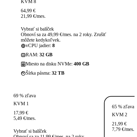
KVM 8
64,99
€
21,99
€
/mes.
Vybrať si balíček
Obnoví sa za 49,99 €/mes. na 2 roky. Zrušiť
môžete kedykoľvek.
vCPU jadier:
8
RAM:
32 GB
Miesto na disku NVMe:
400 GB
Šírka pásma:
32 TB
69 % zľava
KVM 1
65 % zľava
17,99
€
KVM 2
5,49
€
/mes.
21,99
€
7,79
€
/mes.
Vybrať si balíček
Obnoví sa za 11,99 €/mes. na 2 roky.