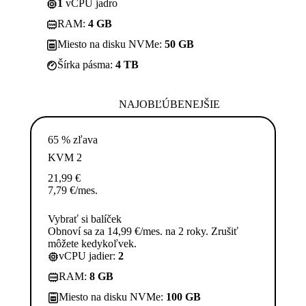
1
vCPU jadro
RAM:
4 GB
Miesto na disku NVMe:
50 GB
Šírka pásma:
4 TB
NAJOBĽÚBENEJŠIE
65 % zľava
KVM 2
21,99
€
7,79
€
/mes.
Vybrať si balíček
Obnoví sa za 14,99 €/mes. na 2 roky. Zrušiť
môžete kedykoľvek.
vCPU jadier:
2
RAM:
8 GB
Miesto na disku NVMe:
100 GB