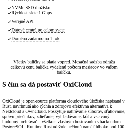
NVMe SSD úložisko
Rýchlosť siete 1 Gbps
Verejné API
Dátové centrá
po celom svete
Doména zadarmo na 1 rok
Všetky balíčky sa platia vopred. Mesačná sadzba odráža
celkovú cenu balíčka vydelenú počtom mesiacov vo vašom
balíčku.
S čím sa dá postaviť OxiCloud
OxiCloud je open-source platforma cloudového úložiska napísaná v
Rust, navrhnutá ako rýchla a zdrojovo efektívna alternatíva k
Nextcloud a OwnCloud. Poskytuje nahrávanie súborov, sťahovanie,
správu priečinkov, zdieľanie, vyhľadávanie, kôš a vstavaný
hudobný prehrávač – všetko s vlastným hostovaním s backendom
PostgreSQL. Runtime Rust udržuje nečinnú pamäť hlboko pod 100