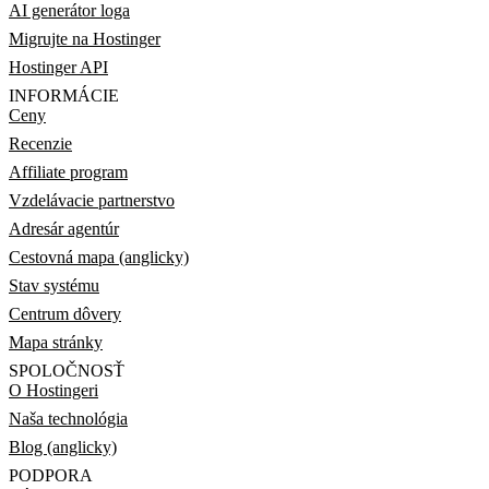
AI generátor loga
Migrujte na Hostinger
Hostinger API
INFORMÁCIE
Ceny
Recenzie
Affiliate program
Vzdelávacie partnerstvo
Adresár agentúr
Cestovná mapa (anglicky)
Stav systému
Centrum dôvery
Mapa stránky
SPOLOČNOSŤ
O Hostingeri
Naša technológia
Blog (anglicky)
PODPORA