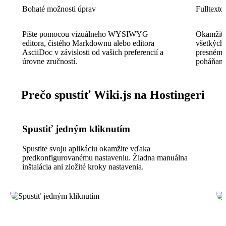
Bohaté možnosti úprav
Fulltext
Píšte pomocou vizuálneho WYSIWYG
Okamžite
editora, čistého Markdownu alebo editora
všetkých
AsciiDoc v závislosti od vašich preferencií a
presnému
úrovne zručností.
poháňan
Prečo spustiť Wiki.js na Hostingeri
Spustiť jedným kliknutím
Spustite svoju aplikáciu okamžite vďaka
predkonfigurovanému nastaveniu. Žiadna manuálna
inštalácia ani zložité kroky nastavenia.