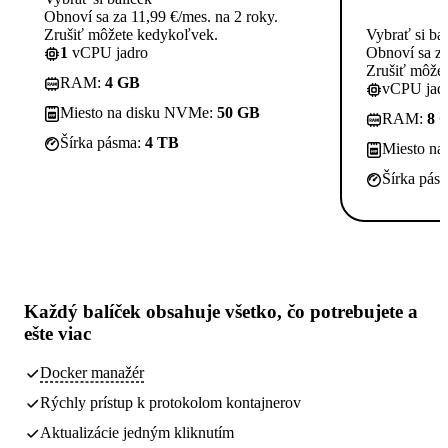
Obnoví sa za 11,99 €/mes. na 2 roky.
Zrušiť môžete kedykoľvek.
Vybrať si ba
1
vCPU jadro
Obnoví sa za
Zrušiť môže
RAM:
4 GB
vCPU jadi
Miesto na disku NVMe:
50 GB
RAM:
8 
Šírka pásma:
4 TB
Miesto n
Šírka pás
Každý balíček obsahuje
všetko, čo potrebujete
a
ešte viac
Docker manažér
Rýchly prístup k protokolom kontajnerov
Aktualizácie jedným kliknutím