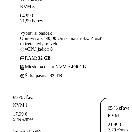
KVM 8
64,99
€
21,99
€
/mes.
Vybrať si balíček
Obnoví sa za 49,99 €/mes. na 2 roky. Zrušiť
môžete kedykoľvek.
vCPU jadier:
8
RAM:
32 GB
Miesto na disku NVMe:
400 GB
Šírka pásma:
32 TB
69 % zľava
KVM 1
65 % zľava
17,99
€
KVM 2
5,49
€
/mes.
21,99
€
7,79
€
/mes.
Vybrať si balíček