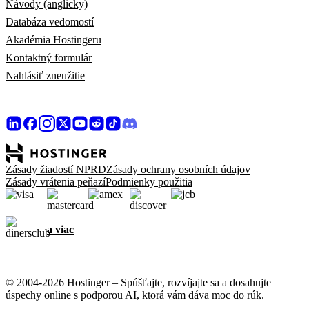
Návody (anglicky)
Databáza vedomostí
Akadémia Hostingeru
Kontaktný formulár
Nahlásiť zneužitie
Zásady žiadostí NPRD
Zásady ochrany osobních údajov
Zásady vrátenia peňazí
Podmienky použitia
a viac
© 2004-2026 Hostinger – Spúšťajte, rozvíjajte sa a dosahujte
úspechy online s podporou AI, ktorá vám dáva moc do rúk.