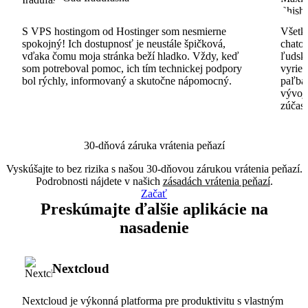
S VPS hostingom od Hostinger som nesmierne
Všetko
spokojný! Ich dostupnosť je neustále špičková,
chatov
vďaka čomu moja stránka beží hladko. Vždy, keď
ľudsk
som potreboval pomoc, ich tím technickej podpory
vyrieš
bol rýchly, informovaný a skutočne nápomocný.
paľba
vývoj
zúčas
30-dňová záruka vrátenia peňazí
Vyskúšajte to bez rizika s našou 30-dňovou zárukou vrátenia peňazí.
Podrobnosti nájdete v našich
zásadách vrátenia peňazí
.
Začať
Preskúmajte ďalšie aplikácie na
nasadenie
Nextcloud
Nextcloud je výkonná platforma pre produktivitu s vlastným