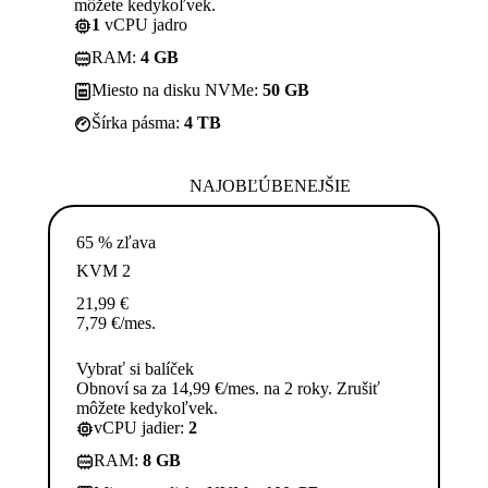
môžete kedykoľvek.
1
vCPU jadro
RAM:
4 GB
Miesto na disku NVMe:
50 GB
Šírka pásma:
4 TB
NAJOBĽÚBENEJŠIE
65 % zľava
KVM 2
21,99
€
7,79
€
/mes.
Vybrať si balíček
Obnoví sa za 14,99 €/mes. na 2 roky. Zrušiť
môžete kedykoľvek.
vCPU jadier:
2
RAM:
8 GB