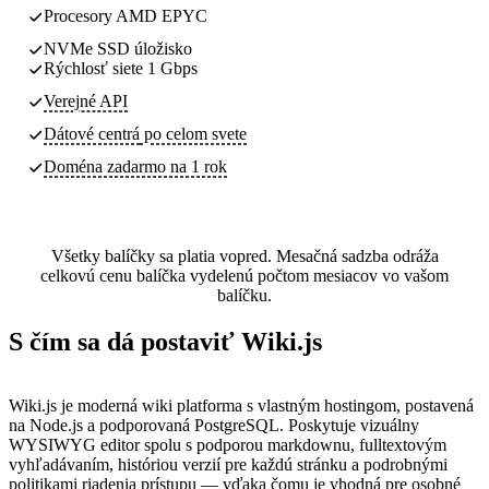
Procesory AMD EPYC
NVMe SSD úložisko
Rýchlosť siete 1 Gbps
Verejné API
Dátové centrá
po celom svete
Doména zadarmo na 1 rok
Všetky balíčky sa platia vopred. Mesačná sadzba odráža
celkovú cenu balíčka vydelenú počtom mesiacov vo vašom
balíčku.
S čím sa dá postaviť Wiki.js
Wiki.js je moderná wiki platforma s vlastným hostingom, postavená
na Node.js a podporovaná PostgreSQL. Poskytuje vizuálny
WYSIWYG editor spolu s podporou markdownu, fulltextovým
vyhľadávaním, históriou verzií pre každú stránku a podrobnými
politikami riadenia prístupu — vďaka čomu je vhodná pre osobné