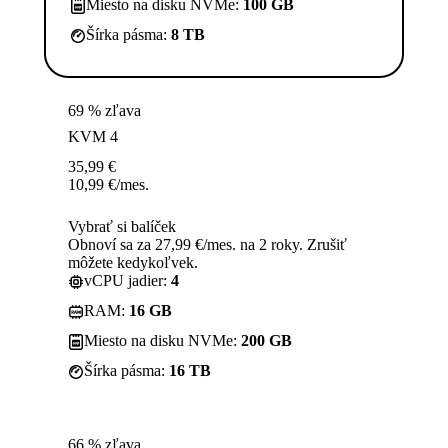
Miesto na disku NVMe:
100 GB
Šírka pásma:
8 TB
69 % zľava
KVM 4
35,99
€
10,99
€
/mes.
Vybrať si balíček
Obnoví sa za 27,99 €/mes. na 2 roky. Zrušiť
môžete kedykoľvek.
vCPU jadier:
4
RAM:
16 GB
Miesto na disku NVMe:
200 GB
Šírka pásma:
16 TB
66 % zľava