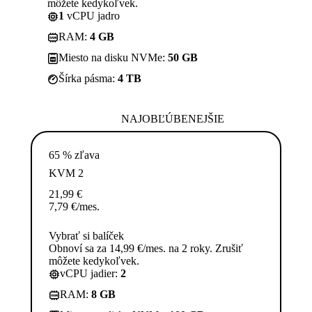
môžete kedykoľvek.
1
vCPU jadro
RAM:
4 GB
Miesto na disku NVMe:
50 GB
Šírka pásma:
4 TB
NAJOBĽÚBENEJŠIE
65 % zľava
KVM 2
21,99
€
7,79
€
/mes.
Vybrať si balíček
Obnoví sa za 14,99 €/mes. na 2 roky. Zrušiť
môžete kedykoľvek.
vCPU jadier:
2
RAM:
8 GB