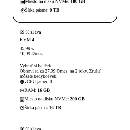
Miesto na disku NVMe:
100 GB
Šírka pásma:
8 TB
69 % zľava
KVM 4
35,99
€
10,99
€
/mes.
Vybrať si balíček
Obnoví sa za 27,99 €/mes. na 2 roky. Zrušiť
môžete kedykoľvek.
vCPU jadier:
4
RAM:
16 GB
Miesto na disku NVMe:
200 GB
Šírka pásma:
16 TB
66 % zľava