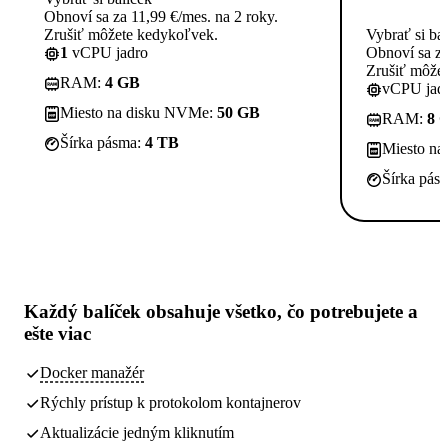
Obnoví sa za 11,99 €/mes. na 2 roky.
Zrušiť môžete kedykoľvek.
Vybrať si ba
1
vCPU jadro
Obnoví sa za
Zrušiť môže
RAM:
4 GB
vCPU jadi
Miesto na disku NVMe:
50 GB
RAM:
8 
Šírka pásma:
4 TB
Miesto n
Šírka pás
Každý balíček obsahuje
všetko, čo potrebujete
a
ešte viac
Docker manažér
Rýchly prístup k protokolom kontajnerov
Aktualizácie jedným kliknutím