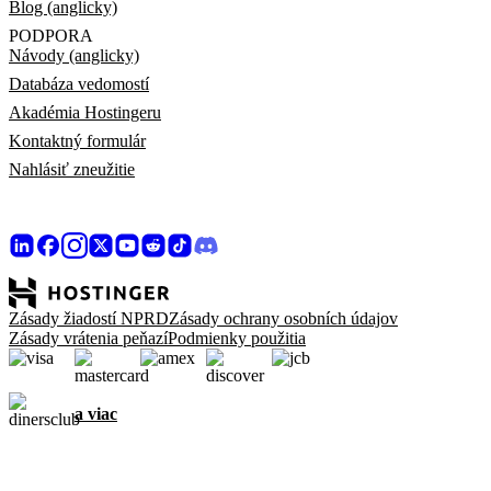
Blog (anglicky)
PODPORA
Návody (anglicky)
Databáza vedomostí
Akadémia Hostingeru
Kontaktný formulár
Nahlásiť zneužitie
Zásady žiadostí NPRD
Zásady ochrany osobních údajov
Zásady vrátenia peňazí
Podmienky použitia
a viac