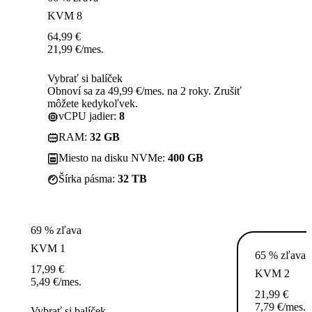
KVM 8
64,99
€
21,99
€
/mes.
Vybrať si balíček
Obnoví sa za 49,99 €/mes. na 2 roky. Zrušiť
môžete kedykoľvek.
vCPU jadier:
8
RAM:
32 GB
Miesto na disku NVMe:
400 GB
Šírka pásma:
32 TB
69 % zľava
KVM 1
65 % zľava
17,99
€
KVM 2
5,49
€
/mes.
21,99
€
7,79
€
/mes.
Vybrať si balíček