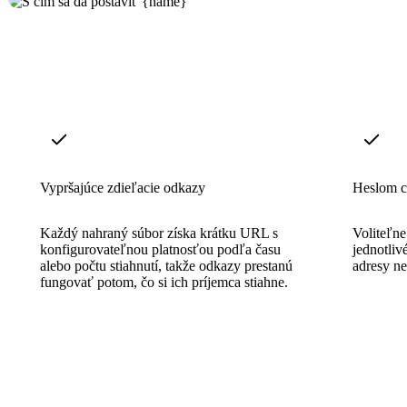
Vypršajúce zdieľacie odkazy
Heslom c
Každý nahraný súbor získa krátku URL s
Voliteľn
konfigurovateľnou platnosťou podľa času
jednotliv
alebo počtu stiahnutí, takže odkazy prestanú
adresy ne
fungovať potom, čo si ich príjemca stiahne.