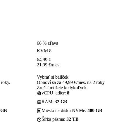
66 % zľava
KVM 8
64,99
€
21,99
€
/mes.
Vybrať si balíček
 roky.
Obnoví sa za 49,99 €/mes. na 2 roky.
Zrušiť môžete kedykoľvek.
vCPU jadier:
8
RAM:
32 GB
 GB
Miesto na disku NVMe:
400 GB
Šírka pásma:
32 TB