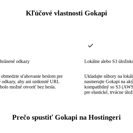
Kľúčové vlastnosti Gokapi
hránené odkazy
Lokálne alebo S3 úložisk
e obmedzte sťahovanie heslom pre
Ukladajte súbory na loká
é odkazy, aby ani uniknuté URL
nasmerujte Gokapi na ak
bolo možné otvoriť bez hesla.
kompatibilný so S3 (AWS
pre elastické, trvácne úlož
Prečo spustiť Gokapi na Hostingeri