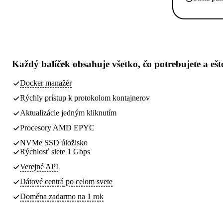
Každý balíček obsahuje
všetko, čo potrebujete
a ešt
Docker manažér
Rýchly prístup k protokolom kontajnerov
Aktualizácie jedným kliknutím
Procesory AMD EPYC
NVMe SSD úložisko
Rýchlosť siete 1 Gbps
Verejné API
Dátové centrá
po celom svete
Doména zadarmo na 1 rok