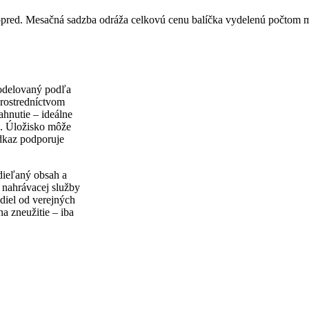
vopred. Mesačná sadzba odráža celkovú cenu balíčka vydelenú počtom 
modelovaný podľa
rostredníctvom
ahnutie – ideálne
e. Úložisko môže
dkaz podporuje
ieľaný obsah a
o nahrávacej služby
diel od verejných
a zneužitie – iba