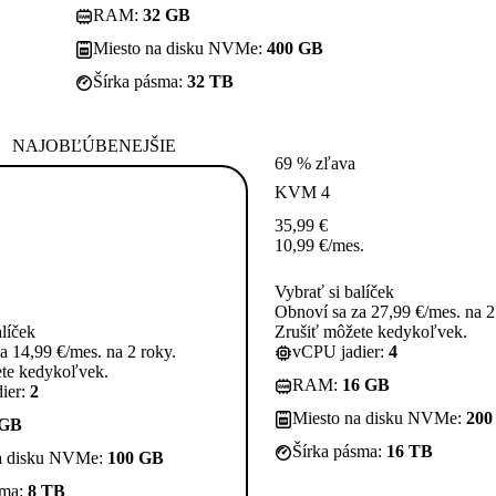
RAM:
32 GB
Miesto na disku NVMe:
400 GB
Šírka pásma:
32 TB
NAJOBĽÚBENEJŠIE
69 % zľava
KVM 4
35,99
€
10,99
€
/mes.
Vybrať si balíček
Obnoví sa za 27,99 €/mes. na 2
alíček
Zrušiť môžete kedykoľvek.
a 14,99 €/mes. na 2 roky.
vCPU jadier:
4
ete kedykoľvek.
RAM:
16 GB
ier:
2
Miesto na disku NVMe:
200
 GB
Šírka pásma:
16 TB
a disku NVMe:
100 GB
sma:
8 TB