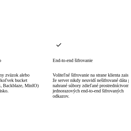
o
End-to-end šifrovanie
lny zväzok alebo
Voliteľné šifrovanie na strane klienta zaisť
ýkoľvek bucket
že server nikdy neuvidí nešifrované dáta p
, Backblaze, MinIO)
nahrané súbory zdieľané prostredníctvom
isko.
jednorazových end-to-end šifrovaných
odkazov.