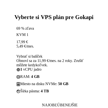
Vyberte si VPS plán pre Gokapi
69 % zľava
KVM 1
17,99
€
5,49
€
/mes.
Vybrať si balíček
Obnoví sa za 11,99 €/mes. na 2 roky. Zrušiť
môžete kedykoľvek.
1
vCPU jadro
RAM:
4 GB
Miesto na disku NVMe:
50 GB
Šírka pásma:
4 TB
NAJOBĽÚBENEJŠIE