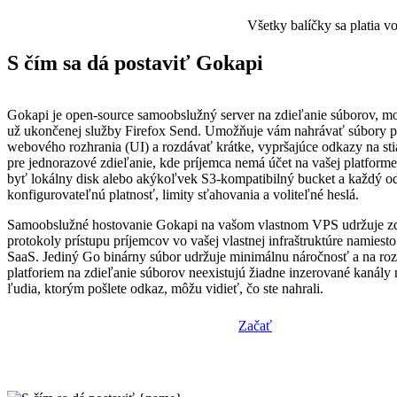
Všetky balíčky sa platia 
S čím sa dá postaviť Gokapi
Gokapi je open-source samoobslužný server na zdieľanie súborov, 
už ukončenej služby Firefox Send. Umožňuje vám nahrávať súbory p
webového rozhrania (UI) a rozdávať krátke, vypršajúce odkazy na sti
pre jednorazové zdieľanie, kde príjemca nemá účet na vašej platform
byť lokálny disk alebo akýkoľvek S3-kompatibilný bucket a každý o
konfigurovateľnú platnosť, limity sťahovania a voliteľné heslá.
Samoobslužné hostovanie Gokapi na vašom vlastnom VPS udržuje zd
protokoly prístupu príjemcov vo vašej vlastnej infraštruktúre namiest
SaaS. Jediný Go binárny súbor udržuje minimálnu náročnosť a na roz
platforiem na zdieľanie súborov neexistujú žiadne inzerované kanály n
ľudia, ktorým pošlete odkaz, môžu vidieť, čo ste nahrali.
Začať