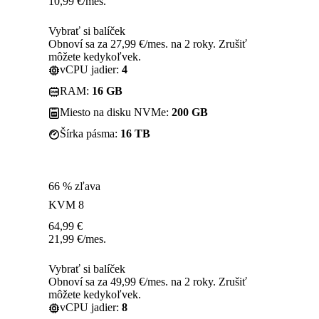
10,99
€
/mes.
Vybrať si balíček
Obnoví sa za 27,99 €/mes. na 2 roky. Zrušiť
môžete kedykoľvek.
vCPU jadier:
4
RAM:
16 GB
Miesto na disku NVMe:
200 GB
Šírka pásma:
16 TB
66 % zľava
KVM 8
64,99
€
21,99
€
/mes.
Vybrať si balíček
Obnoví sa za 49,99 €/mes. na 2 roky. Zrušiť
môžete kedykoľvek.
vCPU jadier:
8