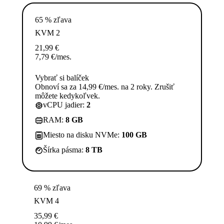
65 % zľava
KVM 2
21,99
€
7,79
€
/mes.
Vybrať si balíček
Obnoví sa za 14,99 €/mes. na 2 roky. Zrušiť
môžete kedykoľvek.
vCPU jadier:
2
RAM:
8 GB
Miesto na disku NVMe:
100 GB
Šírka pásma:
8 TB
69 % zľava
KVM 4
35,99
€