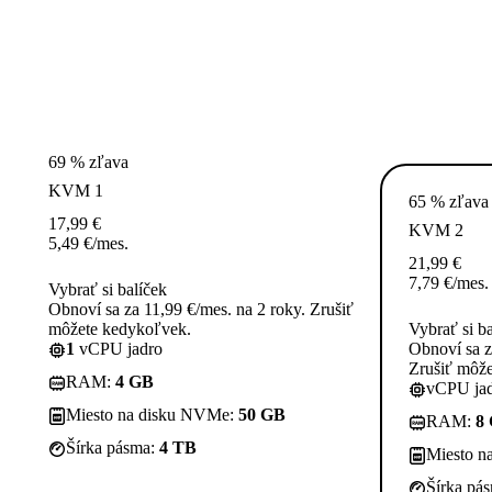
69 % zľava
KVM 1
65 % zľava
17,99
€
KVM 2
5,49
€
/mes.
21,99
€
7,79
€
/mes.
Vybrať si balíček
Obnoví sa za 11,99 €/mes. na 2 roky. Zrušiť
môžete kedykoľvek.
Vybrať si b
1
vCPU jadro
Obnoví sa z
Zrušiť môž
RAM:
4 GB
vCPU jad
Miesto na disku NVMe:
50 GB
RAM:
8
Šírka pásma:
4 TB
Miesto n
Šírka pá