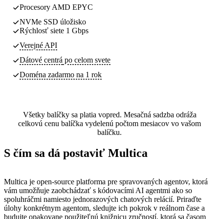
Procesory AMD EPYC
NVMe SSD úložisko
Rýchlosť siete 1 Gbps
Verejné API
Dátové centrá
po celom svete
Doména zadarmo na 1 rok
Všetky balíčky sa platia vopred. Mesačná sadzba odráža
celkovú cenu balíčka vydelenú počtom mesiacov vo vašom
balíčku.
S čím sa dá postaviť Multica
Multica je open-source platforma pre spravovaných agentov, ktorá
vám umožňuje zaobchádzať s kódovacími AI agentmi ako so
spoluhráčmi namiesto jednorazových chatových relácií. Priraďte
úlohy konkrétnym agentom, sledujte ich pokrok v reálnom čase a
budujte opakovane použiteľnú knižnicu zručností, ktorá sa časom