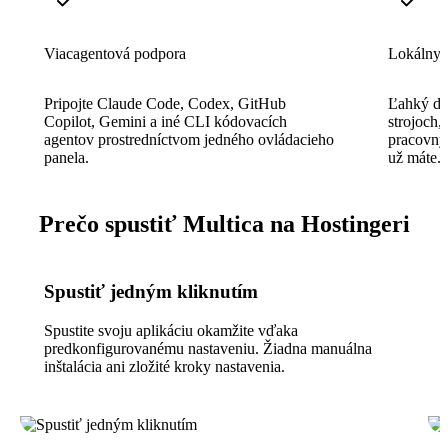
Viacagentová podpora
Lokálny 
Pripojte Claude Code, Codex, GitHub
Ľahký dé
Copilot, Gemini a iné CLI kódovacích
strojoch,
agentov prostredníctvom jedného ovládacieho
pracovným
panela.
už máte.
Prečo spustiť Multica na Hostingeri
Spustiť jedným kliknutím
Spustite svoju aplikáciu okamžite vďaka
predkonfigurovanému nastaveniu. Žiadna manuálna
inštalácia ani zložité kroky nastavenia.