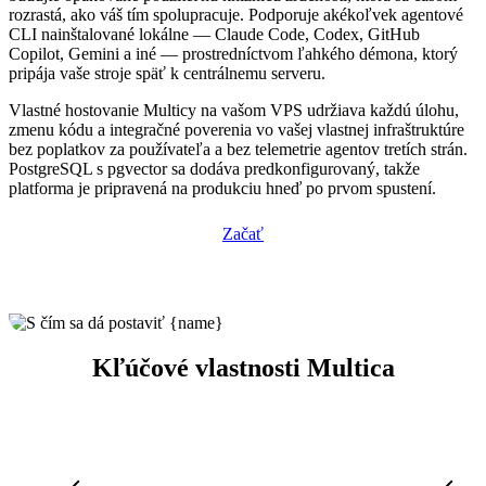
rozrastá, ako váš tím spolupracuje. Podporuje akékoľvek agentové
CLI nainštalované lokálne — Claude Code, Codex, GitHub
Copilot, Gemini a iné — prostredníctvom ľahkého démona, ktorý
pripája vaše stroje späť k centrálnemu serveru.
Vlastné hostovanie Multicy na vašom VPS udržiava každú úlohu,
zmenu kódu a integračné poverenia vo vašej vlastnej infraštruktúre
bez poplatkov za používateľa a bez telemetrie agentov tretích strán.
PostgreSQL s pgvector sa dodáva predkonfigurovaný, takže
platforma je pripravená na produkciu hneď po prvom spustení.
Začať
Kľúčové vlastnosti Multica