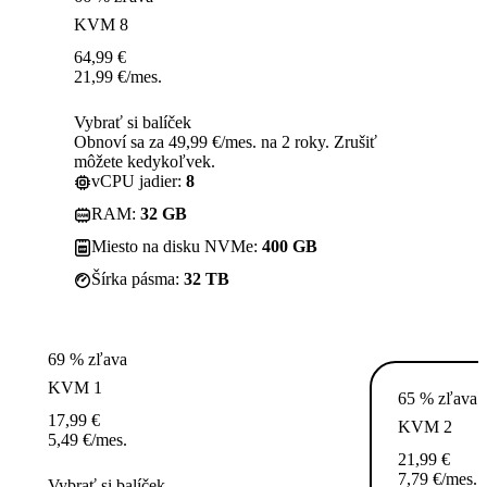
KVM 8
64,99
€
21,99
€
/mes.
Vybrať si balíček
Obnoví sa za 49,99 €/mes. na 2 roky. Zrušiť
môžete kedykoľvek.
vCPU jadier:
8
RAM:
32 GB
Miesto na disku NVMe:
400 GB
Šírka pásma:
32 TB
69 % zľava
KVM 1
65 % zľava
17,99
€
KVM 2
5,49
€
/mes.
21,99
€
7,79
€
/mes.
Vybrať si balíček