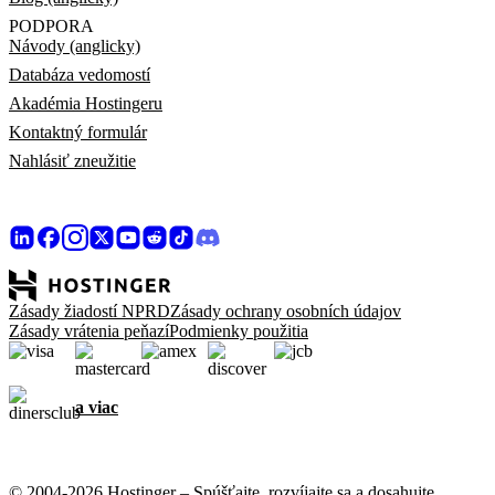
PODPORA
Návody (anglicky)
Databáza vedomostí
Akadémia Hostingeru
Kontaktný formulár
Nahlásiť zneužitie
Zásady žiadostí NPRD
Zásady ochrany osobních údajov
Zásady vrátenia peňazí
Podmienky použitia
a viac
© 2004-2026 Hostinger – Spúšťajte, rozvíjajte sa a dosahujte