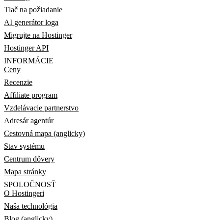
Tlač na požiadanie
AI generátor loga
Migrujte na Hostinger
Hostinger API
INFORMÁCIE
Ceny
Recenzie
Affiliate program
Vzdelávacie partnerstvo
Adresár agentúr
Cestovná mapa (anglicky)
Stav systému
Centrum dôvery
Mapa stránky
SPOLOČNOSŤ
O Hostingeri
Naša technológia
Blog (anglicky)