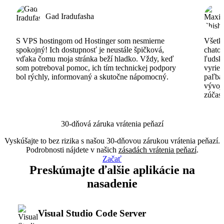
Gad Iradufasha
S VPS hostingom od Hostinger som nesmierne
Všetko
spokojný! Ich dostupnosť je neustále špičková,
chatov
vďaka čomu moja stránka beží hladko. Vždy, keď
ľudsk
som potreboval pomoc, ich tím technickej podpory
vyrieš
bol rýchly, informovaný a skutočne nápomocný.
paľba
vývoj
zúčas
30-dňová záruka vrátenia peňazí
Vyskúšajte to bez rizika s našou 30-dňovou zárukou vrátenia peňazí.
Podrobnosti nájdete v našich
zásadách vrátenia peňazí
.
Začať
Preskúmajte ďalšie aplikácie na
nasadenie
Visual Studio Code Server