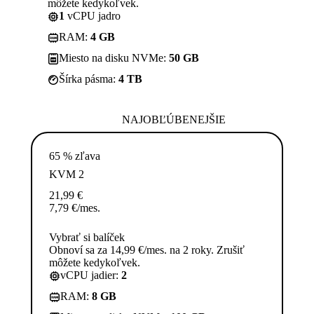
môžete kedykoľvek.
1
vCPU jadro
RAM:
4 GB
Miesto na disku NVMe:
50 GB
Šírka pásma:
4 TB
NAJOBĽÚBENEJŠIE
65 % zľava
KVM 2
21,99
€
7,79
€
/mes.
Vybrať si balíček
Obnoví sa za 14,99 €/mes. na 2 roky. Zrušiť
môžete kedykoľvek.
vCPU jadier:
2
RAM:
8 GB