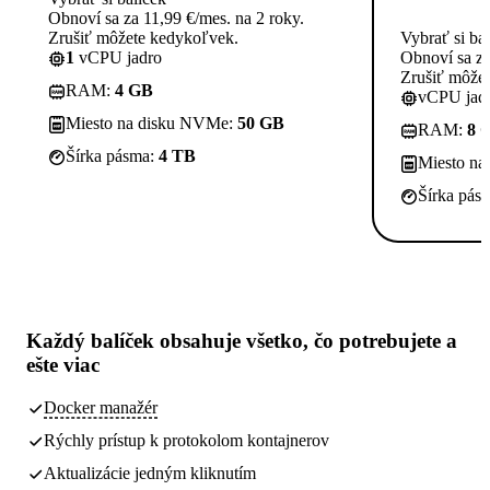
Obnoví sa za 11,99 €/mes. na 2 roky.
Zrušiť môžete kedykoľvek.
Vybrať si ba
1
vCPU jadro
Obnoví sa za
Zrušiť môže
RAM:
4 GB
vCPU jadi
Miesto na disku NVMe:
50 GB
RAM:
8 
Šírka pásma:
4 TB
Miesto n
Šírka pás
Každý balíček obsahuje
všetko, čo potrebujete
a
ešte viac
Docker manažér
Rýchly prístup k protokolom kontajnerov
Aktualizácie jedným kliknutím