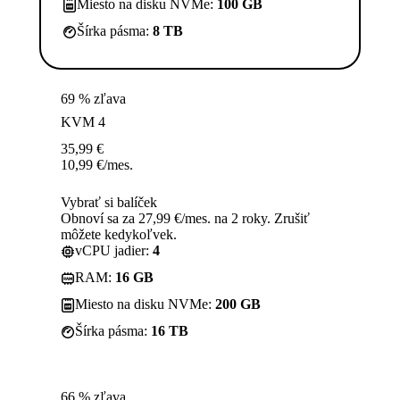
Miesto na disku NVMe:
100 GB
Šírka pásma:
8 TB
69 % zľava
KVM 4
35,99
€
10,99
€
/mes.
Vybrať si balíček
Obnoví sa za 27,99 €/mes. na 2 roky. Zrušiť
môžete kedykoľvek.
vCPU jadier:
4
RAM:
16 GB
Miesto na disku NVMe:
200 GB
Šírka pásma:
16 TB
66 % zľava