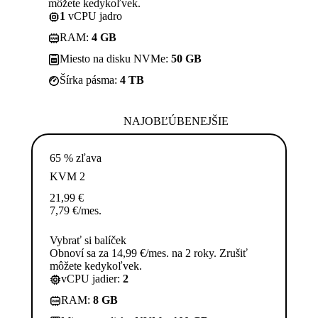
môžete kedykoľvek.
1
vCPU jadro
RAM:
4 GB
Miesto na disku NVMe:
50 GB
Šírka pásma:
4 TB
NAJOBĽÚBENEJŠIE
65 % zľava
KVM 2
21,99
€
7,79
€
/mes.
Vybrať si balíček
Obnoví sa za 14,99 €/mes. na 2 roky. Zrušiť
môžete kedykoľvek.
vCPU jadier:
2
RAM:
8 GB