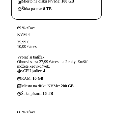
Miesto na disku NVMe:
100 GB
Šírka pásma:
8 TB
69 % zľava
KVM 4
35,99
€
10,99
€
/mes.
Vybrať si balíček
Obnoví sa za 27,99 €/mes. na 2 roky. Zrušiť
môžete kedykoľvek.
vCPU jadier:
4
RAM:
16 GB
Miesto na disku NVMe:
200 GB
Šírka pásma:
16 TB
66 % zľava