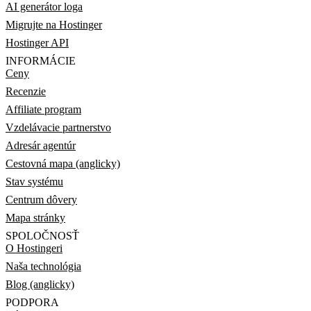
AI generátor loga
Migrujte na Hostinger
Hostinger API
INFORMÁCIE
Ceny
Recenzie
Affiliate program
Vzdelávacie partnerstvo
Adresár agentúr
Cestovná mapa (anglicky)
Stav systému
Centrum dôvery
Mapa stránky
SPOLOČNOSŤ
O Hostingeri
Naša technológia
Blog (anglicky)
PODPORA