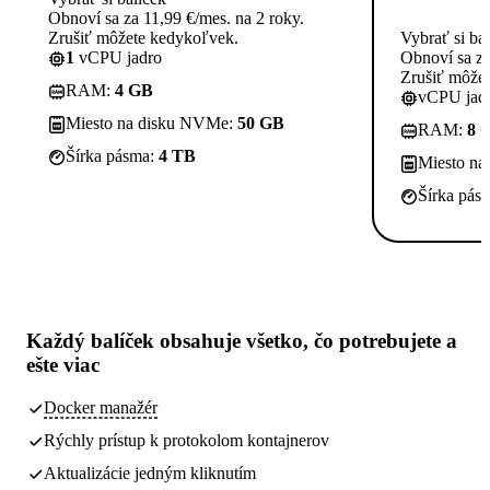
Obnoví sa za 11,99 €/mes. na 2 roky.
Zrušiť môžete kedykoľvek.
Vybrať si ba
1
vCPU jadro
Obnoví sa za
Zrušiť môže
RAM:
4 GB
vCPU jadi
Miesto na disku NVMe:
50 GB
RAM:
8 
Šírka pásma:
4 TB
Miesto n
Šírka pás
Každý balíček obsahuje
všetko, čo potrebujete
a
ešte viac
Docker manažér
Rýchly prístup k protokolom kontajnerov
Aktualizácie jedným kliknutím