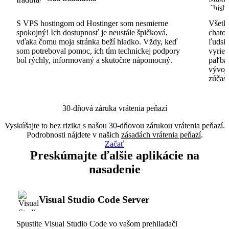
S VPS hostingom od Hostinger som nesmierne
Všetko
spokojný! Ich dostupnosť je neustále špičková,
chatov
vďaka čomu moja stránka beží hladko. Vždy, keď
ľudsk
som potreboval pomoc, ich tím technickej podpory
vyrieš
bol rýchly, informovaný a skutočne nápomocný.
paľba
vývoj
zúčas
30-dňová záruka vrátenia peňazí
Vyskúšajte to bez rizika s našou 30-dňovou zárukou vrátenia peňazí.
Podrobnosti nájdete v našich
zásadách vrátenia peňazí
.
Začať
Preskúmajte ďalšie aplikácie na
nasadenie
Visual Studio Code Server
Spustite Visual Studio Code vo vašom prehliadači