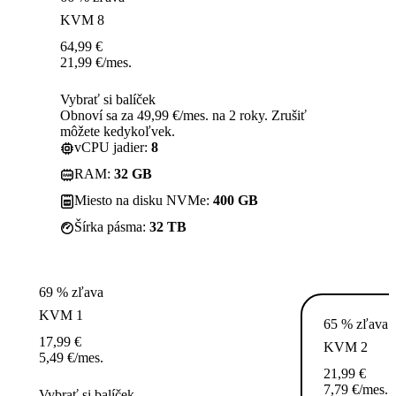
KVM 8
64,99
€
21,99
€
/mes.
Vybrať si balíček
Obnoví sa za 49,99 €/mes. na 2 roky. Zrušiť
môžete kedykoľvek.
vCPU jadier:
8
RAM:
32 GB
Miesto na disku NVMe:
400 GB
Šírka pásma:
32 TB
69 % zľava
KVM 1
65 % zľava
17,99
€
KVM 2
5,49
€
/mes.
21,99
€
7,79
€
/mes.
Vybrať si balíček