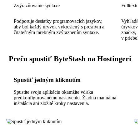
Zvýrazňovanie syntaxe
Fulltext
Podporuje desiatky programovacích jazykov,
Vyhľadáva
aby bol každý úryvok vykreslený s presným a
úryvkov 
čitateľným farebným zvýraznením syntaxe.
značky, a
v priebe
Prečo spustiť ByteStash na Hostingeri
Spustiť jedným kliknutím
Spustite svoju aplikáciu okamžite vďaka
predkonfigurovanému nastaveniu. Žiadna manuálna
inštalácia ani zložité kroky nastavenia.