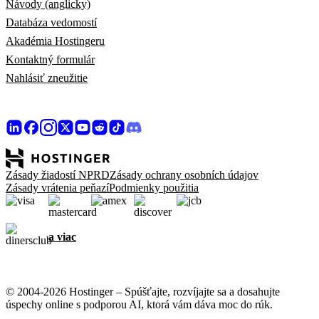
Návody (anglicky)
Databáza vedomostí
Akadémia Hostingeru
Kontaktný formulár
Nahlásiť zneužitie
Zásady žiadostí NPRD
Zásady ochrany osobních údajov
Zásady vrátenia peňazí
Podmienky použitia
a viac
© 2004-2026 Hostinger – Spúšťajte, rozvíjajte sa a dosahujte
úspechy online s podporou AI, ktorá vám dáva moc do rúk.