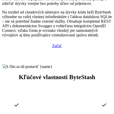
zdieľať úryvky verejne bez potreby účtov od príjemcov.
Na rozdiel od cloudových nástrojov na úryvky kódu beží ByteStash
výhradne na vašej vlastnej infraštruktúre s ľahkou databázou SQLite
– nie sú potrebné žiadne externé služby. Obsahuje kompletné REST
API s dokumentáciou Swagger a voliteľnou integráciou OpenID
Connect, vďaka čomu je rovnako vhodný pre samostatných
vývojárov aj tímy používajúce centralizovanú správu identít.
Začať
Kľúčové vlastnosti ByteStash