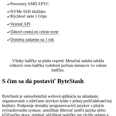
Procesory AMD EPYC
NVMe SSD úložisko
Rýchlosť siete 1 Gbps
Verejné API
Dátové centrá
po celom svete
Doména zadarmo na 1 rok
Všetky balíčky sa platia vopred. Mesačná sadzba odráža
celkovú cenu balíčka vydelenú počtom mesiacov vo vašom
balíčku.
S čím sa dá postaviť ByteStash
ByteStash je samoobslužná webová aplikácia na ukladanie,
organizovanie a zdieľanie úryvkov kódu v jednej prehľadávateľnej
knižnici. Podporuje desiatky programovacích jazykov s plným
zvýrazňovaním syntaxe, umožňuje filtrovať podľa jazyka alebo
kľúčového slova, pripínať obľúbené položky pre rýchly prístup a