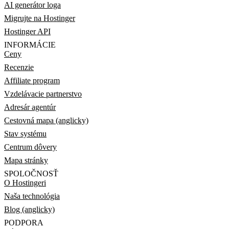
AI generátor loga
Migrujte na Hostinger
Hostinger API
INFORMÁCIE
Ceny
Recenzie
Affiliate program
Vzdelávacie partnerstvo
Adresár agentúr
Cestovná mapa (anglicky)
Stav systému
Centrum dôvery
Mapa stránky
SPOLOČNOSŤ
O Hostingeri
Naša technológia
Blog (anglicky)
PODPORA