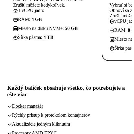
Zrušiť môžete kedykoľvek.
Vybrať si ba
1
vCPU jadro
Obnoví sa za
Zrušiť môže
RAM:
4 GB
vCPU jadi
Miesto na disku NVMe:
50 GB
RAM:
8 
Šírka pásma:
4 TB
Miesto n
Šírka pás
Každý balíček obsahuje
všetko, čo potrebujete
a
ešte viac
Docker manažér
Rýchly prístup k protokolom kontajnerov
Aktualizácie jedným kliknutím
Procesory AMD EPYC