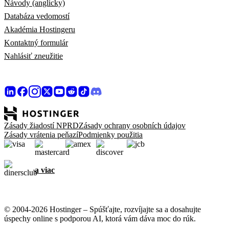
Návody (anglicky)
Databáza vedomostí
Akadémia Hostingeru
Kontaktný formulár
Nahlásiť zneužitie
Zásady žiadostí NPRD
Zásady ochrany osobních údajov
Zásady vrátenia peňazí
Podmienky použitia
a viac
© 2004-2026 Hostinger – Spúšťajte, rozvíjajte sa a dosahujte
úspechy online s podporou AI, ktorá vám dáva moc do rúk.