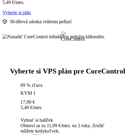
5,49
€
/mes.
Vyberte si plán
30-dňová záruka vrátenia peňazí
Vyberte si VPS plán pre CoreControl
69 % zľava
KVM 1
17,99
€
5,49
€
/mes.
Vybrať si balíček
Obnoví sa za 11,99 €/mes. na 2 roky. Zrušiť
môžete kedykoľvek.