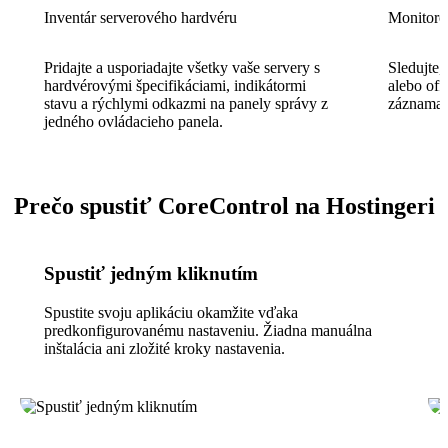
Inventár serverového hardvéru
Monitorov
Pridajte a usporiadajte všetky vaše servery s
Sledujte,
hardvérovými špecifikáciami, indikátormi
alebo off
stavu a rýchlymi odkazmi na panely správy z
záznamam
jedného ovládacieho panela.
Prečo spustiť CoreControl na Hostingeri
Spustiť jedným kliknutím
Spustite svoju aplikáciu okamžite vďaka
predkonfigurovanému nastaveniu. Žiadna manuálna
inštalácia ani zložité kroky nastavenia.