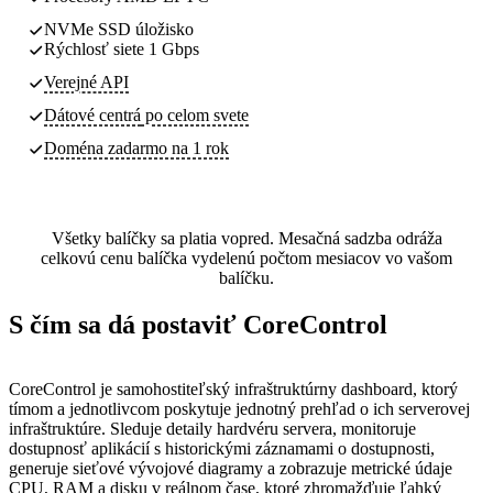
NVMe SSD úložisko
Rýchlosť siete 1 Gbps
Verejné API
Dátové centrá
po celom svete
Doména zadarmo na 1 rok
Všetky balíčky sa platia vopred. Mesačná sadzba odráža
celkovú cenu balíčka vydelenú počtom mesiacov vo vašom
balíčku.
S čím sa dá postaviť CoreControl
CoreControl je samohostiteľský infraštruktúrny dashboard, ktorý
tímom a jednotlivcom poskytuje jednotný prehľad o ich serverovej
infraštruktúre. Sleduje detaily hardvéru servera, monitoruje
dostupnosť aplikácií s historickými záznamami o dostupnosti,
generuje sieťové vývojové diagramy a zobrazuje metrické údaje
CPU, RAM a disku v reálnom čase, ktoré zhromažďuje ľahký