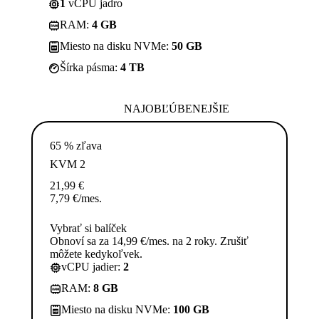
1
vCPU jadro
RAM:
4 GB
Miesto na disku NVMe:
50 GB
Šírka pásma:
4 TB
NAJOBĽÚBENEJŠIE
65 % zľava
KVM 2
21,99
€
7,79
€
/mes.
Vybrať si balíček
Obnoví sa za 14,99 €/mes. na 2 roky. Zrušiť
môžete kedykoľvek.
vCPU jadier:
2
RAM:
8 GB
Miesto na disku NVMe:
100 GB