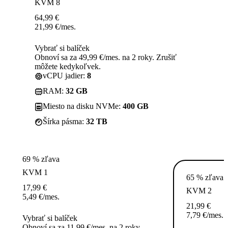
KVM 8
64,99
€
21,99
€
/mes.
Vybrať si balíček
Obnoví sa za 49,99 €/mes. na 2 roky. Zrušiť
môžete kedykoľvek.
vCPU jadier:
8
RAM:
32 GB
Miesto na disku NVMe:
400 GB
Šírka pásma:
32 TB
69 % zľava
KVM 1
65 % zľava
17,99
€
KVM 2
5,49
€
/mes.
21,99
€
7,79
€
/mes.
Vybrať si balíček
Obnoví sa za 11,99 €/mes. na 2 roky.