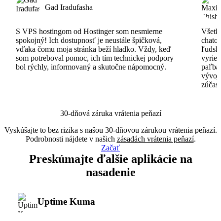
Gad Iradufasha
S VPS hostingom od Hostinger som nesmierne
Všetko
spokojný! Ich dostupnosť je neustále špičková,
chatov
vďaka čomu moja stránka beží hladko. Vždy, keď
ľudsk
som potreboval pomoc, ich tím technickej podpory
vyrieš
bol rýchly, informovaný a skutočne nápomocný.
paľba
vývoj
zúčas
30-dňová záruka vrátenia peňazí
Vyskúšajte to bez rizika s našou 30-dňovou zárukou vrátenia peňazí.
Podrobnosti nájdete v našich
zásadách vrátenia peňazí
.
Začať
Preskúmajte ďalšie aplikácie na
nasadenie
Uptime Kuma