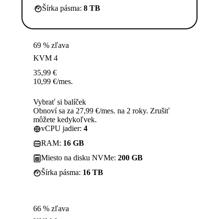
Šírka pásma:
8 TB
69 % zľava
KVM 4
35,99
€
10,99
€
/mes.
Vybrať si balíček
Obnoví sa za 27,99 €/mes. na 2 roky. Zrušiť
môžete kedykoľvek.
vCPU jadier:
4
RAM:
16 GB
Miesto na disku NVMe:
200 GB
Šírka pásma:
16 TB
66 % zľava