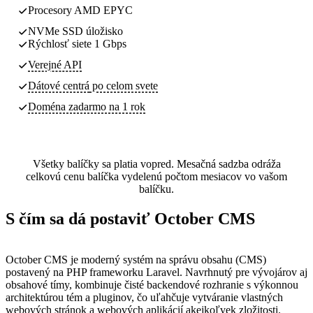
Procesory AMD EPYC
NVMe SSD úložisko
Rýchlosť siete 1 Gbps
Verejné API
Dátové centrá
po celom svete
Doména zadarmo na 1 rok
Všetky balíčky sa platia vopred. Mesačná sadzba odráža
celkovú cenu balíčka vydelenú počtom mesiacov vo vašom
balíčku.
S čím sa dá postaviť October CMS
October CMS je moderný systém na správu obsahu (CMS)
postavený na PHP frameworku Laravel. Navrhnutý pre vývojárov aj
obsahové tímy, kombinuje čisté backendové rozhranie s výkonnou
architektúrou tém a pluginov, čo uľahčuje vytváranie vlastných
webových stránok a webových aplikácií akejkoľvek zložitosti.