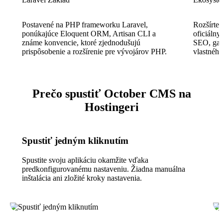
Postavené na PHP frameworku Laravel,
Rozšírte
ponúkajúce Eloquent ORM, Artisan CLI a
oficiálny
známe konvencie, ktoré zjednodušujú
SEO, galé
prispôsobenie a rozšírenie pre vývojárov PHP.
vlastného
Prečo spustiť October CMS na
Hostingeri
Spustiť jedným kliknutím
Spustite svoju aplikáciu okamžite vďaka
predkonfigurovanému nastaveniu. Žiadna manuálna
inštalácia ani zložité kroky nastavenia.