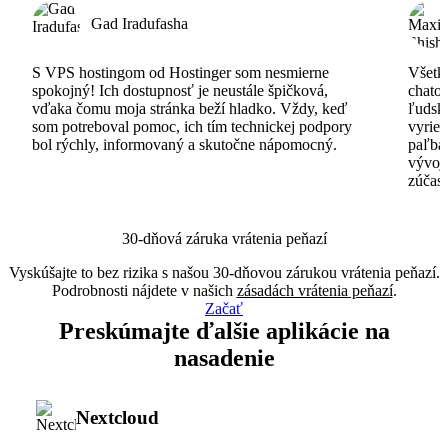
Gad Iradufasha
S VPS hostingom od Hostinger som nesmierne
Všetko
spokojný! Ich dostupnosť je neustále špičková,
chatov
vďaka čomu moja stránka beží hladko. Vždy, keď
ľudsk
som potreboval pomoc, ich tím technickej podpory
vyrieš
bol rýchly, informovaný a skutočne nápomocný.
paľba
vývoj
zúčas
30-dňová záruka vrátenia peňazí
Vyskúšajte to bez rizika s našou 30-dňovou zárukou vrátenia peňazí.
Podrobnosti nájdete v našich
zásadách vrátenia peňazí
.
Začať
Preskúmajte ďalšie aplikácie na
nasadenie
Nextcloud