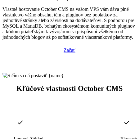
Vlastné hostovanie October CMS na vašom VPS vám dáva plné
vlastníctvo vášho obsahu, tém a pluginov bez poplatkov za
jednotlivé stránky alebo závislosti na dodávateľovi. S podporou pre
MySQL a MariaDB, bohatým ekosystémom komunitných pluginov
a kódom priateľským k vývojárom sa prispôsobí všetkému od
jednoduchých blogov až po sofistikované viacstránkové platformy.
Začať
Kľúčové vlastnosti October CMS
Laravel Základ
Ekosysté