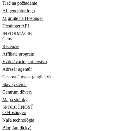
Tlač na požiadanie
AI generátor loga
Migrujte na Hostinger
Hostinger API
INFORMÁCIE
Ceny
Recenzie
Affiliate program
Vzdelávacie partnerstvo
Adresár agentúr
Cestovná mapa (anglicky)
Stav systému
Centrum dôvery
Mapa stránky
SPOLOČNOSŤ
O Hostingeri
Naša technológia
Blog (anglicky)