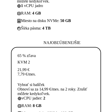
môžete kedykoľvek.
1
vCPU jadro
RAM:
4 GB
Miesto na disku NVMe:
50 GB
Šírka pásma:
4 TB
NAJOBĽÚBENEJŠIE
65 % zľava
KVM 2
21,99
€
7,79
€
/mes.
Vybrať si balíček
Obnoví sa za 14,99 €/mes. na 2 roky. Zrušiť
môžete kedykoľvek.
vCPU jadier:
2
RAM:
8 GB