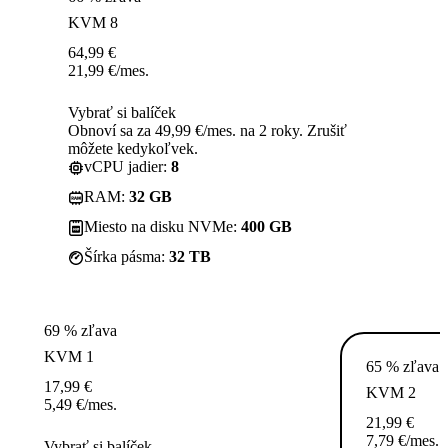
KVM 8
64,99
€
21,99
€
/mes.
Vybrať si balíček
Obnoví sa za 49,99 €/mes. na 2 roky. Zrušiť
môžete kedykoľvek.
vCPU jadier:
8
RAM:
32 GB
Miesto na disku NVMe:
400 GB
Šírka pásma:
32 TB
69 % zľava
KVM 1
65 % zľava
17,99
€
KVM 2
5,49
€
/mes.
21,99
€
7,79
€
/mes.
Vybrať si balíček