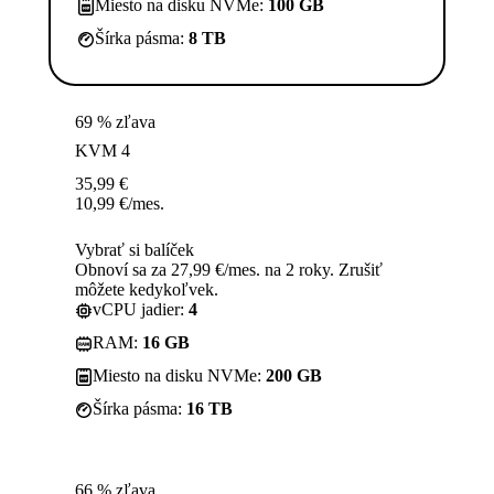
Miesto na disku NVMe:
100 GB
Šírka pásma:
8 TB
69 % zľava
KVM 4
35,99
€
10,99
€
/mes.
Vybrať si balíček
Obnoví sa za 27,99 €/mes. na 2 roky. Zrušiť
môžete kedykoľvek.
vCPU jadier:
4
RAM:
16 GB
Miesto na disku NVMe:
200 GB
Šírka pásma:
16 TB
66 % zľava