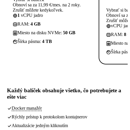
Obnoví sa za 11,99 €/mes. na 2 roky.
Zrušiť môžete kedykoľvek.
Vybrať si ba
1
vCPU jadro
Obnoví sa za
Zrušiť môže
RAM:
4 GB
vCPU jadi
Miesto na disku NVMe:
50 GB
RAM:
8 
Šírka pásma:
4 TB
Miesto n
Šírka pás
Každý balíček obsahuje
všetko, čo potrebujete
a
ešte viac
Docker manažér
Rýchly prístup k protokolom kontajnerov
Aktualizácie jedným kliknutím