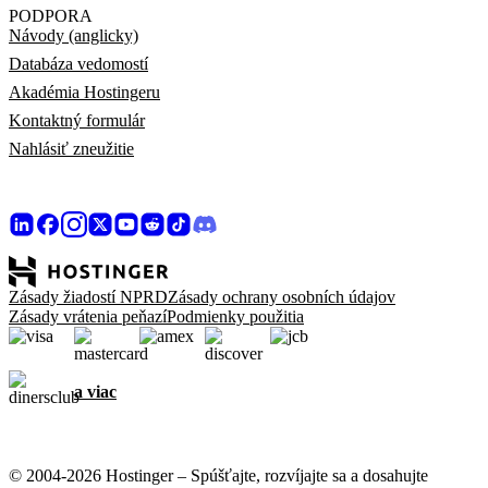
PODPORA
Návody (anglicky)
Databáza vedomostí
Akadémia Hostingeru
Kontaktný formulár
Nahlásiť zneužitie
Zásady žiadostí NPRD
Zásady ochrany osobních údajov
Zásady vrátenia peňazí
Podmienky použitia
a viac
© 2004-2026 Hostinger – Spúšťajte, rozvíjajte sa a dosahujte