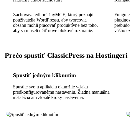
Zachováva editor TinyMCE, ktorý poznajú
Funguje s
používatelia WordPressu, aby tvorcovia
pluginov 
obsahu mohli pracovať produktívne bez toho,
prebudova
aby sa museli učiť nové blokové rozhranie.
vášho exi
Prečo spustiť ClassicPress na Hostingeri
Spustiť jedným kliknutím
Spustite svoju aplikáciu okamžite vďaka
predkonfigurovanému nastaveniu. Žiadna manuálna
inštalácia ani zložité kroky nastavenia.