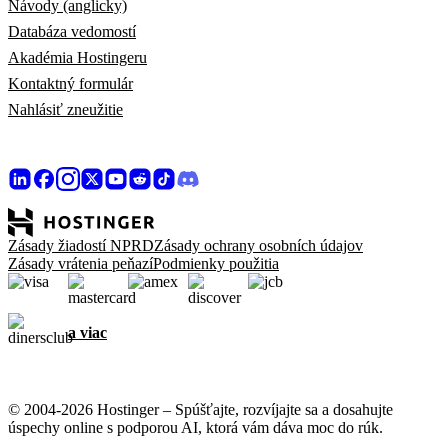
Návody (anglicky)
Databáza vedomostí
Akadémia Hostingeru
Kontaktný formulár
Nahlásiť zneužitie
Zásady žiadostí NPRD
Zásady ochrany osobních údajov
Zásady vrátenia peňazí
Podmienky použitia
a viac
© 2004-2026 Hostinger – Spúšťajte, rozvíjajte sa a dosahujte
úspechy online s podporou AI, ktorá vám dáva moc do rúk.