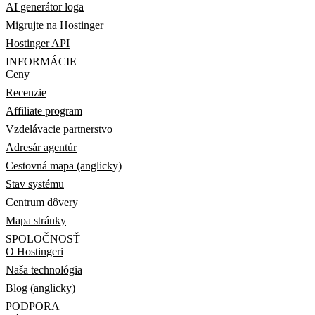
AI generátor loga
Migrujte na Hostinger
Hostinger API
INFORMÁCIE
Ceny
Recenzie
Affiliate program
Vzdelávacie partnerstvo
Adresár agentúr
Cestovná mapa (anglicky)
Stav systému
Centrum dôvery
Mapa stránky
SPOLOČNOSŤ
O Hostingeri
Naša technológia
Blog (anglicky)
PODPORA