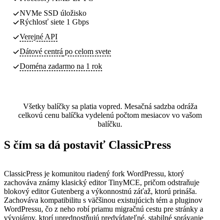
NVMe SSD úložisko
Rýchlosť siete 1 Gbps
Verejné API
Dátové centrá
po celom svete
Doména zadarmo na 1 rok
Všetky balíčky sa platia vopred. Mesačná sadzba odráža
celkovú cenu balíčka vydelenú počtom mesiacov vo vašom
balíčku.
S čím sa dá postaviť ClassicPress
ClassicPress je komunitou riadený fork WordPressu, ktorý
zachováva známy klasický editor TinyMCE, pričom odstraňuje
blokový editor Gutenberg a výkonnostnú záťaž, ktorú prináša.
Zachováva kompatibilitu s väčšinou existujúcich tém a pluginov
WordPressu, čo z neho robí priamu migračnú cestu pre stránky a
vývojárov, ktorí uprednostňujú predvídateľné, stabilné správanie