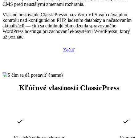
CMS pred neustálymi zmenami rozhrania.
Vlastné hostovanie ClassicPressu na vašom VPS vám dáva plnú
kontrolu nad konfiguráciou PHP, ladením databázy a načasovaním
aktualizácií — čím sa eliminujú obmedzenia spravovaného
WordPress hostingu pri zachovaní ekosystému WordPressu, ktorý
už poznáte.
Začať
Kľúčové vlastnosti ClassicPress
Klasický editor zachovaný
Kompatib