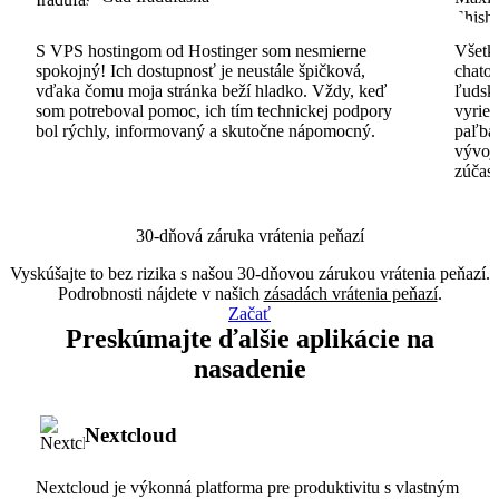
S VPS hostingom od Hostinger som nesmierne
Všetko
spokojný! Ich dostupnosť je neustále špičková,
chatov
vďaka čomu moja stránka beží hladko. Vždy, keď
ľudsk
som potreboval pomoc, ich tím technickej podpory
vyrieš
bol rýchly, informovaný a skutočne nápomocný.
paľba
vývoj
zúčas
30-dňová záruka vrátenia peňazí
Vyskúšajte to bez rizika s našou 30-dňovou zárukou vrátenia peňazí.
Podrobnosti nájdete v našich
zásadách vrátenia peňazí
.
Začať
Preskúmajte ďalšie aplikácie na
nasadenie
Nextcloud
Nextcloud je výkonná platforma pre produktivitu s vlastným