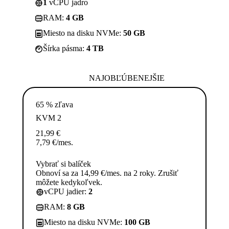
1
vCPU jadro
RAM:
4 GB
Miesto na disku NVMe:
50 GB
Šírka pásma:
4 TB
NAJOBĽÚBENEJŠIE
65 % zľava
KVM 2
21,99
€
7,79
€
/mes.
Vybrať si balíček
Obnoví sa za 14,99 €/mes. na 2 roky. Zrušiť
môžete kedykoľvek.
vCPU jadier:
2
RAM:
8 GB
Miesto na disku NVMe:
100 GB