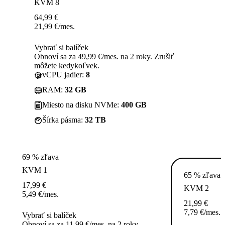
KVM 8
64,99
€
21,99
€
/mes.
Vybrať si balíček
Obnoví sa za 49,99 €/mes. na 2 roky. Zrušiť
môžete kedykoľvek.
vCPU jadier:
8
RAM:
32 GB
Miesto na disku NVMe:
400 GB
Šírka pásma:
32 TB
69 % zľava
KVM 1
65 % zľava
17,99
€
KVM 2
5,49
€
/mes.
21,99
€
7,79
€
/mes.
Vybrať si balíček
Obnoví sa za 11,99 €/mes. na 2 roky.