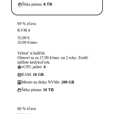
Šírka pásma:
8 TB
69 % zľava
KVM 4
35,99
€
10,99
€
/mes.
Vybrať si balíček
Obnoví sa za 27,99 €/mes. na 2 roky. Zrušiť
môžete kedykoľvek.
vCPU jadier:
4
RAM:
16 GB
Miesto na disku NVMe:
200 GB
Šírka pásma:
16 TB
66 % zľava