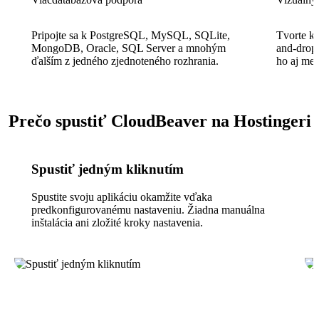
Pripojte sa k PostgreSQL, MySQL, SQLite,
Tvorte k
MongoDB, Oracle, SQL Server a mnohým
and-drop,
ďalším z jedného zjednoteného rozhrania.
ho aj me
Prečo spustiť CloudBeaver na Hostingeri
Spustiť jedným kliknutím
Spustite svoju aplikáciu okamžite vďaka
predkonfigurovanému nastaveniu. Žiadna manuálna
inštalácia ani zložité kroky nastavenia.