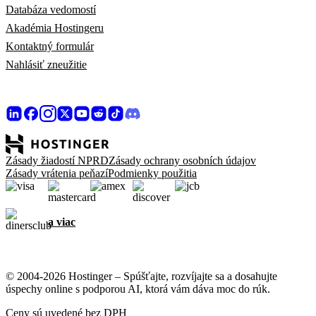
Databáza vedomostí
Akadémia Hostingeru
Kontaktný formulár
Nahlásiť zneužitie
Zásady žiadostí NPRD
Zásady ochrany osobních údajov
Zásady vrátenia peňazí
Podmienky použitia
a viac
© 2004-2026 Hostinger – Spúšťajte, rozvíjajte sa a dosahujte
úspechy online s podporou AI, ktorá vám dáva moc do rúk.
Ceny sú uvedené bez DPH