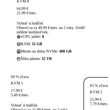
KVM 8
64,99
€
21,99
€
/mes.
Vybrať si balíček
Obnoví sa za 49,99 €/mes. na 2 roky. Zrušiť
môžete kedykoľvek.
vCPU jadier:
8
RAM:
32 GB
Miesto na disku NVMe:
400 GB
Šírka pásma:
32 TB
69 % zľava
KVM 1
65 % zľava
17,99
€
KVM 2
5,49
€
/mes.
21,99
€
7,79
€
/mes.
Vybrať si balíček
Obnoví sa za 11,99 €/mes. na 2 roky.