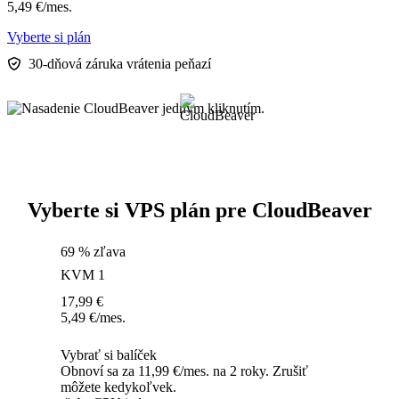
5,49
€
/mes.
Vyberte si plán
30-dňová záruka vrátenia peňazí
Vyberte si VPS plán pre CloudBeaver
69 % zľava
KVM 1
17,99
€
5,49
€
/mes.
Vybrať si balíček
Obnoví sa za 11,99 €/mes. na 2 roky. Zrušiť
môžete kedykoľvek.