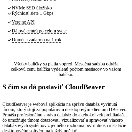
NVMe SSD úložisko
Rýchlosť siete 1 Gbps
Verejné API
Dátové centrá
po celom svete
Doména zadarmo na 1 rok
Všetky balíčky sa platia vopred. Mesačná sadzba odráža
celkovú cenu balíčka vydelenú počtom mesiacov vo vašom
balíčku.
S čím sa dá postaviť CloudBeaver
CloudBeaver je webová aplikácia na správu databáz vyvinutá
tímom, ktorý stojí za populárnym desktopovým klientom DBeaver.
Prináša profesionálnu správu databáz do akéhokoľvek prehliadača,
čo umožňuje tímom dotazovať, vizualizovať a spravovať viacero
databázových systémov z jedného rozhrania bez nutnosti inštalácie
desktopového softvéru na každý počítač.