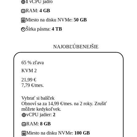
1
vCPU jadro
RAM:
4 GB
Miesto na disku NVMe:
50 GB
Šírka pásma:
4 TB
NAJOBĽÚBENEJŠIE
65 % zľava
KVM 2
21,99
€
7,79
€
/mes.
Vybrať si balíček
Obnoví sa za 14,99 €/mes. na 2 roky. Zrušiť
môžete kedykoľvek.
vCPU jadier:
2
RAM:
8 GB
Miesto na disku NVMe:
100 GB