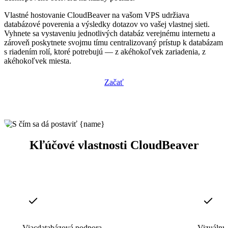
Vlastné hostovanie CloudBeaver na vašom VPS udržiava
databázové poverenia a výsledky dotazov vo vašej vlastnej sieti.
Vyhnete sa vystaveniu jednotlivých databáz verejnému internetu a
zároveň poskytnete svojmu tímu centralizovaný prístup k databázam
s riadením rolí, ktoré potrebujú — z akéhokoľvek zariadenia, z
akéhokoľvek miesta.
Začať
Kľúčové vlastnosti CloudBeaver
Viacdatabázová podpora
Vizuálny