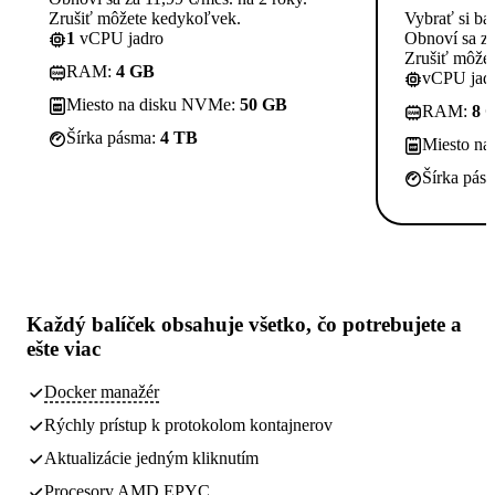
Zrušiť môžete kedykoľvek.
Vybrať si ba
1
vCPU jadro
Obnoví sa za
Zrušiť môže
RAM:
4 GB
vCPU jadi
Miesto na disku NVMe:
50 GB
RAM:
8 
Šírka pásma:
4 TB
Miesto n
Šírka pás
Každý balíček obsahuje
všetko, čo potrebujete
a
ešte viac
Docker manažér
Rýchly prístup k protokolom kontajnerov
Aktualizácie jedným kliknutím
Procesory AMD EPYC