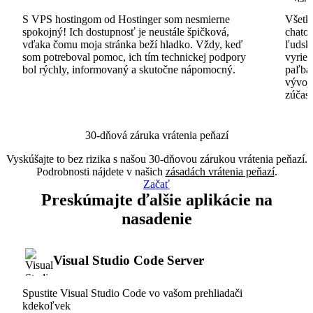
S VPS hostingom od Hostinger som nesmierne
Všetko
spokojný! Ich dostupnosť je neustále špičková,
chatov
vďaka čomu moja stránka beží hladko. Vždy, keď
ľudsk
som potreboval pomoc, ich tím technickej podpory
vyrieš
bol rýchly, informovaný a skutočne nápomocný.
paľba
vývoj
zúčas
30-dňová záruka vrátenia peňazí
Vyskúšajte to bez rizika s našou 30-dňovou zárukou vrátenia peňazí.
Podrobnosti nájdete v našich
zásadách vrátenia peňazí
.
Začať
Preskúmajte ďalšie aplikácie na
nasadenie
Visual Studio Code Server
Spustite Visual Studio Code vo vašom prehliadači
kdekoľvek