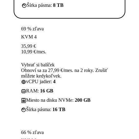
Šírka pásma:
8 TB
69 % zľava
KVM 4
35,99
€
10,99
€
/mes.
Vybrať si balíček
Obnoví sa za 27,99 €/mes. na 2 roky. Zrušiť
môžete kedykoľvek.
vCPU jadier:
4
RAM:
16 GB
Miesto na disku NVMe:
200 GB
Šírka pásma:
16 TB
66 % zľava