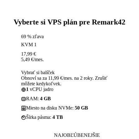
Vyberte si VPS plán pre Remark42
69 % zľava
KVM 1
17,99
€
5,49
€
/mes.
Vybrať si balíček
Obnoví sa za 11,99 €/mes. na 2 roky. Zrušiť
môžete kedykoľvek.
1
vCPU jadro
RAM:
4 GB
Miesto na disku NVMe:
50 GB
Šírka pásma:
4 TB
NAJOBĽÚBENEJŠIE