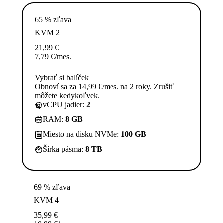
65 % zľava
KVM 2
21,99
€
7,79
€
/mes.
Vybrať si balíček
Obnoví sa za 14,99 €/mes. na 2 roky. Zrušiť
môžete kedykoľvek.
vCPU jadier:
2
RAM:
8 GB
Miesto na disku NVMe:
100 GB
Šírka pásma:
8 TB
69 % zľava
KVM 4
35,99
€