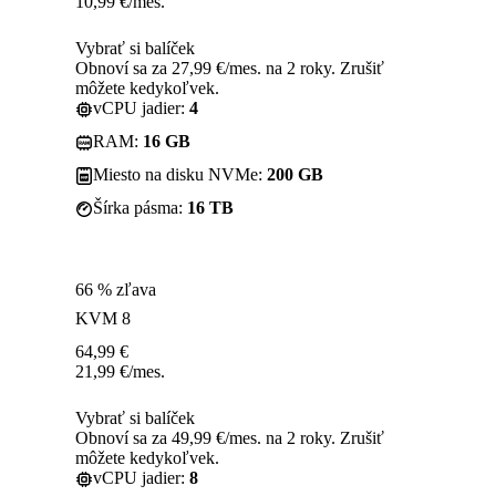
10,99
€
/mes.
Vybrať si balíček
Obnoví sa za 27,99 €/mes. na 2 roky. Zrušiť
môžete kedykoľvek.
vCPU jadier:
4
RAM:
16 GB
Miesto na disku NVMe:
200 GB
Šírka pásma:
16 TB
66 % zľava
KVM 8
64,99
€
21,99
€
/mes.
Vybrať si balíček
Obnoví sa za 49,99 €/mes. na 2 roky. Zrušiť
môžete kedykoľvek.
vCPU jadier:
8