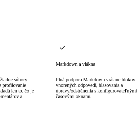
Markdown a vlákna
 žiadne súbory
Plná podpora Markdown vrátane blokov k
e profilovanie
vnorených odpovedí, hlasovania a
adá len to, čo je
úpravy/odstránenia s konfigurovateľnými
omentárov a
časovými oknami.