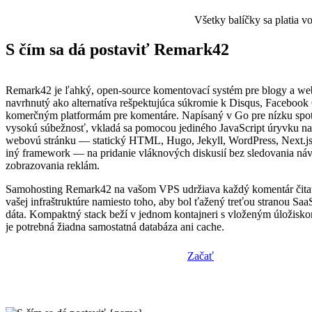
Všetky balíčky sa platia 
S čím sa dá postaviť Remark42
Remark42 je ľahký, open-source komentovací systém pre blogy a we
navrhnutý ako alternatíva rešpektujúca súkromie k Disqus, Faceboo
komerčným platformám pre komentáre. Napísaný v Go pre nízku spo
vysokú súbežnosť, vkladá sa pomocou jediného JavaScript úryvku n
webovú stránku — statický HTML, Hugo, Jekyll, WordPress, Next.j
iný framework — na pridanie vláknových diskusií bez sledovania náv
zobrazovania reklám.
Samohosting Remark42 na vašom VPS udržiava každý komentár čitate
vašej infraštruktúre namiesto toho, aby bol ťažený treťou stranou Sa
dáta. Kompaktný stack beží v jednom kontajneri s vloženým úložis
je potrebná žiadna samostatná databáza ani cache.
Začať