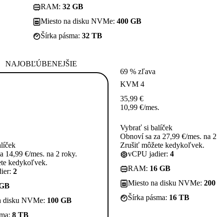
RAM:
32 GB
Miesto na disku NVMe:
400 GB
Šírka pásma:
32 TB
NAJOBĽÚBENEJŠIE
69 % zľava
KVM 4
35,99
€
10,99
€
/mes.
Vybrať si balíček
Obnoví sa za 27,99 €/mes. na 2
alíček
Zrušiť môžete kedykoľvek.
a 14,99 €/mes. na 2 roky.
vCPU jadier:
4
ete kedykoľvek.
RAM:
16 GB
ier:
2
Miesto na disku NVMe:
200
 GB
Šírka pásma:
16 TB
a disku NVMe:
100 GB
sma:
8 TB