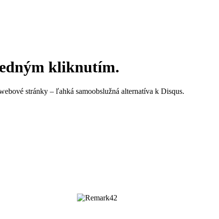
jedným kliknutím.
ebové stránky – ľahká samoobslužná alternatíva k Disqus.