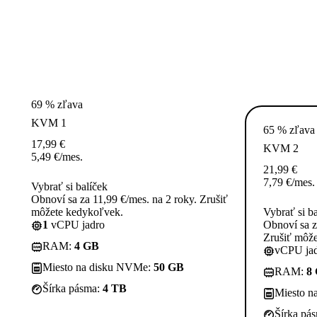
69 % zľava
KVM 1
65 % zľava
17,99
€
KVM 2
5,49
€
/mes.
21,99
€
7,79
€
/mes.
Vybrať si balíček
Obnoví sa za 11,99 €/mes. na 2 roky. Zrušiť
môžete kedykoľvek.
Vybrať si b
1
vCPU jadro
Obnoví sa z
Zrušiť môž
RAM:
4 GB
vCPU jad
Miesto na disku NVMe:
50 GB
RAM:
8
Šírka pásma:
4 TB
Miesto n
Šírka pá