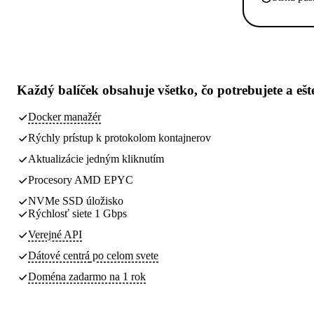
Každý balíček obsahuje
všetko, čo potrebujete
a ešt
Docker manažér
Rýchly prístup k protokolom kontajnerov
Aktualizácie jedným kliknutím
Procesory AMD EPYC
NVMe SSD úložisko
Rýchlosť siete 1 Gbps
Verejné API
Dátové centrá
po celom svete
Doména zadarmo na 1 rok