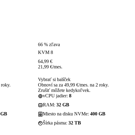
66 % zľava
KVM 8
64,99
€
21,99
€
/mes.
Vybrať si balíček
 roky.
Obnoví sa za 49,99 €/mes. na 2 roky.
Zrušiť môžete kedykoľvek.
vCPU jadier:
8
RAM:
32 GB
 GB
Miesto na disku NVMe:
400 GB
Šírka pásma:
32 TB