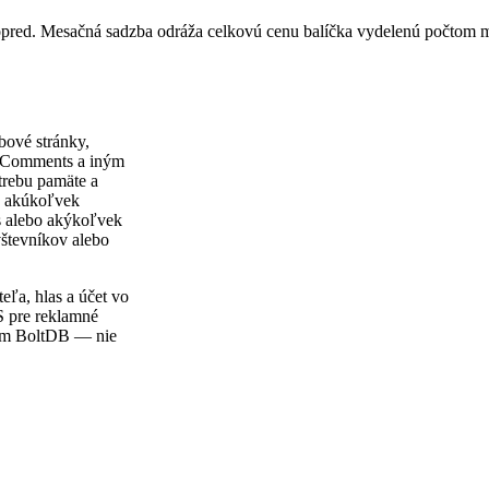
vopred. Mesačná sadzba odráža celkovú cenu balíčka vydelenú počtom 
bové stránky,
k Comments a iným
trebu pamäte a
a akúkoľvek
s alebo akýkoľvek
števníkov alebo
ľa, hlas a účet vo
aS pre reklamné
kom BoltDB — nie