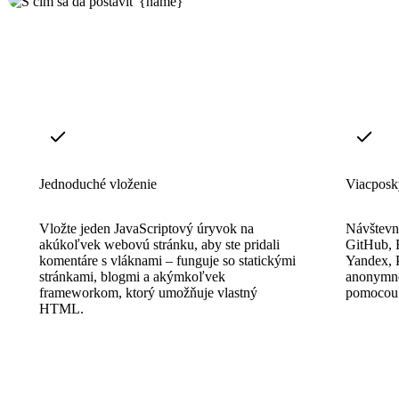
Jednoduché vloženie
Viacposk
Vložte jeden JavaScriptový úryvok na
Návštevn
akúkoľvek webovú stránku, aby ste pridali
GitHub, F
komentáre s vláknami – funguje so statickými
Yandex, P
stránkami, blogmi a akýmkoľvek
anonymnej
frameworkom, ktorý umožňuje vlastný
pomocou 
HTML.