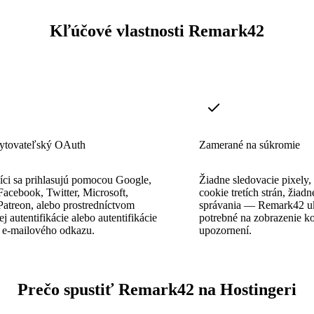
Kľúčové vlastnosti Remark42
ytovateľský OAuth
Zamerané na súkromie
íci sa prihlasujú pomocou Google,
Žiadne sledovacie pixely,
acebook, Twitter, Microsoft,
cookie tretích strán, žiadn
atreon, alebo prostredníctvom
správania — Remark42 ukl
 autentifikácie alebo autentifikácie
potrebné na zobrazenie k
e-mailového odkazu.
upozornení.
Prečo spustiť Remark42 na Hostingeri