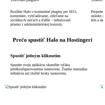
Rozšírte Halo o komunitné pluginy pre SEO,
Prepnite 
komentáre, vyhľadávanie, zdieľanie na
stránky 
sociálnych sieťach a ďalšie – inštalované
tém a akt
priamo z administrátorskej konzoly.
Prečo spustiť Halo na Hostingeri
Spustiť jedným kliknutím
Spustite svoju aplikáciu okamžite vďaka
predkonfigurovanému nastaveniu. Žiadna manuálna
inštalácia ani zložité kroky nastavenia.