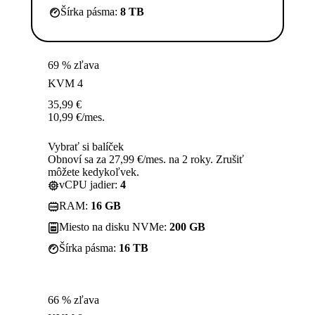
Šírka pásma:
8 TB
69 % zľava
KVM 4
35,99
€
10,99
€
/mes.
Vybrať si balíček
Obnoví sa za 27,99 €/mes. na 2 roky. Zrušiť
môžete kedykoľvek.
vCPU jadier:
4
RAM:
16 GB
Miesto na disku NVMe:
200 GB
Šírka pásma:
16 TB
66 % zľava