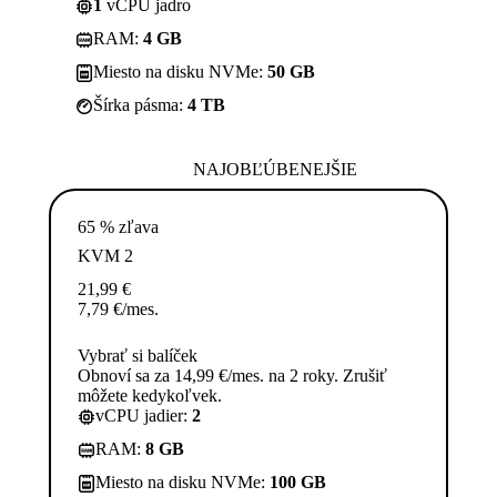
1
vCPU jadro
RAM:
4 GB
Miesto na disku NVMe:
50 GB
Šírka pásma:
4 TB
NAJOBĽÚBENEJŠIE
65 % zľava
KVM 2
21,99
€
7,79
€
/mes.
Vybrať si balíček
Obnoví sa za 14,99 €/mes. na 2 roky. Zrušiť
môžete kedykoľvek.
vCPU jadier:
2
RAM:
8 GB
Miesto na disku NVMe:
100 GB