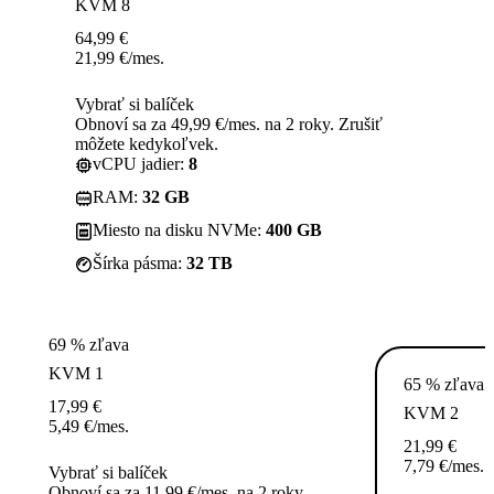
KVM 8
64,99
€
21,99
€
/mes.
Vybrať si balíček
Obnoví sa za 49,99 €/mes. na 2 roky. Zrušiť
môžete kedykoľvek.
vCPU jadier:
8
RAM:
32 GB
Miesto na disku NVMe:
400 GB
Šírka pásma:
32 TB
69 % zľava
KVM 1
65 % zľava
17,99
€
KVM 2
5,49
€
/mes.
21,99
€
7,79
€
/mes.
Vybrať si balíček
Obnoví sa za 11,99 €/mes. na 2 roky.