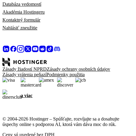
Databáza vedomostí
Akadémia Hostingeru
Kontaktný formulár
Nahlásiť zneužitie
Zásady žiadostí NPRD
Zásady ochrany osobních údajov
Zásady vrátenia peňazí
Podmienky použitia
a viac
© 2004-2026 Hostinger – Spúšťajte, rozvíjajte sa a dosahujte
úspechy online s podporou AI, ktorá vám dáva moc do rúk.
Ceny sú uvedené bez DPH