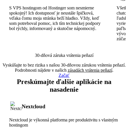
S VPS hostingom od Hostinger som nesmierne
Všetko
spokojný! Ich dostupnosť je neustále špičková,
chatov
vďaka čomu moja stránka beží hladko. Vždy, keď
ľudsk
som potreboval pomoc, ich tím technickej podpory
vyrieš
bol rýchly, informovaný a skutočne nápomocný.
paľba
vývoj
zúčas
30-dňová záruka vrátenia peňazí
Vyskúšajte to bez rizika s našou 30-dňovou zárukou vrátenia peňazí.
Podrobnosti nájdete v našich
zásadách vrátenia peňazí
.
Začať
Preskúmajte ďalšie aplikácie na
nasadenie
Nextcloud
Nextcloud je výkonná platforma pre produktivitu s vlastným
hostingom