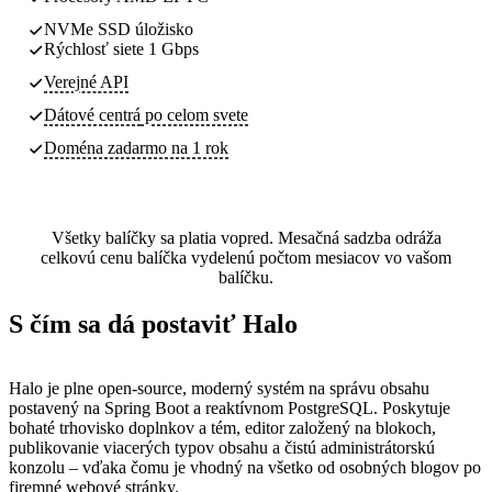
NVMe SSD úložisko
Rýchlosť siete 1 Gbps
Verejné API
Dátové centrá
po celom svete
Doména zadarmo na 1 rok
Všetky balíčky sa platia vopred. Mesačná sadzba odráža
celkovú cenu balíčka vydelenú počtom mesiacov vo vašom
balíčku.
S čím sa dá postaviť Halo
Halo je plne open-source, moderný systém na správu obsahu
postavený na Spring Boot a reaktívnom PostgreSQL. Poskytuje
bohaté trhovisko doplnkov a tém, editor založený na blokoch,
publikovanie viacerých typov obsahu a čistú administrátorskú
konzolu – vďaka čomu je vhodný na všetko od osobných blogov po
firemné webové stránky.