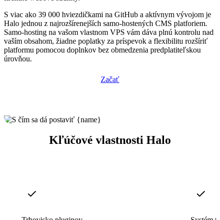
S viac ako 39 000 hviezdičkami na GitHub a aktívnym vývojom je
Halo jednou z najrozšírenejších samo-hostených CMS platforiem.
Samo-hosting na vašom vlastnom VPS vám dáva plnú kontrolu nad
vaším obsahom, žiadne poplatky za príspevok a flexibilitu rozšíriť
platformu pomocou doplnkov bez obmedzenia predplatiteľskou
úrovňou.
Začať
Kľúčové vlastnosti Halo
Trhovisko pluginov
Systém t