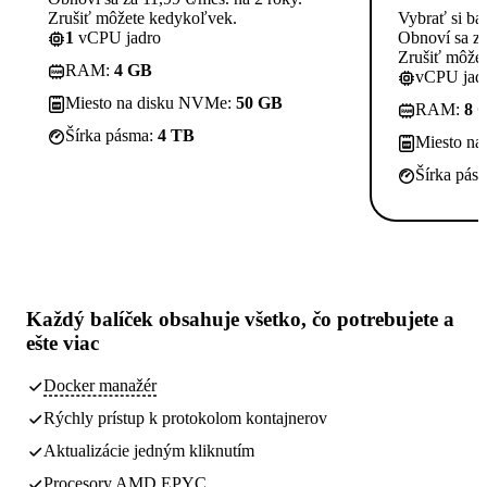
Zrušiť môžete kedykoľvek.
Vybrať si ba
1
vCPU jadro
Obnoví sa za
Zrušiť môže
RAM:
4 GB
vCPU jadi
Miesto na disku NVMe:
50 GB
RAM:
8 
Šírka pásma:
4 TB
Miesto n
Šírka pás
Každý balíček obsahuje
všetko, čo potrebujete
a
ešte viac
Docker manažér
Rýchly prístup k protokolom kontajnerov
Aktualizácie jedným kliknutím
Procesory AMD EPYC