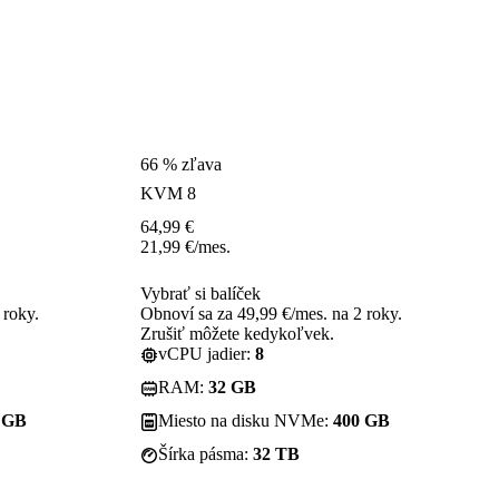
66 % zľava
KVM 8
64,99
€
21,99
€
/mes.
Vybrať si balíček
 roky.
Obnoví sa za 49,99 €/mes. na 2 roky.
Zrušiť môžete kedykoľvek.
vCPU jadier:
8
RAM:
32 GB
 GB
Miesto na disku NVMe:
400 GB
Šírka pásma:
32 TB