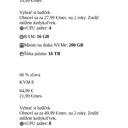
10,99
€
/mes.
Vybrať si balíček
Obnoví sa za 27,99 €/mes. na 2 roky. Zrušiť
môžete kedykoľvek.
vCPU jadier:
4
RAM:
16 GB
Miesto na disku NVMe:
200 GB
Šírka pásma:
16 TB
66 % zľava
KVM 8
64,99
€
21,99
€
/mes.
Vybrať si balíček
Obnoví sa za 49,99 €/mes. na 2 roky. Zrušiť
môžete kedykoľvek.
vCPU jadier:
8