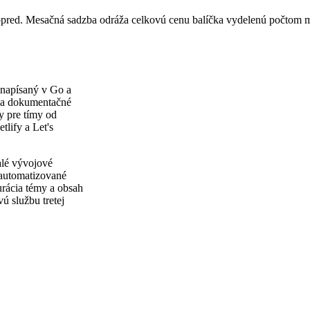
vopred. Mesačná sadzba odráža celkovú cenu balíčka vydelenú počtom 
 napísaný v Go a
ňa dokumentačné
y pre tímy od
lify a Let's
alé vývojové
 automatizované
gurácia témy a obsah
ú službu tretej