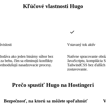
Kľúčové vlastnosti Hugo
vislosti
Vstavaný tok aktív
dodáva ako jeden binárny súbor bez
Natívne spracovanie obrá
í za behu, čím sa eliminujú konflikty
JavaScriptu, kompilácia S
zjednodušujú nasadzovacie procesy.
TailwindCSS bez ďalších 
zostavovanie.
Prečo spustiť Hugo na Hostingeri
Bezpečnosť, na ktorú sa môžete spoľahnúť
V