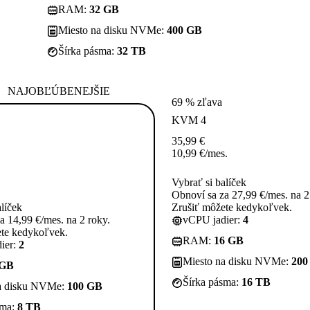
RAM:
32 GB
Miesto na disku NVMe:
400 GB
Šírka pásma:
32 TB
NAJOBĽÚBENEJŠIE
69 % zľava
KVM 4
35,99
€
10,99
€
/mes.
Vybrať si balíček
Obnoví sa za 27,99 €/mes. na 2
alíček
Zrušiť môžete kedykoľvek.
a 14,99 €/mes. na 2 roky.
vCPU jadier:
4
ete kedykoľvek.
RAM:
16 GB
ier:
2
Miesto na disku NVMe:
200
 GB
Šírka pásma:
16 TB
a disku NVMe:
100 GB
sma:
8 TB