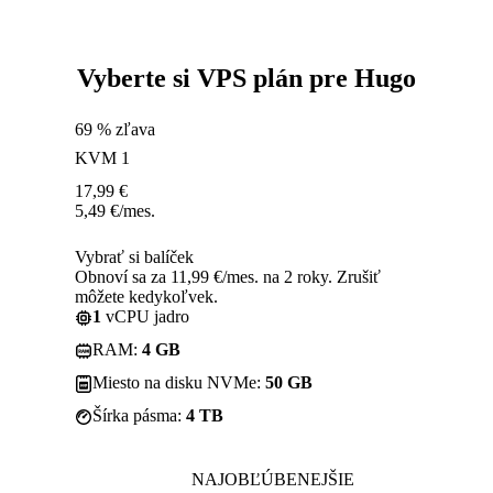
Vyberte si VPS plán pre Hugo
69 % zľava
KVM 1
17,99
€
5,49
€
/mes.
Vybrať si balíček
Obnoví sa za 11,99 €/mes. na 2 roky. Zrušiť
môžete kedykoľvek.
1
vCPU jadro
RAM:
4 GB
Miesto na disku NVMe:
50 GB
Šírka pásma:
4 TB
NAJOBĽÚBENEJŠIE