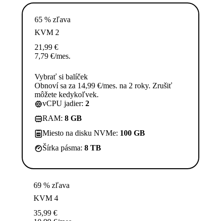
65 % zľava
KVM 2
21,99
€
7,79
€
/mes.
Vybrať si balíček
Obnoví sa za 14,99 €/mes. na 2 roky. Zrušiť
môžete kedykoľvek.
vCPU jadier:
2
RAM:
8 GB
Miesto na disku NVMe:
100 GB
Šírka pásma:
8 TB
69 % zľava
KVM 4
35,99
€