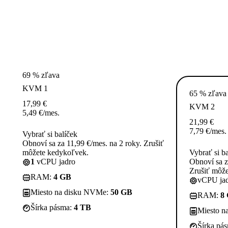
69 % zľava
KVM 1
65 % zľava
17,99
€
KVM 2
5,49
€
/mes.
21,99
€
7,79
€
/mes.
Vybrať si balíček
Obnoví sa za 11,99 €/mes. na 2 roky. Zrušiť
môžete kedykoľvek.
Vybrať si b
1
vCPU jadro
Obnoví sa z
Zrušiť môž
RAM:
4 GB
vCPU jad
Miesto na disku NVMe:
50 GB
RAM:
8
Šírka pásma:
4 TB
Miesto n
Šírka pá