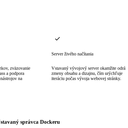
Server živého načítania
zkov, zväzovanie
Vstavaný vývojový server okamžite odráž
ass a podpora
zmeny obsahu a dizajnu, čím urýchľuje
nástrojov na
iteráciu počas vývoja webovej stránky.
stavaný správca Dockeru