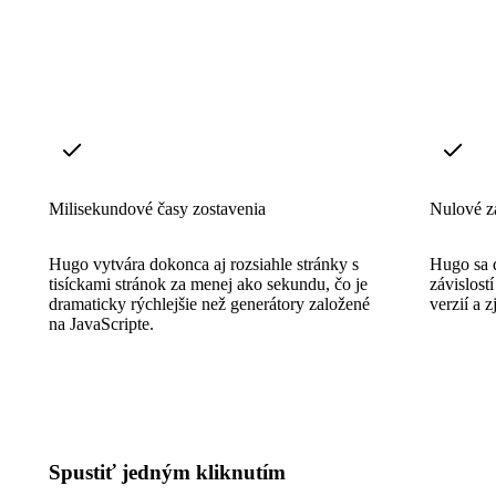
Milisekundové časy zostavenia
Nulové zá
Hugo vytvára dokonca aj rozsiahle stránky s
Hugo sa 
tisíckami stránok za menej ako sekundu, čo je
závislost
dramaticky rýchlejšie než generátory založené
verzií a 
na JavaScripte.
Spustiť jedným kliknutím