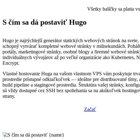
Všetky balíčky sa platia 
S čím sa dá postaviť Hugo
Hugo je najrýchlejší generátor statických webových stránok na svete,
schopný vytvárať kompletné webové stránky v milisekundách. Pohá
portály, marketingové stránky, osobné blogy a firemné webové stránk
individuálnych vývojárov až po veľké organizácie ako Kubernetes, Net
Encrypt.
Vlastné hostovanie Huga na vašom vlastnom VPS vám poskytuje trv
prostredie prístupné odkiaľkoľvek — ideálne pre distribuované tímy,
build pipeline a stagingové prostredia. Štruktúra vašej stránky, konfi
sú vždy dostupné cez SSH bez spoliehania sa na akúkoľvek hostingov
strany.
Začať