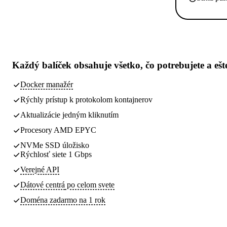
Každý balíček obsahuje
všetko, čo potrebujete
a ešt
Docker manažér
Rýchly prístup k protokolom kontajnerov
Aktualizácie jedným kliknutím
Procesory AMD EPYC
NVMe SSD úložisko
Rýchlosť siete 1 Gbps
Verejné API
Dátové centrá
po celom svete
Doména zadarmo na 1 rok