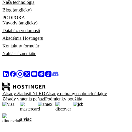
Naša technológia
Blog (anglicky)
PODPORA
Návody (anglicky)
Databáza vedomostí
Akadémia Hostingeru
Kontaktný formulár
Nahlásiť zneužitie
Zásady žiadostí NPRD
Zásady ochrany osobních údajov
Zásady vrátenia peňazí
Podmienky použitia
a viac