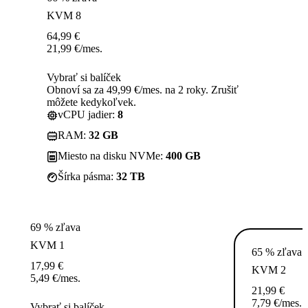
KVM 8
64,99
€
21,99
€
/mes.
Vybrať si balíček
Obnoví sa za 49,99 €/mes. na 2 roky. Zrušiť
môžete kedykoľvek.
vCPU jadier:
8
RAM:
32 GB
Miesto na disku NVMe:
400 GB
Šírka pásma:
32 TB
69 % zľava
KVM 1
65 % zľava
17,99
€
KVM 2
5,49
€
/mes.
21,99
€
7,79
€
/mes.
Vybrať si balíček