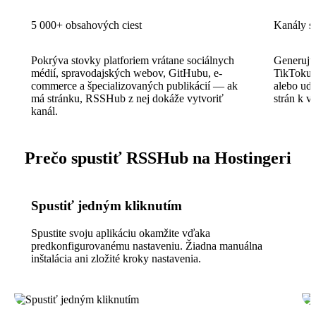
5 000+ obsahových ciest
Kanály s
Pokrýva stovky platforiem vrátane sociálnych
Generujte
médií, spravodajských webov, GitHubu, e-
TikToku 
commerce a špecializovaných publikácií — ak
alebo ude
má stránku, RSSHub z nej dokáže vytvoriť
strán k v
kanál.
Prečo spustiť RSSHub na Hostingeri
Spustiť jedným kliknutím
Spustite svoju aplikáciu okamžite vďaka
predkonfigurovanému nastaveniu. Žiadna manuálna
inštalácia ani zložité kroky nastavenia.