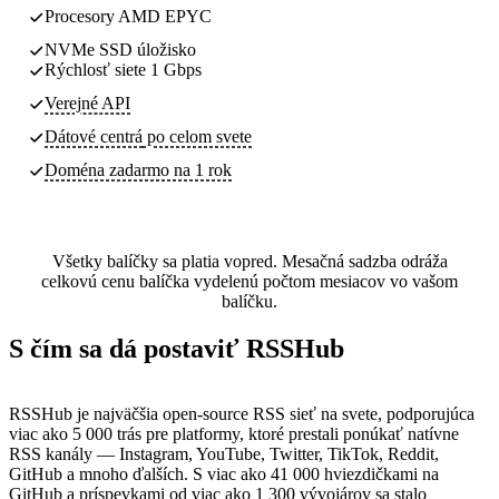
Procesory AMD EPYC
NVMe SSD úložisko
Rýchlosť siete 1 Gbps
Verejné API
Dátové centrá
po celom svete
Doména zadarmo na 1 rok
Všetky balíčky sa platia vopred. Mesačná sadzba odráža
celkovú cenu balíčka vydelenú počtom mesiacov vo vašom
balíčku.
S čím sa dá postaviť RSSHub
RSSHub je najväčšia open-source RSS sieť na svete, podporujúca
viac ako 5 000 trás pre platformy, ktoré prestali ponúkať natívne
RSS kanály — Instagram, YouTube, Twitter, TikTok, Reddit,
GitHub a mnoho ďalších. S viac ako 41 000 hviezdičkami na
GitHub a príspevkami od viac ako 1 300 vývojárov sa stalo