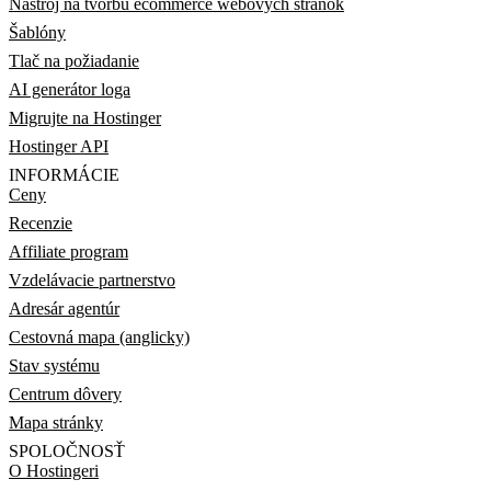
Nástroj na tvorbu ecommerce webových stránok
Šablóny
Tlač na požiadanie
AI generátor loga
Migrujte na Hostinger
Hostinger API
INFORMÁCIE
Ceny
Recenzie
Affiliate program
Vzdelávacie partnerstvo
Adresár agentúr
Cestovná mapa (anglicky)
Stav systému
Centrum dôvery
Mapa stránky
SPOLOČNOSŤ
O Hostingeri