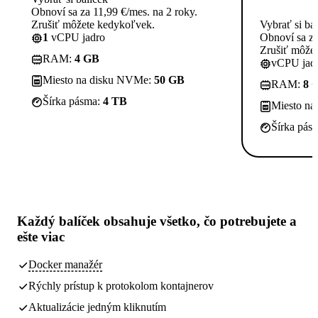
Obnoví sa za 11,99 €/mes. na 2 roky.
Zrušiť môžete kedykoľvek.
Vybrať si ba
1
vCPU jadro
Obnoví sa za
Zrušiť môže
RAM:
4 GB
vCPU jadi
Miesto na disku NVMe:
50 GB
RAM:
8 
Šírka pásma:
4 TB
Miesto n
Šírka pás
Každý balíček obsahuje
všetko, čo potrebujete
a
ešte viac
Docker manažér
Rýchly prístup k protokolom kontajnerov
Aktualizácie jedným kliknutím