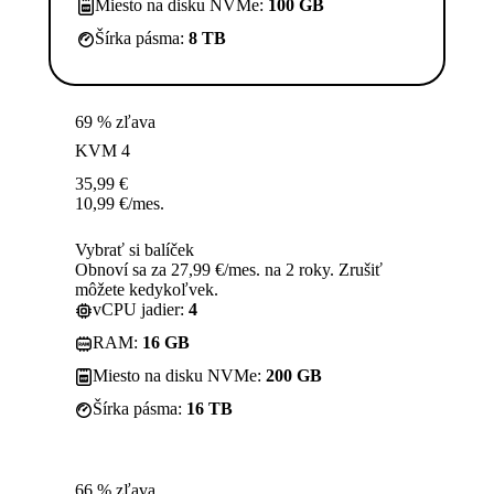
Miesto na disku NVMe:
100 GB
Šírka pásma:
8 TB
69 % zľava
KVM 4
35,99
€
10,99
€
/mes.
Vybrať si balíček
Obnoví sa za 27,99 €/mes. na 2 roky. Zrušiť
môžete kedykoľvek.
vCPU jadier:
4
RAM:
16 GB
Miesto na disku NVMe:
200 GB
Šírka pásma:
16 TB
66 % zľava