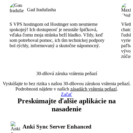
Gad Iradufasha
S VPS hostingom od Hostinger som nesmierne
Všetko
spokojný! Ich dostupnosť je neustále špičková,
chatov
vďaka čomu moja stránka beží hladko. Vždy, keď
ľudsk
som potreboval pomoc, ich tím technickej podpory
vyrieš
bol rýchly, informovaný a skutočne nápomocný.
paľba
vývoj
zúčas
30-dňová záruka vrátenia peňazí
Vyskúšajte to bez rizika s našou 30-dňovou zárukou vrátenia peňazí.
Podrobnosti nájdete v našich
zásadách vrátenia peňazí
.
Začať
Preskúmajte ďalšie aplikácie na
nasadenie
Anki Sync Server Enhanced