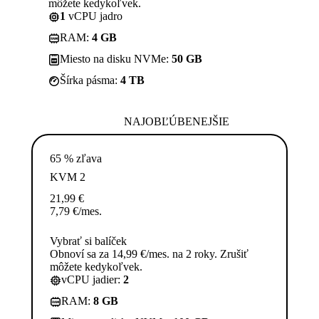
môžete kedykoľvek.
1
vCPU jadro
RAM:
4 GB
Miesto na disku NVMe:
50 GB
Šírka pásma:
4 TB
NAJOBĽÚBENEJŠIE
65 % zľava
KVM 2
21,99
€
7,79
€
/mes.
Vybrať si balíček
Obnoví sa za 14,99 €/mes. na 2 roky. Zrušiť
môžete kedykoľvek.
vCPU jadier:
2
RAM:
8 GB