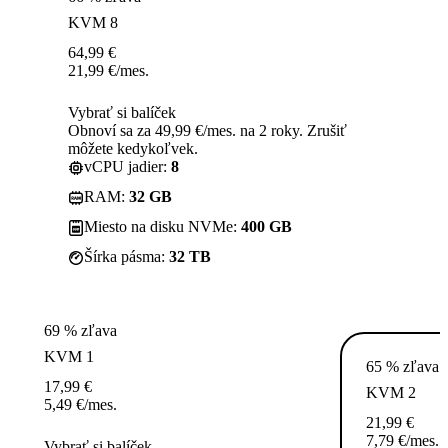
KVM 8
64,99
€
21,99
€
/mes.
Vybrať si balíček
Obnoví sa za 49,99 €/mes. na 2 roky. Zrušiť
môžete kedykoľvek.
vCPU jadier:
8
RAM:
32 GB
Miesto na disku NVMe:
400 GB
Šírka pásma:
32 TB
69 % zľava
KVM 1
65 % zľava
17,99
€
KVM 2
5,49
€
/mes.
21,99
€
7,79
€
/mes.
Vybrať si balíček