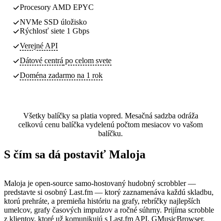
Procesory AMD EPYC
NVMe SSD úložisko
Rýchlosť siete 1 Gbps
Verejné API
Dátové centrá
po celom svete
Doména zadarmo na 1 rok
Všetky balíčky sa platia vopred. Mesačná sadzba odráža
celkovú cenu balíčka vydelenú počtom mesiacov vo vašom
balíčku.
S čím sa dá postaviť Maloja
Maloja je open-source samo-hostovaný hudobný scrobbler —
predstavte si osobný Last.fm — ktorý zaznamenáva každú skladbu,
ktorú prehráte, a premieňa históriu na grafy, rebríčky najlepších
umelcov, grafy časových impulzov a ročné súhrny. Prijíma scrobble
z klientov, ktoré už komunikujú s Last.fm API, GMusicBrowser,