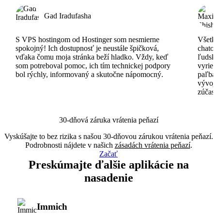
Gad Iradufasha
S VPS hostingom od Hostinger som nesmierne
Všetko
spokojný! Ich dostupnosť je neustále špičková,
chatov
vďaka čomu moja stránka beží hladko. Vždy, keď
ľudsk
som potreboval pomoc, ich tím technickej podpory
vyrieš
bol rýchly, informovaný a skutočne nápomocný.
paľba
vývoj
zúčas
30-dňová záruka vrátenia peňazí
Vyskúšajte to bez rizika s našou 30-dňovou zárukou vrátenia peňazí.
Podrobnosti nájdete v našich
zásadách vrátenia peňazí
.
Začať
Preskúmajte ďalšie aplikácie na
nasadenie
Immich