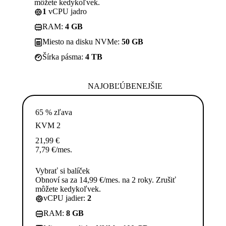
môžete kedykoľvek.
1
vCPU jadro
RAM:
4 GB
Miesto na disku NVMe:
50 GB
Šírka pásma:
4 TB
NAJOBĽÚBENEJŠIE
65 % zľava
KVM 2
21,99
€
7,79
€
/mes.
Vybrať si balíček
Obnoví sa za 14,99 €/mes. na 2 roky. Zrušiť
môžete kedykoľvek.
vCPU jadier:
2
RAM:
8 GB