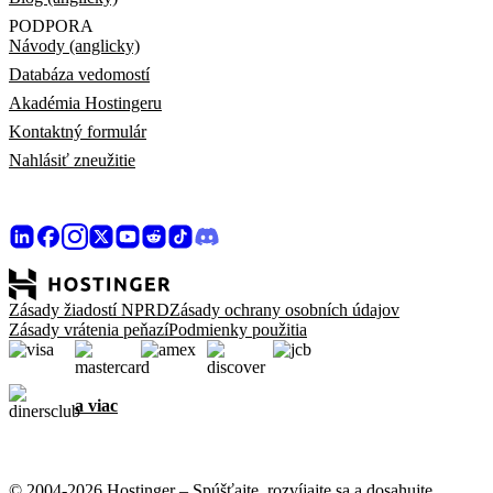
PODPORA
Návody (anglicky)
Databáza vedomostí
Akadémia Hostingeru
Kontaktný formulár
Nahlásiť zneužitie
Zásady žiadostí NPRD
Zásady ochrany osobních údajov
Zásady vrátenia peňazí
Podmienky použitia
a viac
© 2004-2026 Hostinger – Spúšťajte, rozvíjajte sa a dosahujte