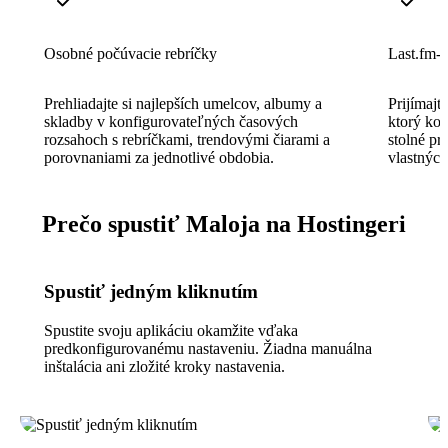
Osobné počúvacie rebríčky
Last.fm-
Prehliadajte si najlepších umelcov, albumy a
Prijímajt
skladby v konfigurovateľných časových
ktorý kom
rozsahoch s rebríčkami, trendovými čiarami a
stolné pr
porovnaniami za jednotlivé obdobia.
vlastných
Prečo spustiť Maloja na Hostingeri
Spustiť jedným kliknutím
Spustite svoju aplikáciu okamžite vďaka
predkonfigurovanému nastaveniu. Žiadna manuálna
inštalácia ani zložité kroky nastavenia.