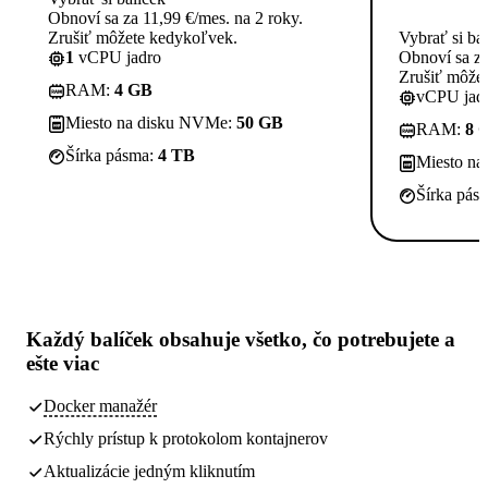
Obnoví sa za 11,99 €/mes. na 2 roky.
Zrušiť môžete kedykoľvek.
Vybrať si ba
1
vCPU jadro
Obnoví sa za
Zrušiť môže
RAM:
4 GB
vCPU jadi
Miesto na disku NVMe:
50 GB
RAM:
8 
Šírka pásma:
4 TB
Miesto n
Šírka pás
Každý balíček obsahuje
všetko, čo potrebujete
a
ešte viac
Docker manažér
Rýchly prístup k protokolom kontajnerov
Aktualizácie jedným kliknutím