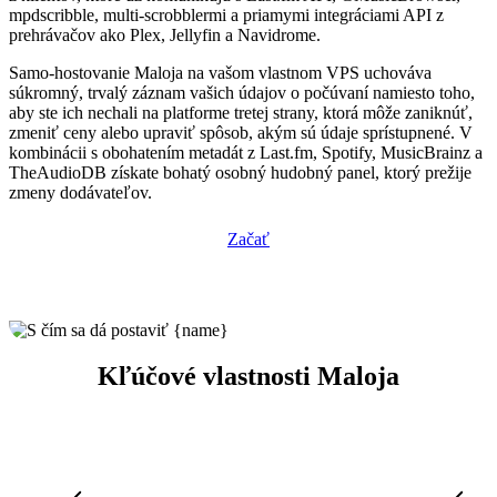
mpdscribble, multi-scrobblermi a priamymi integráciami API z
prehrávačov ako Plex, Jellyfin a Navidrome.
Samo-hostovanie Maloja na vašom vlastnom VPS uchováva
súkromný, trvalý záznam vašich údajov o počúvaní namiesto toho,
aby ste ich nechali na platforme tretej strany, ktorá môže zaniknúť,
zmeniť ceny alebo upraviť spôsob, akým sú údaje sprístupnené. V
kombinácii s obohatením metadát z Last.fm, Spotify, MusicBrainz a
TheAudioDB získate bohatý osobný hudobný panel, ktorý prežije
zmeny dodávateľov.
Začať
Kľúčové vlastnosti Maloja