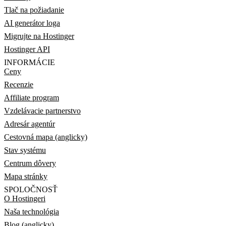
Tlač na požiadanie
AI generátor loga
Migrujte na Hostinger
Hostinger API
INFORMÁCIE
Ceny
Recenzie
Affiliate program
Vzdelávacie partnerstvo
Adresár agentúr
Cestovná mapa (anglicky)
Stav systému
Centrum dôvery
Mapa stránky
SPOLOČNOSŤ
O Hostingeri
Naša technológia
Blog (anglicky)