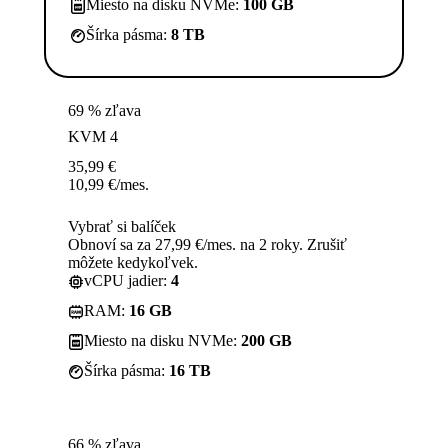
Miesto na disku NVMe:
100 GB
Šírka pásma:
8 TB
69 % zľava
KVM 4
35,99
€
10,99
€
/mes.
Vybrať si balíček
Obnoví sa za 27,99 €/mes. na 2 roky. Zrušiť
môžete kedykoľvek.
vCPU jadier:
4
RAM:
16 GB
Miesto na disku NVMe:
200 GB
Šírka pásma:
16 TB
66 % zľava