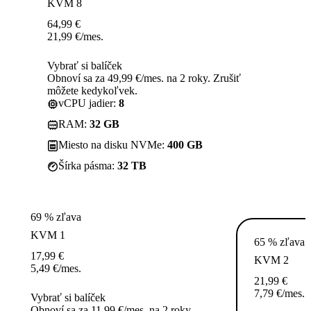
KVM 8
64,99
€
21,99
€
/mes.
Vybrať si balíček
Obnoví sa za 49,99 €/mes. na 2 roky. Zrušiť
môžete kedykoľvek.
vCPU jadier:
8
RAM:
32 GB
Miesto na disku NVMe:
400 GB
Šírka pásma:
32 TB
69 % zľava
KVM 1
65 % zľava
17,99
€
KVM 2
5,49
€
/mes.
21,99
€
7,79
€
/mes.
Vybrať si balíček
Obnoví sa za 11,99 €/mes. na 2 roky.