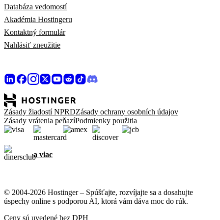
Databáza vedomostí
Akadémia Hostingeru
Kontaktný formulár
Nahlásiť zneužitie
Zásady žiadostí NPRD
Zásady ochrany osobních údajov
Zásady vrátenia peňazí
Podmienky použitia
a viac
© 2004-2026 Hostinger – Spúšťajte, rozvíjajte sa a dosahujte
úspechy online s podporou AI, ktorá vám dáva moc do rúk.
Ceny sú uvedené bez DPH