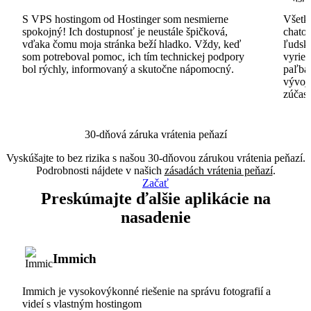
S VPS hostingom od Hostinger som nesmierne
Všetko
spokojný! Ich dostupnosť je neustále špičková,
chatov
vďaka čomu moja stránka beží hladko. Vždy, keď
ľudsk
som potreboval pomoc, ich tím technickej podpory
vyrieš
bol rýchly, informovaný a skutočne nápomocný.
paľba
vývoj
zúčas
30-dňová záruka vrátenia peňazí
Vyskúšajte to bez rizika s našou 30-dňovou zárukou vrátenia peňazí.
Podrobnosti nájdete v našich
zásadách vrátenia peňazí
.
Začať
Preskúmajte ďalšie aplikácie na
nasadenie
Immich
Immich je vysokovýkonné riešenie na správu fotografií a
videí s vlastným hostingom