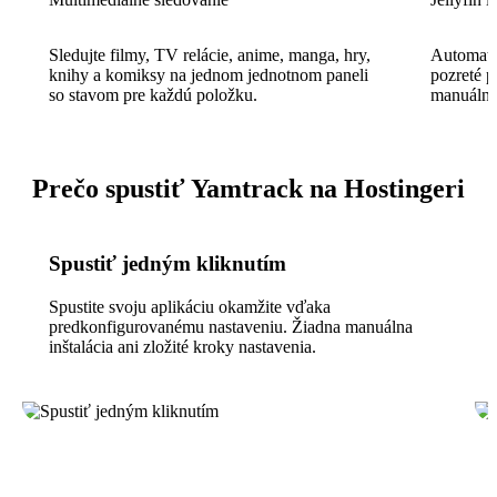
Sledujte filmy, TV relácie, anime, manga, hry,
Automati
knihy a komiksy na jednom jednotnom paneli
pozreté p
so stavom pre každú položku.
manuálne
Prečo spustiť Yamtrack na Hostingeri
Spustiť jedným kliknutím
Spustite svoju aplikáciu okamžite vďaka
predkonfigurovanému nastaveniu. Žiadna manuálna
inštalácia ani zložité kroky nastavenia.