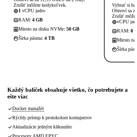
Zrušiť môžete kedykoľvek.
Vybrať si ba
1
vCPU jadro
Obnoví sa za
Zrušiť môže
RAM:
4 GB
vCPU jadi
Miesto na disku NVMe:
50 GB
RAM:
8 
Šírka pásma:
4 TB
Miesto n
Šírka pás
Každý balíček obsahuje
všetko, čo potrebujete
a
ešte viac
Docker manažér
Rýchly prístup k protokolom kontajnerov
Aktualizácie jedným kliknutím
Procesory AMD EPYC