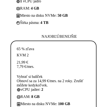
1
vCPU jadro
RAM:
4 GB
Miesto na disku NVMe:
50 GB
Šírka pásma:
4 TB
NAJOBĽÚBENEJŠIE
65 % zľava
KVM 2
21,99
€
7,79
€
/mes.
Vybrať si balíček
Obnoví sa za 14,99 €/mes. na 2 roky. Zrušiť
môžete kedykoľvek.
vCPU jadier:
2
RAM:
8 GB
Miesto na disku NVMe:
100 GB