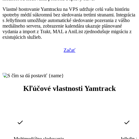
Vlastné hostovanie Yamtracku na VPS udržuje celú vašu históriu
spotreby médií súkromnú bez sledovania tretími stranami. Integrácia
s Jellyfinom umožňuje automatické sledovanie pozerania z vášho
mediálneho servera, zobrazenie kalendára ukazuje plánované
vydania a import z Trakt, MAL a AniList zjednodušuje migráciu z
existujúcich služieb.
Začať
Kľúčové vlastnosti Yamtrack
Multimediálne sledovanie
Jellyfin i