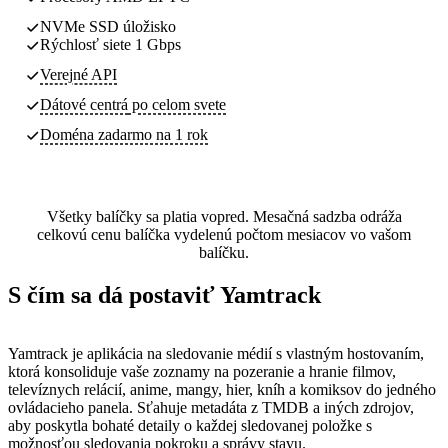
NVMe SSD úložisko
Rýchlosť siete 1 Gbps
Verejné API
Dátové centrá
po celom svete
Doména zadarmo na 1 rok
Všetky balíčky sa platia vopred. Mesačná sadzba odráža
celkovú cenu balíčka vydelenú počtom mesiacov vo vašom
balíčku.
S čím sa dá postaviť Yamtrack
Yamtrack je aplikácia na sledovanie médií s vlastným hostovaním,
ktorá konsoliduje vaše zoznamy na pozeranie a hranie filmov,
televíznych relácií, anime, mangy, hier, kníh a komiksov do jedného
ovládacieho panela. Sťahuje metadáta z TMDB a iných zdrojov,
aby poskytla bohaté detaily o každej sledovanej položke s
možnosťou sledovania pokroku a správy stavu.