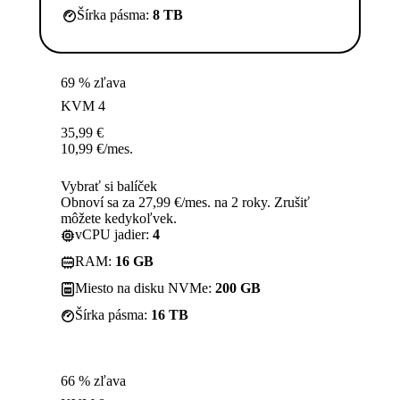
Šírka pásma:
8 TB
69 % zľava
KVM 4
35,99
€
10,99
€
/mes.
Vybrať si balíček
Obnoví sa za 27,99 €/mes. na 2 roky. Zrušiť
môžete kedykoľvek.
vCPU jadier:
4
RAM:
16 GB
Miesto na disku NVMe:
200 GB
Šírka pásma:
16 TB
66 % zľava