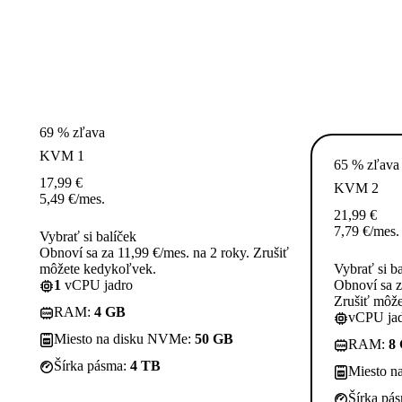
69 % zľava
KVM 1
65 % zľava
17,99
€
KVM 2
5,49
€
/mes.
21,99
€
7,79
€
/mes.
Vybrať si balíček
Obnoví sa za 11,99 €/mes. na 2 roky. Zrušiť
môžete kedykoľvek.
Vybrať si b
1
vCPU jadro
Obnoví sa z
Zrušiť môž
RAM:
4 GB
vCPU jad
Miesto na disku NVMe:
50 GB
RAM:
8
Šírka pásma:
4 TB
Miesto n
Šírka pá