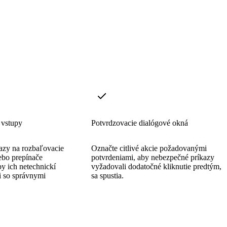
 vstupy
Potvrdzovacie dialógové okná
azy na rozbaľovacie
Označte citlivé akcie požadovanými
ebo prepínače
potvrdeniami, aby nebezpečné príkazy
by ich netechnickí
vyžadovali dodatočné kliknutie predtým, 
i so správnymi
sa spustia.