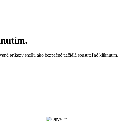
knutím.
né príkazy shellu ako bezpečné tlačidlá spustiteľné kliknutím.