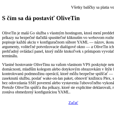
Všetky balíčky sa platia 
S čím sa dá postaviť OliveTin
OliveTin je malá Go služba s vlastným hostingom, ktorá mení preddef
príkazy na bezpečné tlačidlá spustiteľné kliknutím vo webovom rozhr
popisuje každú akciu v konfiguračnom súbore YAML — názov, ikona, 
argumenty, voliteľné potvrdzovacie dialógové okno — a OliveTin ich
prehľadný ovládací panel, ktorý môže ktokoľvek s prístupom vyvola
terminálu.
Vlastné hostovanie OliveTinu na vašom vlastnom VPS poskytuje ne
domácnosti, mladším kolegom alebo dotykovým obrazovkám v štýle 
kontrolovanú podmnožinu operácií, ktoré môžu bezpečne spúšťať — 
zaseknutú službu, poslať wake-on-lan paket, obnoviť knižnicu Plex, 
bez odovzdania SSH poverení alebo vystavenia ľubovoľného vykoná
Pretože OliveTin spúšťa iba príkazy, ktoré ste explicitne deklarovali,
zostáva obmedzený konfiguráciou YAML.
Začať