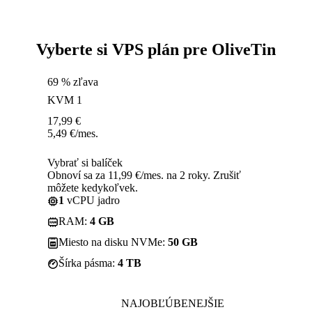
Vyberte si VPS plán pre OliveTin
69 % zľava
KVM 1
17,99
€
5,49
€
/mes.
Vybrať si balíček
Obnoví sa za 11,99 €/mes. na 2 roky. Zrušiť
môžete kedykoľvek.
1
vCPU jadro
RAM:
4 GB
Miesto na disku NVMe:
50 GB
Šírka pásma:
4 TB
NAJOBĽÚBENEJŠIE