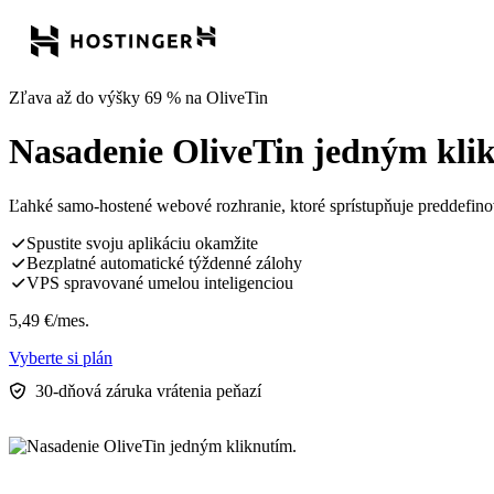
Zľava až do výšky 69 % na OliveTin
Nasadenie OliveTin jedným kli
Ľahké samo-hostené webové rozhranie, ktoré sprístupňuje preddefinova
Spustite svoju aplikáciu okamžite
Bezplatné automatické týždenné zálohy
VPS spravované umelou inteligenciou
5,49
€
/mes.
Vyberte si plán
30-dňová záruka vrátenia peňazí