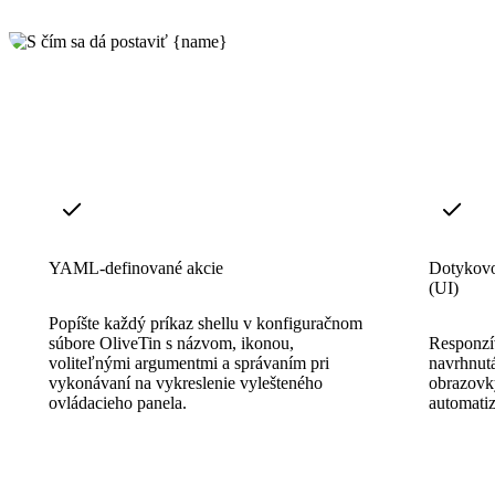
YAML-definované akcie
Dotykovo 
(UI)
Popíšte každý príkaz shellu v konfiguračnom
súbore OliveTin s názvom, ikonou,
Responzí
voliteľnými argumentmi a správaním pri
navrhnutá
vykonávaní na vykreslenie vylešteného
obrazovk
ovládacieho panela.
automatiz