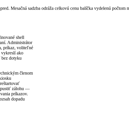
vopred. Mesačná sadzba odráža celkovú cenu balíčka vydelenú počtom 
inované shell
aní. Administrátor
príkaz, voliteľné
 vykreslí ako
ť bez dotyku
technickým členom
kiosku
reštartovať
spustiť zálohu —
vania príkazov.
 rozsah dopadu