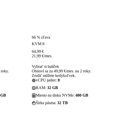
66 % zľava
KVM 8
64,99
€
21,99
€
/mes.
Vybrať si balíček
 roky.
Obnoví sa za 49,99 €/mes. na 2 roky.
Zrušiť môžete kedykoľvek.
vCPU jadier:
8
RAM:
32 GB
 GB
Miesto na disku NVMe:
400 GB
Šírka pásma:
32 TB