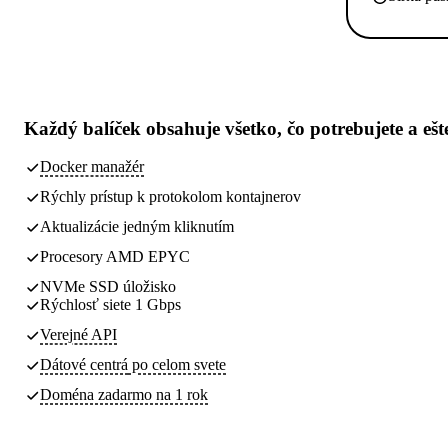
Každý balíček obsahuje
všetko, čo potrebujete
a ešt
Docker manažér
Rýchly prístup k protokolom kontajnerov
Aktualizácie jedným kliknutím
Procesory AMD EPYC
NVMe SSD úložisko
Rýchlosť siete 1 Gbps
Verejné API
Dátové centrá
po celom svete
Doména zadarmo na 1 rok