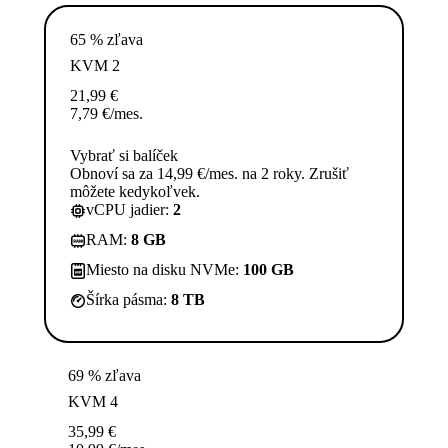
65 % zľava
KVM 2
21,99
€
7,79
€
/mes.
Vybrať si balíček
Obnoví sa za 14,99 €/mes. na 2 roky. Zrušiť
môžete kedykoľvek.
vCPU jadier:
2
RAM:
8 GB
Miesto na disku NVMe:
100 GB
Šírka pásma:
8 TB
69 % zľava
KVM 4
35,99
€