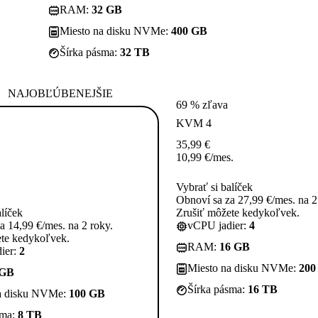
RAM:
32 GB
Miesto na disku NVMe:
400 GB
Šírka pásma:
32 TB
NAJOBĽÚBENEJŠIE
69 % zľava
KVM 4
35,99
€
10,99
€
/mes.
Vybrať si balíček
Obnoví sa za 27,99 €/mes. na 2
alíček
Zrušiť môžete kedykoľvek.
a 14,99 €/mes. na 2 roky.
vCPU jadier:
4
ete kedykoľvek.
RAM:
16 GB
ier:
2
Miesto na disku NVMe:
200
 GB
Šírka pásma:
16 TB
a disku NVMe:
100 GB
sma:
8 TB