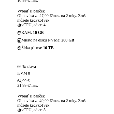
10,99
€
/mes.
Vybrať si balíček
Obnoví sa za 27,99 €/mes. na 2 roky. Zrušiť
môžete kedykoľvek.
vCPU jadier:
4
RAM:
16 GB
Miesto na disku NVMe:
200 GB
Šírka pásma:
16 TB
66 % zľava
KVM 8
64,99
€
21,99
€
/mes.
Vybrať si balíček
Obnoví sa za 49,99 €/mes. na 2 roky. Zrušiť
môžete kedykoľvek.
vCPU jadier:
8