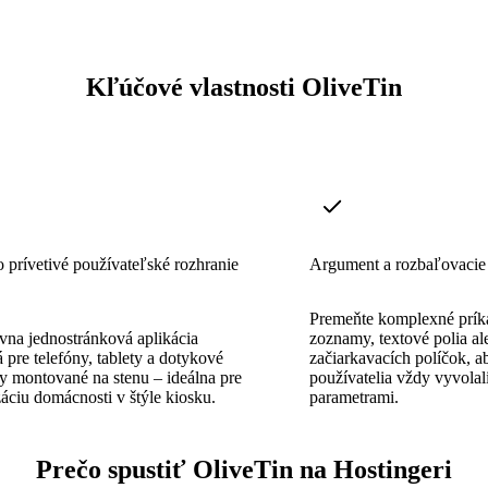
Kľúčové vlastnosti OliveTin
prívetivé používateľské rozhranie
Argument a rozbaľovacie
Premeňte komplexné prík
vna jednostránková aplikácia
zoznamy, textové polia al
 pre telefóny, tablety a dotykové
začiarkavacích políčok, a
y montované na stenu – ideálna pre
používatelia vždy vyvolal
áciu domácnosti v štýle kiosku.
parametrami.
Prečo spustiť OliveTin na Hostingeri