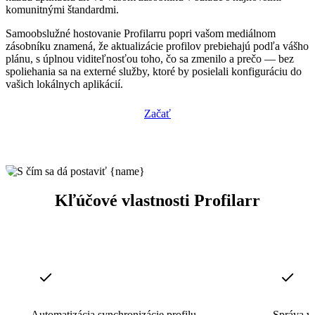
komunitnými štandardmi.
Samoobslužné hostovanie Profilarru popri vašom mediálnom
zásobníku znamená, že aktualizácie profilov prebiehajú podľa vášho
plánu, s úplnou viditeľnosťou toho, čo sa zmenilo a prečo — bez
spoliehania sa na externé služby, ktoré by posielali konfiguráciu do
vašich lokálnych aplikácií.
Začať
Kľúčové vlastnosti Profilarr
Automatizácia synchronizácie profilu
Správa v