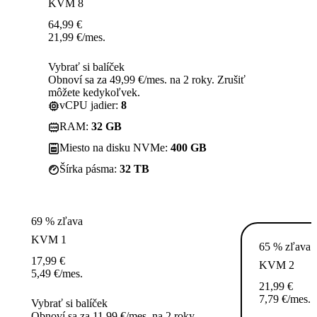
KVM 8
64,99
€
21,99
€
/mes.
Vybrať si balíček
Obnoví sa za 49,99 €/mes. na 2 roky. Zrušiť
môžete kedykoľvek.
vCPU jadier:
8
RAM:
32 GB
Miesto na disku NVMe:
400 GB
Šírka pásma:
32 TB
69 % zľava
KVM 1
65 % zľava
17,99
€
KVM 2
5,49
€
/mes.
21,99
€
7,79
€
/mes.
Vybrať si balíček
Obnoví sa za 11,99 €/mes. na 2 roky.