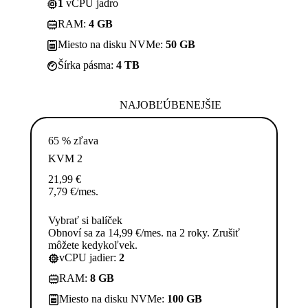
1
vCPU jadro
RAM:
4 GB
Miesto na disku NVMe:
50 GB
Šírka pásma:
4 TB
NAJOBĽÚBENEJŠIE
65 % zľava
KVM 2
21,99
€
7,79
€
/mes.
Vybrať si balíček
Obnoví sa za 14,99 €/mes. na 2 roky. Zrušiť
môžete kedykoľvek.
vCPU jadier:
2
RAM:
8 GB
Miesto na disku NVMe:
100 GB