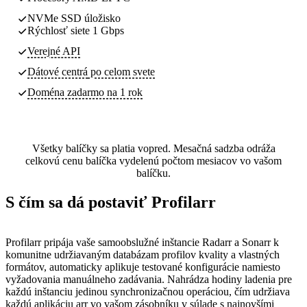
NVMe SSD úložisko
Rýchlosť siete 1 Gbps
Verejné API
Dátové centrá
po celom svete
Doména zadarmo na 1 rok
Všetky balíčky sa platia vopred. Mesačná sadzba odráža
celkovú cenu balíčka vydelenú počtom mesiacov vo vašom
balíčku.
S čím sa dá postaviť Profilarr
Profilarr pripája vaše samoobslužné inštancie Radarr a Sonarr k
komunitne udržiavaným databázam profilov kvality a vlastných
formátov, automaticky aplikuje testované konfigurácie namiesto
vyžadovania manuálneho zadávania. Nahrádza hodiny ladenia pre
každú inštanciu jedinou synchronizačnou operáciou, čím udržiava
každú aplikáciu arr vo vašom zásobníku v súlade s najnovšími