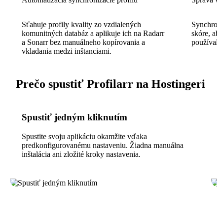
Sťahuje profily kvality zo vzdialených
Synchroni
komunitných databáz a aplikuje ich na Radarr
skóre, ab
a Sonarr bez manuálneho kopírovania a
používala
vkladania medzi inštanciami.
Prečo spustiť Profilarr na Hostingeri
Spustiť jedným kliknutím
Spustite svoju aplikáciu okamžite vďaka
predkonfigurovanému nastaveniu. Žiadna manuálna
inštalácia ani zložité kroky nastavenia.