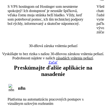
S VPS hostingom od Hostinger som nesmierne
Všetko
spokojný! Ich dostupnosť je neustále špičková,
chatov
vďaka čomu moja stránka beží hladko. Vždy, keď
ľudsk
som potreboval pomoc, ich tím technickej podpory
vyrieš
bol rýchly, informovaný a skutočne nápomocný.
paľba
vývoj
zúčas
30-dňová záruka vrátenia peňazí
Vyskúšajte to bez rizika s našou 30-dňovou zárukou vrátenia peňazí.
Podrobnosti nájdete v našich
zásadách vrátenia peňazí
.
Začať
Preskúmajte ďalšie aplikácie na
nasadenie
n8n
Platforma na automatizáciu pracovných postupov s
vizuálnym uzlovým rozhraním