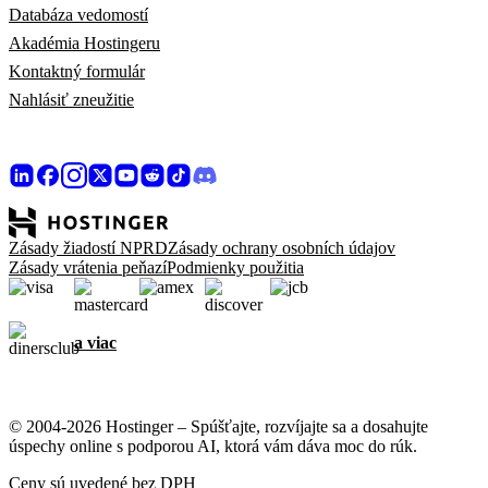
Databáza vedomostí
Akadémia Hostingeru
Kontaktný formulár
Nahlásiť zneužitie
Zásady žiadostí NPRD
Zásady ochrany osobních údajov
Zásady vrátenia peňazí
Podmienky použitia
a viac
© 2004-2026 Hostinger – Spúšťajte, rozvíjajte sa a dosahujte
úspechy online s podporou AI, ktorá vám dáva moc do rúk.
Ceny sú uvedené bez DPH