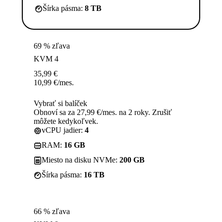
Šírka pásma:
8 TB
69 % zľava
KVM 4
35,99
€
10,99
€
/mes.
Vybrať si balíček
Obnoví sa za 27,99 €/mes. na 2 roky. Zrušiť
môžete kedykoľvek.
vCPU jadier:
4
RAM:
16 GB
Miesto na disku NVMe:
200 GB
Šírka pásma:
16 TB
66 % zľava