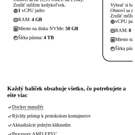
Zrušiť môžete kedykoľvek.
Vybrať si ba
1
vCPU jadro
Obnoví sa za
Zrušiť môže
RAM:
4 GB
vCPU jadi
Miesto na disku NVMe:
50 GB
RAM:
8 
Šírka pásma:
4 TB
Miesto n
Šírka pás
Každý balíček obsahuje
všetko, čo potrebujete
a
ešte viac
Docker manažér
Rýchly prístup k protokolom kontajnerov
Aktualizácie jedným kliknutím
Procesory AMD EPYC