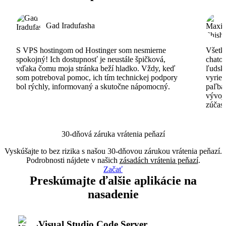
Gad Iradufasha
S VPS hostingom od Hostinger som nesmierne
Všetko
spokojný! Ich dostupnosť je neustále špičková,
chatov
vďaka čomu moja stránka beží hladko. Vždy, keď
ľudsk
som potreboval pomoc, ich tím technickej podpory
vyrieš
bol rýchly, informovaný a skutočne nápomocný.
paľba
vývoj
zúčas
30-dňová záruka vrátenia peňazí
Vyskúšajte to bez rizika s našou 30-dňovou zárukou vrátenia peňazí.
Podrobnosti nájdete v našich
zásadách vrátenia peňazí
.
Začať
Preskúmajte ďalšie aplikácie na
nasadenie
Visual Studio Code Server