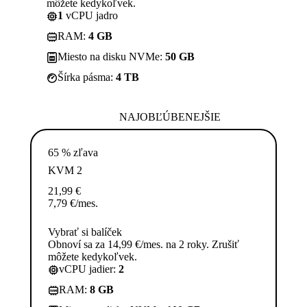
môžete kedykoľvek.
1
vCPU jadro
RAM:
4 GB
Miesto na disku NVMe:
50 GB
Šírka pásma:
4 TB
NAJOBĽÚBENEJŠIE
65 % zľava
KVM 2
21,99
€
7,79
€
/mes.
Vybrať si balíček
Obnoví sa za 14,99 €/mes. na 2 roky. Zrušiť
môžete kedykoľvek.
vCPU jadier:
2
RAM:
8 GB