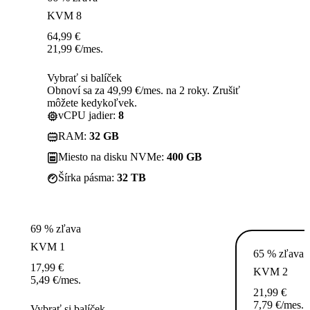
KVM 8
64,99
€
21,99
€
/mes.
Vybrať si balíček
Obnoví sa za 49,99 €/mes. na 2 roky. Zrušiť
môžete kedykoľvek.
vCPU jadier:
8
RAM:
32 GB
Miesto na disku NVMe:
400 GB
Šírka pásma:
32 TB
69 % zľava
KVM 1
65 % zľava
17,99
€
KVM 2
5,49
€
/mes.
21,99
€
7,79
€
/mes.
Vybrať si balíček