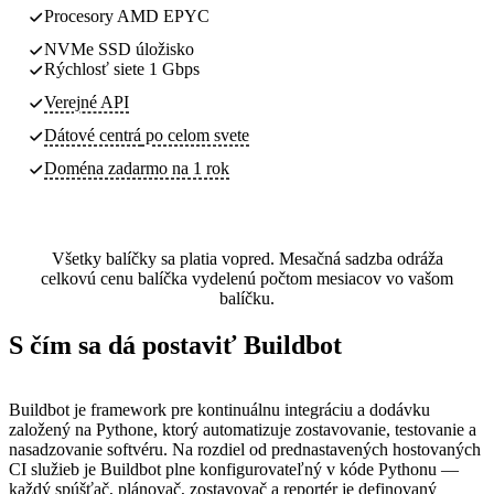
Procesory AMD EPYC
NVMe SSD úložisko
Rýchlosť siete 1 Gbps
Verejné API
Dátové centrá
po celom svete
Doména zadarmo na 1 rok
Všetky balíčky sa platia vopred. Mesačná sadzba odráža
celkovú cenu balíčka vydelenú počtom mesiacov vo vašom
balíčku.
S čím sa dá postaviť Buildbot
Buildbot je framework pre kontinuálnu integráciu a dodávku
založený na Pythone, ktorý automatizuje zostavovanie, testovanie a
nasadzovanie softvéru. Na rozdiel od prednastavených hostovaných
CI služieb je Buildbot plne konfigurovateľný v kóde Pythonu —
každý spúšťač, plánovač, zostavovač a reportér je definovaný