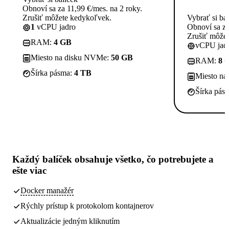
Obnoví sa za 11,99 €/mes. na 2 roky.
Zrušiť môžete kedykoľvek.
Vybrať si ba
1
vCPU jadro
Obnoví sa za
Zrušiť môže
RAM:
4 GB
vCPU jadi
Miesto na disku NVMe:
50 GB
RAM:
8 
Šírka pásma:
4 TB
Miesto n
Šírka pás
Každý balíček obsahuje
všetko, čo potrebujete
a
ešte viac
Docker manažér
Rýchly prístup k protokolom kontajnerov
Aktualizácie jedným kliknutím