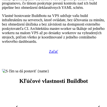
programovo, čo tímom poskytuje presnú kontrolu nad ich build
pipeline bez obmedzení deklaratívnych YAML schém.
Vlastné hostovanie Buildbotu na VPS udržuje vašu build
infraštruktúru na serveroch, ktoré ovládate, bez účtovania za minútu,
bez obmedzení úložiska a bez závislosti na dostupnosti externého
poskytovateľa CI. Architektúra master-worker sa škáluje od jedného
workeru na malom VPS až po desiatky workerov na vyhradených
strojoch, pričom všetko je koordinované z jedného centrálneho
webového dashboardu.
Začať
Kľúčové vlastnosti Buildbot