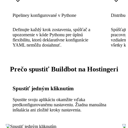
Pipeliney konfigurované v Pythone
Distribuo
Definujte každý krok zostavenia, spúšťač a
Spúšťajt
upozornenie v kóde Pythonu pre úplnú
pracovný
flexibilitu, ktorú deklaratívne konfigurácie
vzdialen
YAML nemôžu dosiahnuť.
všetky ko
Prečo spustiť Buildbot na Hostingeri
Spustiť jedným kliknutím
Spustite svoju aplikáciu okamžite vďaka
predkonfigurovanému nastaveniu. Žiadna manuálna
inštalácia ani zložité kroky nastavenia.