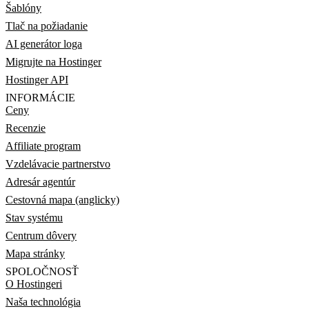
Šablóny
Tlač na požiadanie
AI generátor loga
Migrujte na Hostinger
Hostinger API
INFORMÁCIE
Ceny
Recenzie
Affiliate program
Vzdelávacie partnerstvo
Adresár agentúr
Cestovná mapa (anglicky)
Stav systému
Centrum dôvery
Mapa stránky
SPOLOČNOSŤ
O Hostingeri
Naša technológia