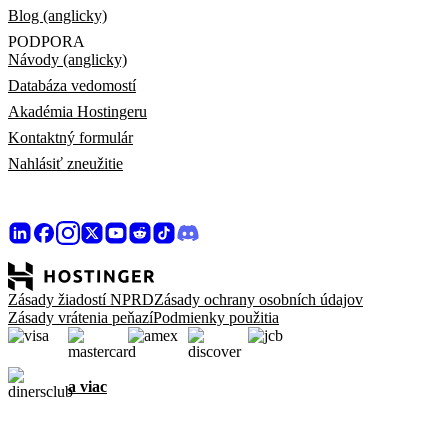
Blog (anglicky)
PODPORA
Návody (anglicky)
Databáza vedomostí
Akadémia Hostingeru
Kontaktný formulár
Nahlásiť zneužitie
Zásady žiadostí NPRD
Zásady ochrany osobních údajov
Zásady vrátenia peňazí
Podmienky použitia
a viac