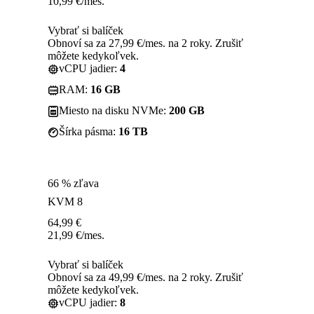
10,99
€
/mes.
Vybrať si balíček
Obnoví sa za 27,99 €/mes. na 2 roky. Zrušiť
môžete kedykoľvek.
vCPU jadier:
4
RAM:
16 GB
Miesto na disku NVMe:
200 GB
Šírka pásma:
16 TB
66 % zľava
KVM 8
64,99
€
21,99
€
/mes.
Vybrať si balíček
Obnoví sa za 49,99 €/mes. na 2 roky. Zrušiť
môžete kedykoľvek.
vCPU jadier:
8