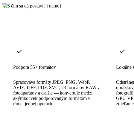
Podpora 55+ formátov
Lokálne 
Spracováva formáty JPEG, PNG, WebP,
Odstránen
AVIF, TIFF, PDF, SVG, 23 formátov RAW z
obrázkov
fotoaparátov a ďalšie — konvertuje medzi
fotograf
akýmkoľvek podporovaným formátom v
GPU VPS 
rámci jednej operácie.
zdieľanie