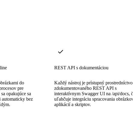
line
REST API s dokumentáciou
 obrázkami do
Každý nástroj je prístupný prostredníctvo
procesov pre
zdokumentovaného REST API s
 sa opakujúce sa
interaktívnym Swagger UI na /api/docs, č
i automaticky bez
uľahčuje integráciu spracovania obrázkov
ždým.
aplikácií a skriptov.