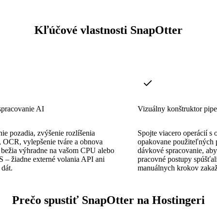
Kľúčové vlastnosti SnapOtter
spracovanie AI
Vizuálny konštruktor pipe
ie pozadia, zvýšenie rozlíšenia
Spojte viacero operácií s
, OCR, vylepšenie tváre a obnova
opakovane použiteľných 
ií bežia výhradne na vašom CPU alebo
dávkové spracovanie, aby
– žiadne externé volania API ani
pracovné postupy spúšťal
 dát.
manuálnych krokov zaka
Prečo spustiť SnapOtter na Hostingeri