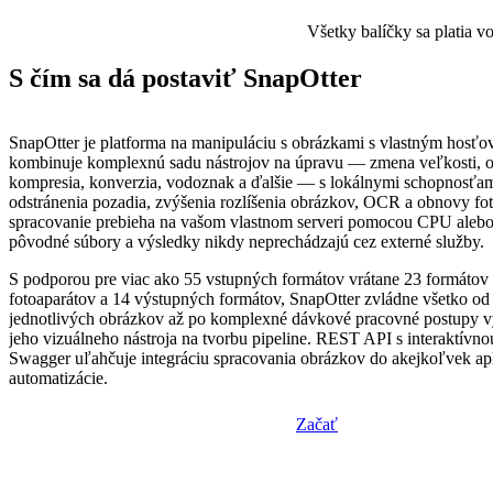
Všetky balíčky sa platia 
S čím sa dá postaviť SnapOtter
SnapOtter je platforma na manipuláciu s obrázkami s vlastným hosťo
kombinuje komplexnú sadu nástrojov na úpravu — zmena veľkosti, o
kompresia, konverzia, vodoznak a ďalšie — s lokálnymi schopnosťam
odstránenia pozadia, zvýšenia rozlíšenia obrázkov, OCR a obnovy fot
spracovanie prebieha na vašom vlastnom serveri pomocou CPU aleb
pôvodné súbory a výsledky nikdy neprechádzajú cez externé služby.
S podporou pre viac ako 55 vstupných formátov vrátane 23 formáto
fotoaparátov a 14 výstupných formátov, SnapOtter zvládne všetko od
jednotlivých obrázkov až po komplexné dávkové pracovné postupy 
jeho vizuálneho nástroja na tvorbu pipeline. REST API s interaktív
Swagger uľahčuje integráciu spracovania obrázkov do akejkoľvek apl
automatizácie.
Začať