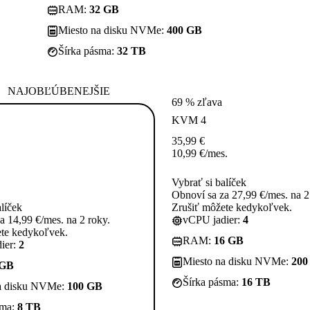
RAM:
32 GB
Miesto na disku NVMe:
400 GB
Šírka pásma:
32 TB
NAJOBĽÚBENEJŠIE
69 % zľava
KVM 4
35,99
€
10,99
€
/mes.
Vybrať si balíček
Obnoví sa za 27,99 €/mes. na 2
alíček
Zrušiť môžete kedykoľvek.
a 14,99 €/mes. na 2 roky.
vCPU jadier:
4
ete kedykoľvek.
RAM:
16 GB
ier:
2
Miesto na disku NVMe:
200
 GB
Šírka pásma:
16 TB
a disku NVMe:
100 GB
sma:
8 TB