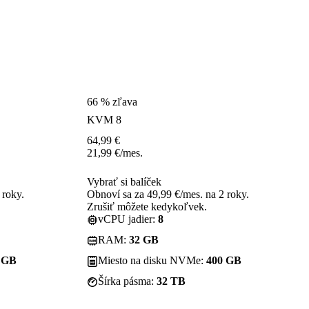
66 % zľava
KVM 8
64,99
€
21,99
€
/mes.
Vybrať si balíček
 roky.
Obnoví sa za 49,99 €/mes. na 2 roky.
Zrušiť môžete kedykoľvek.
vCPU jadier:
8
RAM:
32 GB
 GB
Miesto na disku NVMe:
400 GB
Šírka pásma:
32 TB