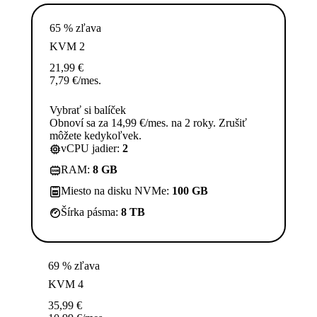
65 % zľava
KVM 2
21,99
€
7,79
€
/mes.
Vybrať si balíček
Obnoví sa za 14,99 €/mes. na 2 roky. Zrušiť
môžete kedykoľvek.
vCPU jadier:
2
RAM:
8 GB
Miesto na disku NVMe:
100 GB
Šírka pásma:
8 TB
69 % zľava
KVM 4
35,99
€