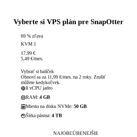
Vyberte si VPS plán pre SnapOtter
69 % zľava
KVM 1
17,99
€
5,49
€
/mes.
Vybrať si balíček
Obnoví sa za 11,99 €/mes. na 2 roky. Zrušiť
môžete kedykoľvek.
1
vCPU jadro
RAM:
4 GB
Miesto na disku NVMe:
50 GB
Šírka pásma:
4 TB
NAJOBĽÚBENEJŠIE