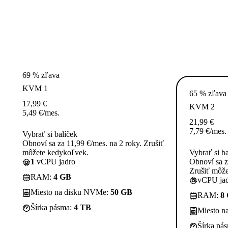
69 % zľava
KVM 1
65 % zľava
17,99
€
KVM 2
5,49
€
/mes.
21,99
€
7,79
€
/mes.
Vybrať si balíček
Obnoví sa za 11,99 €/mes. na 2 roky. Zrušiť
môžete kedykoľvek.
Vybrať si b
1
vCPU jadro
Obnoví sa z
Zrušiť môž
RAM:
4 GB
vCPU jad
Miesto na disku NVMe:
50 GB
RAM:
8
Šírka pásma:
4 TB
Miesto n
Šírka pá