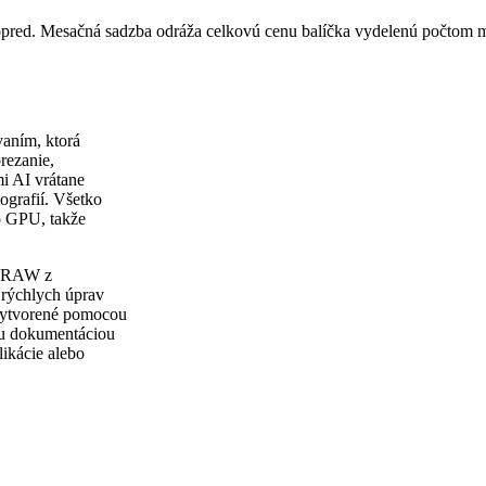
vopred. Mesačná sadzba odráža celkovú cenu balíčka vydelenú počtom 
vaním, ktorá
rezanie,
i AI vrátane
ografií. Všetko
o GPU, takže
v RAW z
 rýchlych úprav
vytvorené pomocou
nou dokumentáciou
ikácie alebo