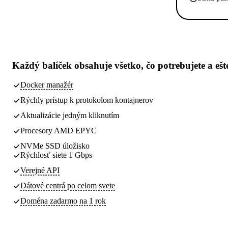
Každý balíček obsahuje
všetko, čo potrebujete
a ešt
Docker manažér
Rýchly prístup k protokolom kontajnerov
Aktualizácie jedným kliknutím
Procesory AMD EPYC
NVMe SSD úložisko
Rýchlosť siete 1 Gbps
Verejné API
Dátové centrá
po celom svete
Doména zadarmo na 1 rok