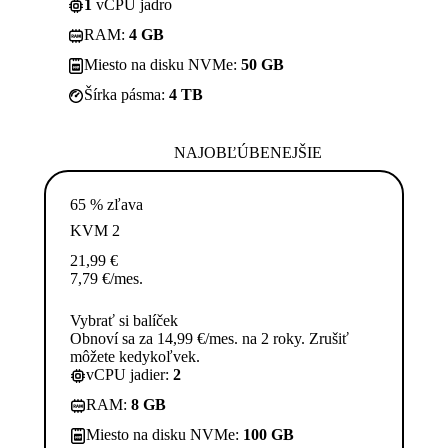
1
vCPU jadro
RAM:
4 GB
Miesto na disku NVMe:
50 GB
Šírka pásma:
4 TB
NAJOBĽÚBENEJŠIE
65 % zľava
KVM 2
21,99
€
7,79
€
/mes.
Vybrať si balíček
Obnoví sa za 14,99 €/mes. na 2 roky. Zrušiť
môžete kedykoľvek.
vCPU jadier:
2
RAM:
8 GB
Miesto na disku NVMe:
100 GB