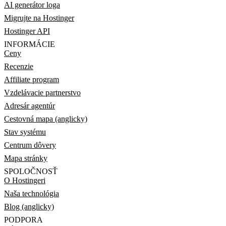
AI generátor loga
Migrujte na Hostinger
Hostinger API
INFORMÁCIE
Ceny
Recenzie
Affiliate program
Vzdelávacie partnerstvo
Adresár agentúr
Cestovná mapa (anglicky)
Stav systému
Centrum dôvery
Mapa stránky
SPOLOČNOSŤ
O Hostingeri
Naša technológia
Blog (anglicky)
PODPORA