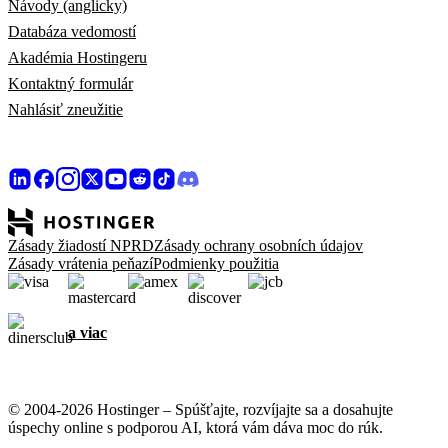
Návody (anglicky)
Databáza vedomostí
Akadémia Hostingeru
Kontaktný formulár
Nahlásiť zneužitie
Zásady žiadostí NPRD
Zásady ochrany osobních údajov
Zásady vrátenia peňazí
Podmienky použitia
a viac
© 2004-2026 Hostinger – Spúšťajte, rozvíjajte sa a dosahujte
úspechy online s podporou AI, ktorá vám dáva moc do rúk.