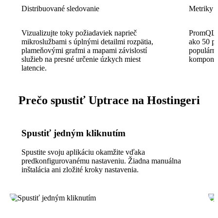
Distribuované sledovanie
Metriky 
Vizualizujte toky požiadaviek naprieč
PromQL-k
mikroslužbami s úplnými detailmi rozpätia,
ako 50 p
plameňovými grafmi a mapami závislostí
populárn
služieb na presné určenie úzkych miest
komponent
latencie.
Prečo spustiť Uptrace na Hostingeri
Spustiť jedným kliknutím
Spustite svoju aplikáciu okamžite vďaka
predkonfigurovanému nastaveniu. Žiadna manuálna
inštalácia ani zložité kroky nastavenia.