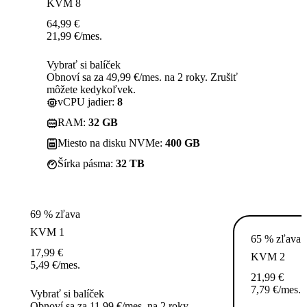
KVM 8
64,99
€
21,99
€
/mes.
Vybrať si balíček
Obnoví sa za 49,99 €/mes. na 2 roky. Zrušiť
môžete kedykoľvek.
vCPU jadier:
8
RAM:
32 GB
Miesto na disku NVMe:
400 GB
Šírka pásma:
32 TB
69 % zľava
KVM 1
65 % zľava
17,99
€
KVM 2
5,49
€
/mes.
21,99
€
7,79
€
/mes.
Vybrať si balíček
Obnoví sa za 11,99 €/mes. na 2 roky.