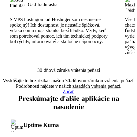
Gad Iradufasha
S VPS hostingom od Hostinger som nesmierne
Všetko
spokojný! Ich dostupnosť je neustále špičková,
chatov
vďaka čomu moja stránka beží hladko. Vždy, keď
ľudsk
som potreboval pomoc, ich tím technickej podpory
vyrieš
bol rýchly, informovaný a skutočne nápomocný.
paľba
vývoj
zúčas
30-dňová záruka vrátenia peňazí
Vyskúšajte to bez rizika s našou 30-dňovou zárukou vrátenia peňazí.
Podrobnosti nájdete v našich
zásadách vrátenia peňazí
.
Začať
Preskúmajte ďalšie aplikácie na
nasadenie
Uptime Kuma