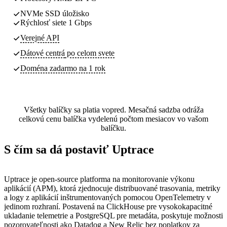
NVMe SSD úložisko
Rýchlosť siete 1 Gbps
Verejné API
Dátové centrá
po celom svete
Doména zadarmo na 1 rok
Všetky balíčky sa platia vopred. Mesačná sadzba odráža
celkovú cenu balíčka vydelenú počtom mesiacov vo vašom
balíčku.
S čím sa dá postaviť Uptrace
Uptrace je open-source platforma na monitorovanie výkonu
aplikácií (APM), ktorá zjednocuje distribuované trasovania, metriky
a logy z aplikácií inštrumentovaných pomocou OpenTelemetry v
jedinom rozhraní. Postavená na ClickHouse pre vysokokapacitné
ukladanie telemetrie a PostgreSQL pre metadáta, poskytuje možnosti
pozorovateľnosti ako Datadog a New Relic bez poplatkov za