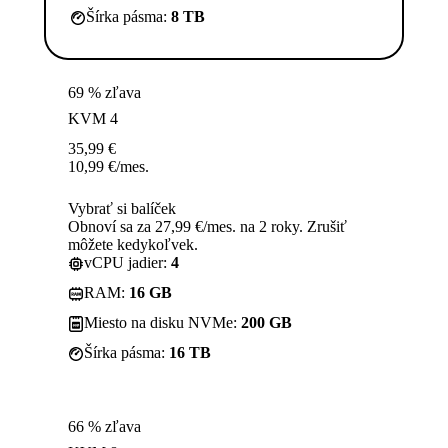
Šírka pásma:
8 TB
69 % zľava
KVM 4
35,99
€
10,99
€
/mes.
Vybrať si balíček
Obnoví sa za 27,99 €/mes. na 2 roky. Zrušiť
môžete kedykoľvek.
vCPU jadier:
4
RAM:
16 GB
Miesto na disku NVMe:
200 GB
Šírka pásma:
16 TB
66 % zľava