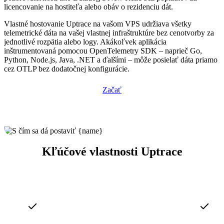
licencovanie na hostiteľa alebo obáv o rezidenciu dát.
Vlastné hostovanie Uptrace na vašom VPS udržiava všetky
telemetrické dáta na vašej vlastnej infraštruktúre bez cenotvorby za
jednotlivé rozpätia alebo logy. Akákoľvek aplikácia
inštrumentovaná pomocou OpenTelemetry SDK – naprieč Go,
Python, Node.js, Java, .NET a ďalšími – môže posielať dáta priamo
cez OTLP bez dodatočnej konfigurácie.
Začať
Kľúčové vlastnosti Uptrace