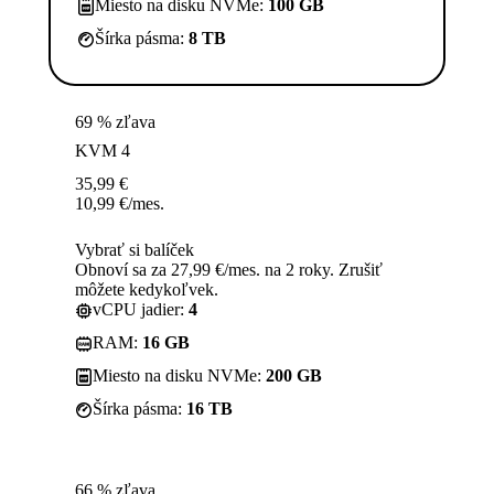
Miesto na disku NVMe:
100 GB
Šírka pásma:
8 TB
69 % zľava
KVM 4
35,99
€
10,99
€
/mes.
Vybrať si balíček
Obnoví sa za 27,99 €/mes. na 2 roky. Zrušiť
môžete kedykoľvek.
vCPU jadier:
4
RAM:
16 GB
Miesto na disku NVMe:
200 GB
Šírka pásma:
16 TB
66 % zľava