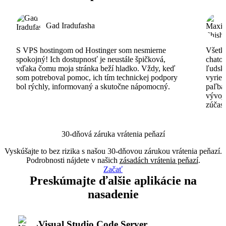
Gad Iradufasha
S VPS hostingom od Hostinger som nesmierne
Všetko
spokojný! Ich dostupnosť je neustále špičková,
chatov
vďaka čomu moja stránka beží hladko. Vždy, keď
ľudsk
som potreboval pomoc, ich tím technickej podpory
vyrieš
bol rýchly, informovaný a skutočne nápomocný.
paľba
vývoj
zúčas
30-dňová záruka vrátenia peňazí
Vyskúšajte to bez rizika s našou 30-dňovou zárukou vrátenia peňazí.
Podrobnosti nájdete v našich
zásadách vrátenia peňazí
.
Začať
Preskúmajte ďalšie aplikácie na
nasadenie
Visual Studio Code Server