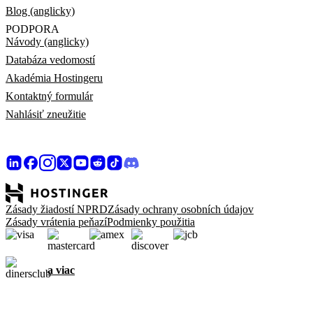
Blog (anglicky)
PODPORA
Návody (anglicky)
Databáza vedomostí
Akadémia Hostingeru
Kontaktný formulár
Nahlásiť zneužitie
Zásady žiadostí NPRD
Zásady ochrany osobních údajov
Zásady vrátenia peňazí
Podmienky použitia
a viac