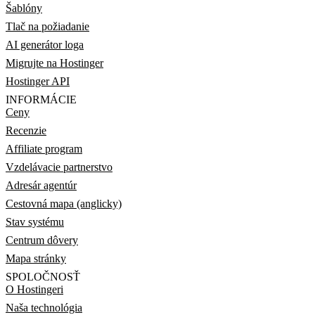
Šablóny
Tlač na požiadanie
AI generátor loga
Migrujte na Hostinger
Hostinger API
INFORMÁCIE
Ceny
Recenzie
Affiliate program
Vzdelávacie partnerstvo
Adresár agentúr
Cestovná mapa (anglicky)
Stav systému
Centrum dôvery
Mapa stránky
SPOLOČNOSŤ
O Hostingeri
Naša technológia