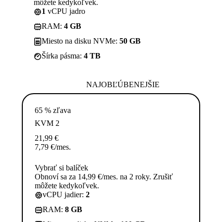
môžete kedykoľvek.
1
vCPU jadro
RAM:
4 GB
Miesto na disku NVMe:
50 GB
Šírka pásma:
4 TB
NAJOBĽÚBENEJŠIE
65 % zľava
KVM 2
21,99
€
7,79
€
/mes.
Vybrať si balíček
Obnoví sa za 14,99 €/mes. na 2 roky. Zrušiť
môžete kedykoľvek.
vCPU jadier:
2
RAM:
8 GB