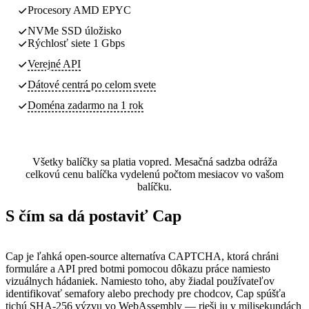
Procesory AMD EPYC
NVMe SSD úložisko
Rýchlosť siete 1 Gbps
Verejné API
Dátové centrá
po celom svete
Doména zadarmo na 1 rok
Všetky balíčky sa platia vopred. Mesačná sadzba odráža
celkovú cenu balíčka vydelenú počtom mesiacov vo vašom
balíčku.
S čím sa dá postaviť Cap
Cap je ľahká open-source alternatíva CAPTCHA, ktorá chráni
formuláre a API pred botmi pomocou dôkazu práce namiesto
vizuálnych hádaniek. Namiesto toho, aby žiadal používateľov
identifikovať semafory alebo prechody pre chodcov, Cap spúšťa
tichú SHA-256 výzvu vo WebAssembly — rieši ju v milisekundách