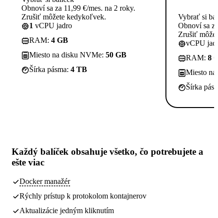
Obnoví sa za 11,99 €/mes. na 2 roky.
Zrušiť môžete kedykoľvek.
Vybrať si ba
1
vCPU jadro
Obnoví sa za
Zrušiť môže
RAM:
4 GB
vCPU jadi
Miesto na disku NVMe:
50 GB
RAM:
8 
Šírka pásma:
4 TB
Miesto n
Šírka pás
Každý balíček obsahuje
všetko, čo potrebujete
a
ešte viac
Docker manažér
Rýchly prístup k protokolom kontajnerov
Aktualizácie jedným kliknutím