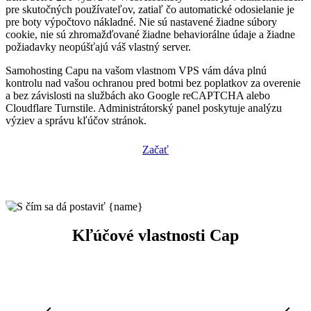
pre skutočných používateľov, zatiaľ čo automatické odosielanie je
pre boty výpočtovo nákladné. Nie sú nastavené žiadne súbory
cookie, nie sú zhromažďované žiadne behaviorálne údaje a žiadne
požiadavky neopúšťajú váš vlastný server.
Samohosting Capu na vašom vlastnom VPS vám dáva plnú
kontrolu nad vašou ochranou pred botmi bez poplatkov za overenie
a bez závislosti na službách ako Google reCAPTCHA alebo
Cloudflare Turnstile. Administrátorský panel poskytuje analýzu
výziev a správu kľúčov stránok.
Začať
Kľúčové vlastnosti Cap