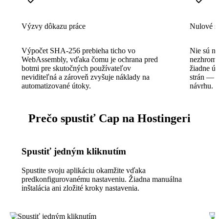
Výzvy dôkazu práce
Nulové s
Výpočet SHA-256 prebieha ticho vo
Nie sú na
WebAssembly, vďaka čomu je ochrana pred
nezhroma
botmi pre skutočných používateľov
žiadne úd
neviditeľná a zároveň zvyšuje náklady na
strán — 
automatizované útoky.
návrhu.
Prečo spustiť Cap na Hostingeri
Spustiť jedným kliknutím
Spustite svoju aplikáciu okamžite vďaka
predkonfigurovanému nastaveniu. Žiadna manuálna
inštalácia ani zložité kroky nastavenia.