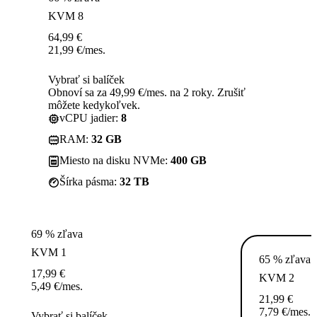
KVM 8
64,99
€
21,99
€
/mes.
Vybrať si balíček
Obnoví sa za 49,99 €/mes. na 2 roky. Zrušiť
môžete kedykoľvek.
vCPU jadier:
8
RAM:
32 GB
Miesto na disku NVMe:
400 GB
Šírka pásma:
32 TB
69 % zľava
KVM 1
65 % zľava
17,99
€
KVM 2
5,49
€
/mes.
21,99
€
7,79
€
/mes.
Vybrať si balíček