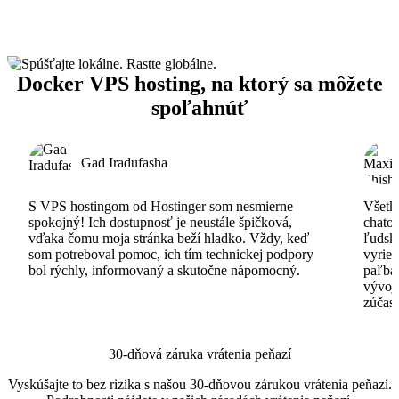
Docker VPS hosting, na ktorý sa môžete
spoľahnúť
Gad Iradufasha
S VPS hostingom od Hostinger som nesmierne
Všetko
spokojný! Ich dostupnosť je neustále špičková,
chatov
vďaka čomu moja stránka beží hladko. Vždy, keď
ľudsk
som potreboval pomoc, ich tím technickej podpory
vyrieš
bol rýchly, informovaný a skutočne nápomocný.
paľba
vývoj
zúčas
30-dňová záruka vrátenia peňazí
Vyskúšajte to bez rizika s našou 30-dňovou zárukou vrátenia peňazí.