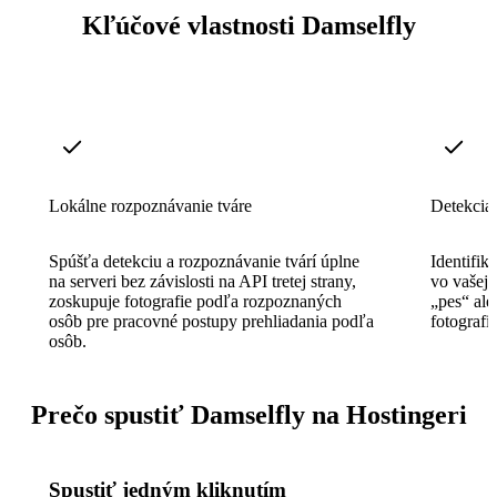
Kľúčové vlastnosti Damselfly
Lokálne rozpoznávanie tváre
Detekcia
Spúšťa detekciu a rozpoznávanie tvárí úplne
Identifik
na serveri bez závislosti na API tretej strany,
vo vašej 
zoskupuje fotografie podľa rozpoznaných
„pes“ ale
osôb pre pracovné postupy prehliadania podľa
fotografi
osôb.
Prečo spustiť Damselfly na Hostingeri
Spustiť jedným kliknutím