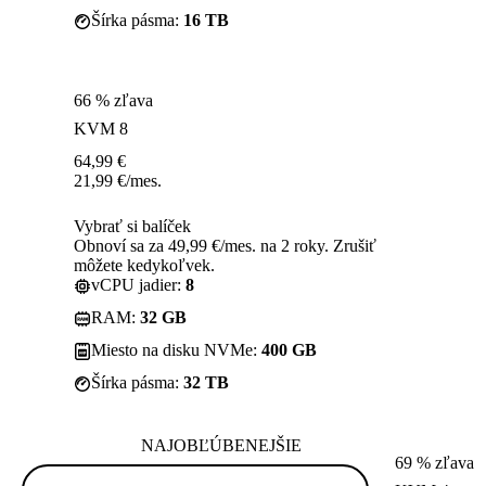
Šírka pásma:
16 TB
66 % zľava
KVM 8
64,99
€
21,99
€
/mes.
Vybrať si balíček
Obnoví sa za 49,99 €/mes. na 2 roky. Zrušiť
môžete kedykoľvek.
vCPU jadier:
8
RAM:
32 GB
Miesto na disku NVMe:
400 GB
Šírka pásma:
32 TB
NAJOBĽÚBENEJŠIE
69 % zľava