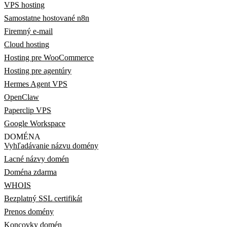
VPS hosting
Samostatne hostované n8n
Firemný e-mail
Cloud hosting
Hosting pre WooCommerce
Hosting pre agentúry
Hermes Agent VPS
OpenClaw
Paperclip VPS
Google Workspace
DOMÉNA
Vyhľadávanie názvu domény
Lacné názvy domén
Doména zdarma
WHOIS
Bezplatný SSL certifikát
Prenos domény
Koncovky domén