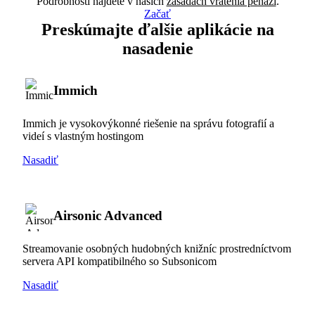
Podrobnosti nájdete v našich
zásadách vrátenia peňazí
.
Začať
Preskúmajte ďalšie aplikácie na
nasadenie
Immich
Immich je vysokovýkonné riešenie na správu fotografií a
videí s vlastným hostingom
Nasadiť
Airsonic Advanced
Streamovanie osobných hudobných knižníc prostredníctvom
servera API kompatibilného so Subsonicom
Nasadiť