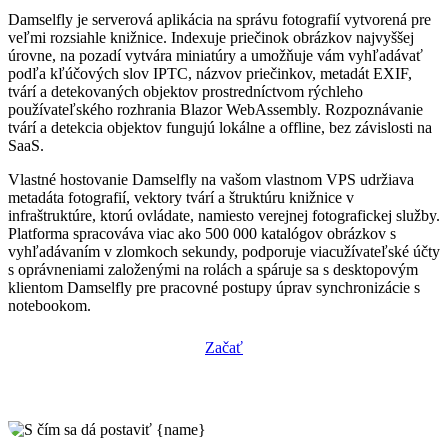
Damselfly je serverová aplikácia na správu fotografií vytvorená pre
veľmi rozsiahle knižnice. Indexuje priečinok obrázkov najvyššej
úrovne, na pozadí vytvára miniatúry a umožňuje vám vyhľadávať
podľa kľúčových slov IPTC, názvov priečinkov, metadát EXIF,
tvárí a detekovaných objektov prostredníctvom rýchleho
používateľského rozhrania Blazor WebAssembly. Rozpoznávanie
tvárí a detekcia objektov fungujú lokálne a offline, bez závislosti na
SaaS.
Vlastné hostovanie Damselfly na vašom vlastnom VPS udržiava
metadáta fotografií, vektory tvárí a štruktúru knižnice v
infraštruktúre, ktorú ovládate, namiesto verejnej fotografickej služby.
Platforma spracováva viac ako 500 000 katalógov obrázkov s
vyhľadávaním v zlomkoch sekundy, podporuje viacužívateľské účty
s oprávneniami založenými na rolách a spáruje sa s desktopovým
klientom Damselfly pre pracovné postupy úprav synchronizácie s
notebookom.
Začať