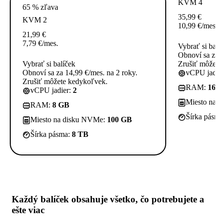
KVM 4
65 % zľava
35,99
€
KVM 2
10,99
€
/mes.
21,99
€
7,79
€
/mes.
Vybrať si bal
Obnoví sa za
Vybrať si balíček
Zrušiť môžet
Obnoví sa za 14,99 €/mes. na 2 roky.
vCPU jadi
Zrušiť môžete kedykoľvek.
RAM:
16
vCPU jadier:
2
Miesto na
RAM:
8 GB
Šírka pás
Miesto na disku NVMe:
100 GB
Šírka pásma:
8 TB
Každý balíček obsahuje
všetko, čo potrebujete
a
ešte viac