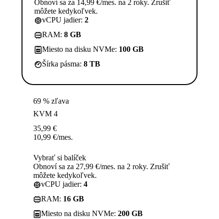
Obnoví sa za 14,99 €/mes. na 2 roky. Zrušiť
môžete kedykoľvek.
vCPU jadier:
2
RAM:
8 GB
Miesto na disku NVMe:
100 GB
Šírka pásma:
8 TB
69 % zľava
KVM 4
35,99
€
10,99
€
/mes.
Vybrať si balíček
Obnoví sa za 27,99 €/mes. na 2 roky. Zrušiť
môžete kedykoľvek.
vCPU jadier:
4
RAM:
16 GB
Miesto na disku NVMe:
200 GB