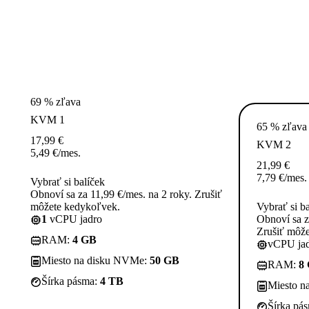
69 % zľava
KVM 1
65 % zľava
17,99
€
KVM 2
5,49
€
/mes.
21,99
€
7,79
€
/mes.
Vybrať si balíček
Obnoví sa za 11,99 €/mes. na 2 roky. Zrušiť
môžete kedykoľvek.
Vybrať si b
1
vCPU jadro
Obnoví sa z
Zrušiť môž
RAM:
4 GB
vCPU jad
Miesto na disku NVMe:
50 GB
RAM:
8
Šírka pásma:
4 TB
Miesto n
Šírka pá