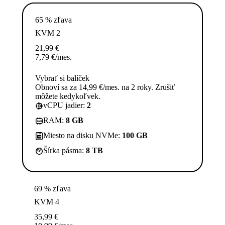
65 % zľava
KVM 2
21,99
€
7,79
€
/mes.
Vybrať si balíček
Obnoví sa za 14,99 €/mes. na 2 roky. Zrušiť
môžete kedykoľvek.
vCPU jadier:
2
RAM:
8 GB
Miesto na disku NVMe:
100 GB
Šírka pásma:
8 TB
69 % zľava
KVM 4
35,99
€