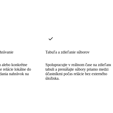
hrávanie
Tabuľa a zdieľanie súborov
u alebo konkrétne
Spolupracujte v reálnom čase na zdieľanej
e relácie lokálne do
tabuli a prenášajte súbory priamo medzi
adania nahrávok na
účastníkmi počas relácie bez externého
úložiska.