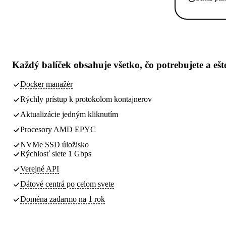
Každý balíček obsahuje
všetko, čo potrebujete
a ešt
Docker manažér
Rýchly prístup k protokolom kontajnerov
Aktualizácie jedným kliknutím
Procesory AMD EPYC
NVMe SSD úložisko
Rýchlosť siete 1 Gbps
Verejné API
Dátové centrá
po celom svete
Doména zadarmo na 1 rok