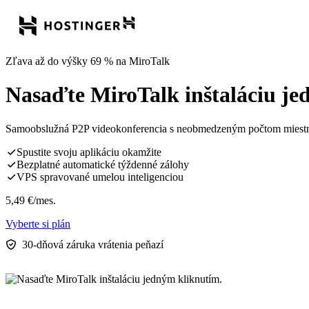
Zľava až do výšky 69 % na MiroTalk
Nasaďte MiroTalk inštaláciu je
Samoobslužná P2P videokonferencia s neobmedzeným počtom miestností
Spustite svoju aplikáciu okamžite
Bezplatné automatické týždenné zálohy
VPS spravované umelou inteligenciou
5,49
€
/mes.
Vyberte si plán
30-dňová záruka vrátenia peňazí