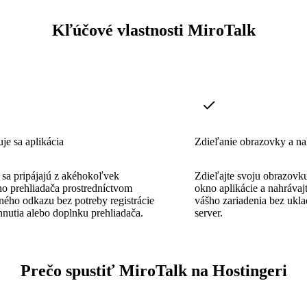
Kľúčové vlastnosti MiroTalk
e sa aplikácia
Zdieľanie obrazovky a na
 sa pripájajú z akéhokoľvek
Zdieľajte svoju obrazovk
o prehliadača prostredníctvom
okno aplikácie a nahrávajt
ného odkazu bez potreby registrácie
vášho zariadenia bez ukl
ahnutia alebo doplnku prehliadača.
server.
Prečo spustiť MiroTalk na Hostingeri