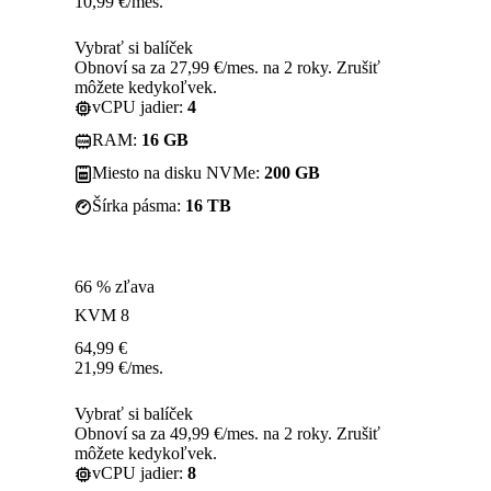
10,99
€
/mes.
Vybrať si balíček
Obnoví sa za 27,99 €/mes. na 2 roky. Zrušiť
môžete kedykoľvek.
vCPU jadier:
4
RAM:
16 GB
Miesto na disku NVMe:
200 GB
Šírka pásma:
16 TB
66 % zľava
KVM 8
64,99
€
21,99
€
/mes.
Vybrať si balíček
Obnoví sa za 49,99 €/mes. na 2 roky. Zrušiť
môžete kedykoľvek.
vCPU jadier:
8