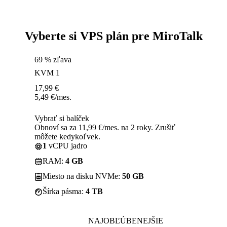
Vyberte si VPS plán pre MiroTalk
69 % zľava
KVM 1
17,99
€
5,49
€
/mes.
Vybrať si balíček
Obnoví sa za 11,99 €/mes. na 2 roky. Zrušiť
môžete kedykoľvek.
1
vCPU jadro
RAM:
4 GB
Miesto na disku NVMe:
50 GB
Šírka pásma:
4 TB
NAJOBĽÚBENEJŠIE