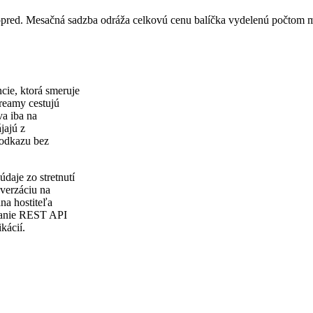
vopred. Mesačná sadzba odráža celkovú cenu balíčka vydelenú počtom 
ie, ktorá smeruje
reamy cestujú
va iba na
jajú z
 odkazu bez
daje zo stretnutí
verzáciu na
na hostiteľa
hranie REST API
kácií.