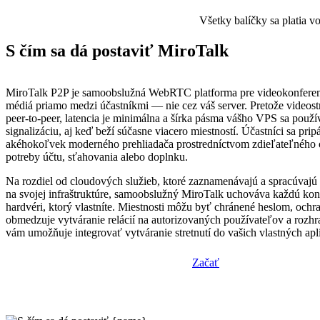
Všetky balíčky sa platia 
S čím sa dá postaviť MiroTalk
MiroTalk P2P je samoobslužná WebRTC platforma pre videokonferenc
médiá priamo medzi účastníkmi — nie cez váš server. Pretože videost
peer-to-peer, latencia je minimálna a šírka pásma vášho VPS sa použí
signalizáciu, aj keď beží súčasne viacero miestností. Účastníci sa pripá
akéhokoľvek moderného prehliadača prostredníctvom zdieľateľného
potreby účtu, sťahovania alebo doplnku.
Na rozdiel od cloudových služieb, ktoré zaznamenávajú a spracúvajú ú
na svojej infraštruktúre, samoobslužný MiroTalk uchováva každú kon
hardvéri, ktorý vlastníte. Miestnosti môžu byť chránené heslom, ochra
obmedzuje vytváranie relácií na autorizovaných používateľov a roz
vám umožňuje integrovať vytváranie stretnutí do vašich vlastných apli
Začať