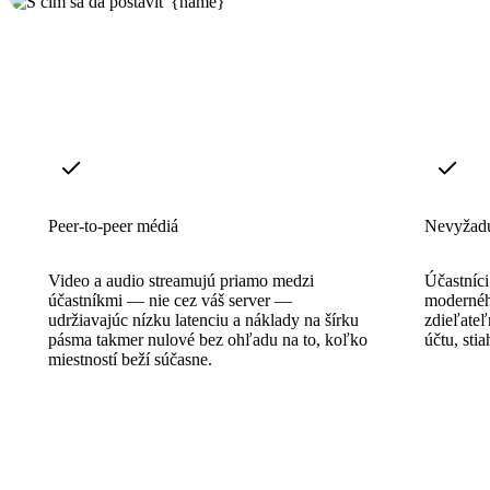
Peer-to-peer médiá
Nevyžaduj
Video a audio streamujú priamo medzi
Účastníci
účastníkmi — nie cez váš server —
modernéh
udržiavajúc nízku latenciu a náklady na šírku
zdieľateľ
pásma takmer nulové bez ohľadu na to, koľko
účtu, sti
miestností beží súčasne.