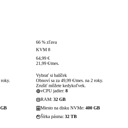
66 % zľava
KVM 8
64,99
€
21,99
€
/mes.
Vybrať si balíček
 roky.
Obnoví sa za 49,99 €/mes. na 2 roky.
Zrušiť môžete kedykoľvek.
vCPU jadier:
8
RAM:
32 GB
 GB
Miesto na disku NVMe:
400 GB
Šírka pásma:
32 TB