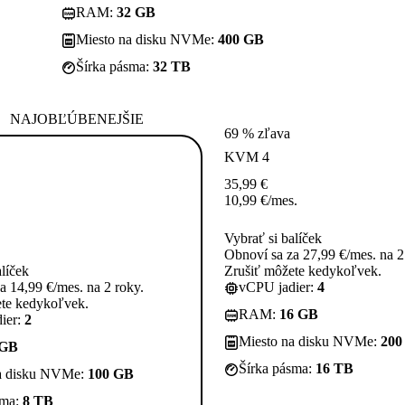
RAM:
32 GB
Miesto na disku NVMe:
400 GB
Šírka pásma:
32 TB
NAJOBĽÚBENEJŠIE
69 % zľava
KVM 4
35,99
€
10,99
€
/mes.
Vybrať si balíček
Obnoví sa za 27,99 €/mes. na 2
alíček
Zrušiť môžete kedykoľvek.
a 14,99 €/mes. na 2 roky.
vCPU jadier:
4
ete kedykoľvek.
RAM:
16 GB
ier:
2
Miesto na disku NVMe:
200
 GB
Šírka pásma:
16 TB
a disku NVMe:
100 GB
sma:
8 TB