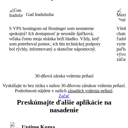
Gad Iradufasha
S VPS hostingom od Hostinger som nesmierne
Všetko
spokojný! Ich dostupnosť je neustále špičková,
chatov
vďaka čomu moja stránka beží hladko. Vždy, keď
ľudsk
som potreboval pomoc, ich tím technickej podpory
vyrieš
bol rýchly, informovaný a skutočne nápomocný.
paľba
vývoj
zúčas
30-dňová záruka vrátenia peňazí
Vyskúšajte to bez rizika s našou 30-dňovou zárukou vrátenia peňazí.
Podrobnosti nájdete v našich
zásadách vrátenia peňazí
.
Začať
Preskúmajte ďalšie aplikácie na
nasadenie
Uptime Kuma