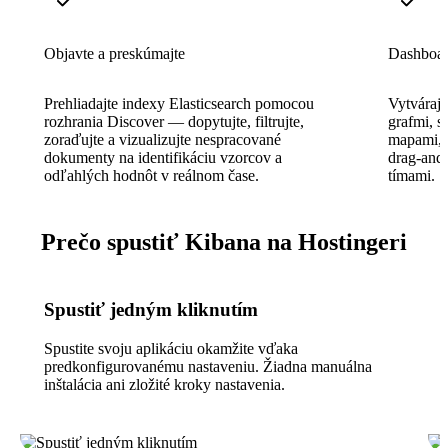
Objavte a preskúmajte
Dashboard
Prehliadajte indexy Elasticsearch pomocou
Vytvárajt
rozhrania Discover — dopytujte, filtrujte,
grafmi, s
zoraďujte a vizualizujte nespracované
mapami, t
dokumenty na identifikáciu vzorcov a
drag-and-
odľahlých hodnôt v reálnom čase.
tímami.
Prečo spustiť Kibana na Hostingeri
Spustiť jedným kliknutím
Spustite svoju aplikáciu okamžite vďaka
predkonfigurovanému nastaveniu. Žiadna manuálna
inštalácia ani zložité kroky nastavenia.