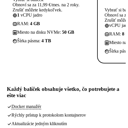
Obnoví sa za 11,99 €/mes. na 2 roky.
Zrušiť môžete kedykoľvek.
Vybrať si ba
1
vCPU jadro
Obnoví sa za
Zrušiť môže
RAM:
4 GB
vCPU jadi
Miesto na disku NVMe:
50 GB
RAM:
8 
Šírka pásma:
4 TB
Miesto n
Šírka pás
Každý balíček obsahuje
všetko, čo potrebujete
a
ešte viac
Docker manažér
Rýchly prístup k protokolom kontajnerov
Aktualizácie jedným kliknutím