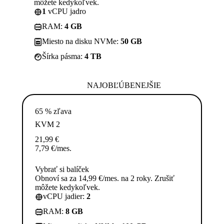
môžete kedykoľvek.
1
vCPU jadro
RAM:
4 GB
Miesto na disku NVMe:
50 GB
Šírka pásma:
4 TB
NAJOBĽÚBENEJŠIE
65 % zľava
KVM 2
21,99
€
7,79
€
/mes.
Vybrať si balíček
Obnoví sa za 14,99 €/mes. na 2 roky. Zrušiť
môžete kedykoľvek.
vCPU jadier:
2
RAM:
8 GB