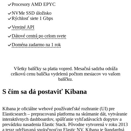
Procesory AMD EPYC
NVMe SSD úložisko
Rýchlosť siete 1 Gbps
Verejné API
Dátové centrá
po celom svete
Doména zadarmo na 1 rok
Všetky balíčky sa platia vopred. Mesačná sadzba odráža
celkovú cenu balíčka vydelenú počtom mesiacov vo vašom
balíčku.
S čím sa dá postaviť Kibana
Kibana je oficiálne webové používateľské rozhranie (UI) pre
Elasticsearch – prepracovaná platforma na skúmanie dát, vytváranie
interaktívnych dashboardov, spúšťanie vyhľadávacích dopytov a
prevádzku nasadenia Elastic Stack. Pôvodne vytvorená v roku 2013
a teraz udržiavaná spoločnosťou Elastic NV, Kibana je štandardná