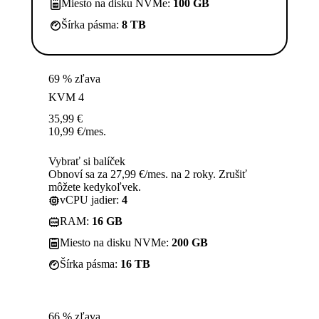
Miesto na disku NVMe:
100 GB
Šírka pásma:
8 TB
69 % zľava
KVM 4
35,99
€
10,99
€
/mes.
Vybrať si balíček
Obnoví sa za 27,99 €/mes. na 2 roky. Zrušiť
môžete kedykoľvek.
vCPU jadier:
4
RAM:
16 GB
Miesto na disku NVMe:
200 GB
Šírka pásma:
16 TB
66 % zľava