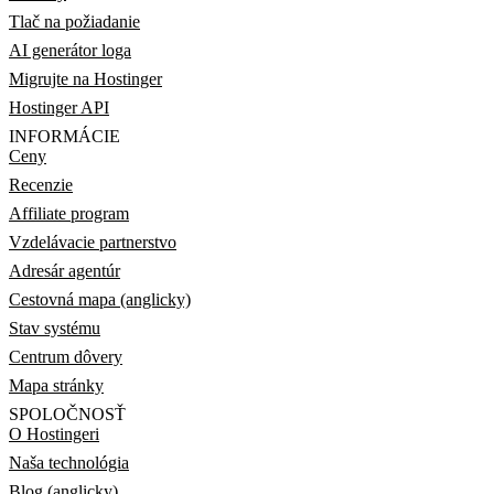
Tlač na požiadanie
AI generátor loga
Migrujte na Hostinger
Hostinger API
INFORMÁCIE
Ceny
Recenzie
Affiliate program
Vzdelávacie partnerstvo
Adresár agentúr
Cestovná mapa (anglicky)
Stav systému
Centrum dôvery
Mapa stránky
SPOLOČNOSŤ
O Hostingeri
Naša technológia
Blog (anglicky)