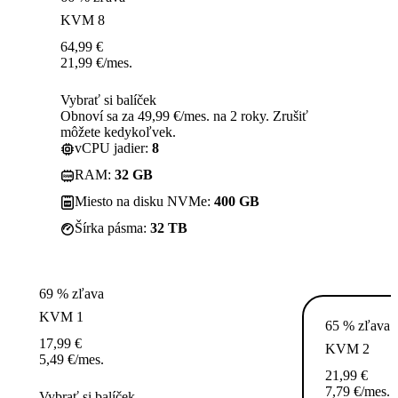
KVM 8
64,99
€
21,99
€
/mes.
Vybrať si balíček
Obnoví sa za 49,99 €/mes. na 2 roky. Zrušiť
môžete kedykoľvek.
vCPU jadier:
8
RAM:
32 GB
Miesto na disku NVMe:
400 GB
Šírka pásma:
32 TB
69 % zľava
KVM 1
65 % zľava
17,99
€
KVM 2
5,49
€
/mes.
21,99
€
7,79
€
/mes.
Vybrať si balíček