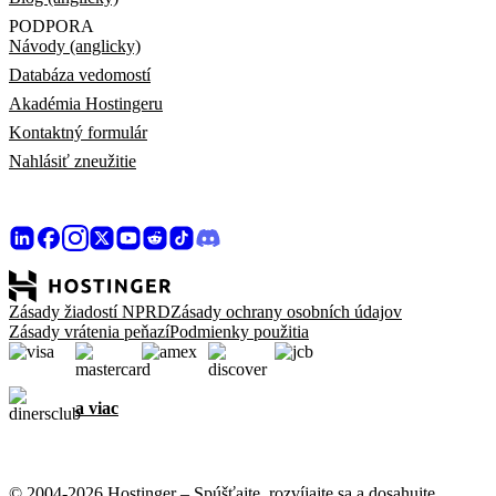
PODPORA
Návody (anglicky)
Databáza vedomostí
Akadémia Hostingeru
Kontaktný formulár
Nahlásiť zneužitie
Zásady žiadostí NPRD
Zásady ochrany osobních údajov
Zásady vrátenia peňazí
Podmienky použitia
a viac
© 2004-2026 Hostinger – Spúšťajte, rozvíjajte sa a dosahujte