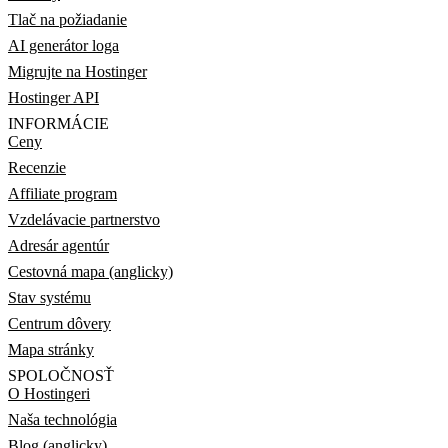
Tlač na požiadanie
AI generátor loga
Migrujte na Hostinger
Hostinger API
INFORMÁCIE
Ceny
Recenzie
Affiliate program
Vzdelávacie partnerstvo
Adresár agentúr
Cestovná mapa (anglicky)
Stav systému
Centrum dôvery
Mapa stránky
SPOLOČNOSŤ
O Hostingeri
Naša technológia
Blog (anglicky)