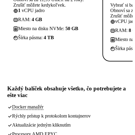
Zrušiť môžete kedykoľvek.
Vybrať si ba
1
vCPU jadro
Obnoví sa za
Zrušiť môže
RAM:
4 GB
vCPU jadi
Miesto na disku NVMe:
50 GB
RAM:
8 
Šírka pásma:
4 TB
Miesto n
Šírka pás
Každý balíček obsahuje
všetko, čo potrebujete
a
ešte viac
Docker manažér
Rýchly prístup k protokolom kontajnerov
Aktualizácie jedným kliknutím
Procesory AMD EPYC