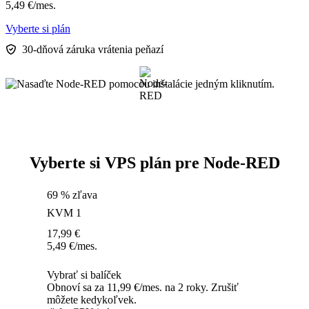
5,49
€
/mes.
Vyberte si plán
30-dňová záruka vrátenia peňazí
Vyberte si VPS plán pre Node-RED
69 % zľava
KVM 1
17,99
€
5,49
€
/mes.
Vybrať si balíček
Obnoví sa za 11,99 €/mes. na 2 roky. Zrušiť
môžete kedykoľvek.