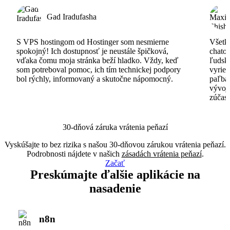
Gad Iradufasha
S VPS hostingom od Hostinger som nesmierne
Všetko
spokojný! Ich dostupnosť je neustále špičková,
chatov
vďaka čomu moja stránka beží hladko. Vždy, keď
ľudsk
som potreboval pomoc, ich tím technickej podpory
vyrieš
bol rýchly, informovaný a skutočne nápomocný.
paľba
vývoj
zúčas
30-dňová záruka vrátenia peňazí
Vyskúšajte to bez rizika s našou 30-dňovou zárukou vrátenia peňazí.
Podrobnosti nájdete v našich
zásadách vrátenia peňazí
.
Začať
Preskúmajte ďalšie aplikácie na
nasadenie
n8n