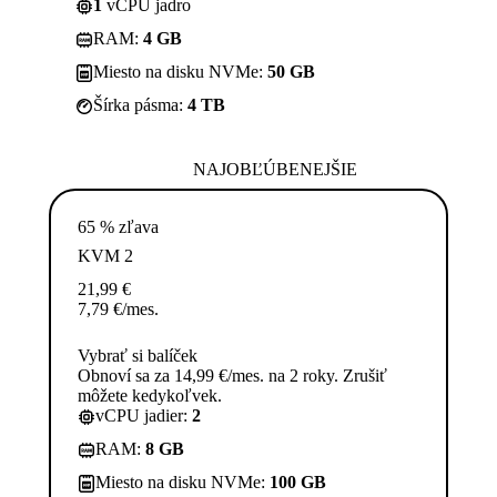
1
vCPU jadro
RAM:
4 GB
Miesto na disku NVMe:
50 GB
Šírka pásma:
4 TB
NAJOBĽÚBENEJŠIE
65 % zľava
KVM 2
21,99
€
7,79
€
/mes.
Vybrať si balíček
Obnoví sa za 14,99 €/mes. na 2 roky. Zrušiť
môžete kedykoľvek.
vCPU jadier:
2
RAM:
8 GB
Miesto na disku NVMe:
100 GB