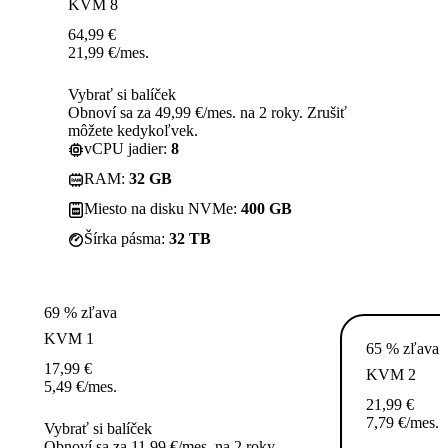
KVM 8
64,99
€
21,99
€
/mes.
Vybrať si balíček
Obnoví sa za 49,99 €/mes. na 2 roky. Zrušiť
môžete kedykoľvek.
vCPU jadier:
8
RAM:
32 GB
Miesto na disku NVMe:
400 GB
Šírka pásma:
32 TB
69 % zľava
KVM 1
65 % zľava
17,99
€
KVM 2
5,49
€
/mes.
21,99
€
7,79
€
/mes.
Vybrať si balíček
Obnoví sa za 11,99 €/mes. na 2 roky.