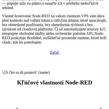
— pripojte uzly na plátno a nasaďte ich v priebehu niekoľkých
sekúnd.
Vlastné hostovanie Node-RED na vašom vlastnom VPS vám dáva
plnú kontrolu nad vašimi tokmi a citlivými údajmi, ktoré spracúvajú,
bez obmedzení používania, bez obmedzenia rýchlosti a bez
závislosti od cloudovej platformy. Či už automatizujete senzory IoT,
integrujete obchodné služby alebo orchestráte potrubia API, Node-
RED poskytuje flexibilné, rozšíriteľné prostredie runtime, ktoré beží
všade, kde ho potrebujete.
Začať
Kľúčové vlastnosti Node-RED