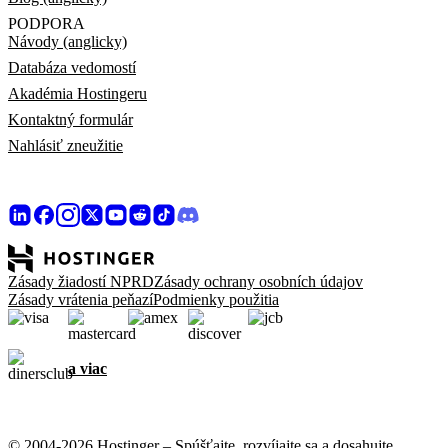
PODPORA
Návody (anglicky)
Databáza vedomostí
Akadémia Hostingeru
Kontaktný formulár
Nahlásiť zneužitie
Zásady žiadostí NPRD
Zásady ochrany osobních údajov
Zásady vrátenia peňazí
Podmienky použitia
a viac
© 2004-2026 Hostinger – Spúšťajte, rozvíjajte sa a dosahujte