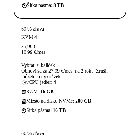
Šírka pásma:
8 TB
69 % zľava
KVM 4
35,99
€
10,99
€
/mes.
Vybrať si balíček
Obnoví sa za 27,99 €/mes. na 2 roky. Zrušiť
môžete kedykoľvek.
vCPU jadier:
4
RAM:
16 GB
Miesto na disku NVMe:
200 GB
Šírka pásma:
16 TB
66 % zľava