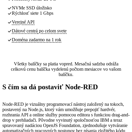
NVMe SSD úložisko
Rýchlosť siete 1 Gbps
Verejné API
Dátové centrá
po celom svete
Doména zadarmo na 1 rok
Všetky balíčky sa platia vopred. Mesačná sadzba odráža
celkovú cenu balíčka vydelenú počtom mesiacov vo vašom
balíčku.
S čím sa dá postaviť Node-RED
Node-RED je vizuálny programovací nástroj založený na tokoch,
postavený na Node.js, ktorý vám umožňuje prepojiť hardvér,
rozhrania API a online služby pomocou editora s funkciou drag-and-
drop v prehliadači. Pôvodne vyvinutý spoločnosťou IBM a teraz
spravovaný nadáciou OpenJS Foundation, zjednodušuje vytváranie
automatizačných pracovných postupov bez písania zložitého kódu