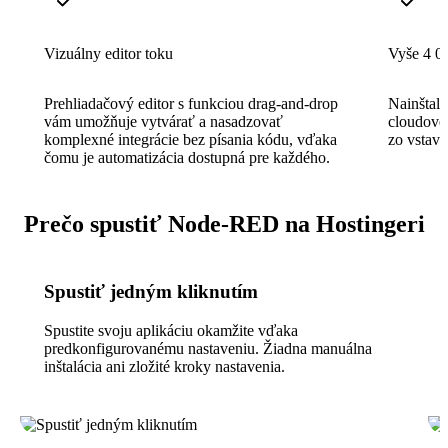
Vizuálny editor toku
Vyše 4 0
Prehliadačový editor s funkciou drag-and-drop
Nainštal
vám umožňuje vytvárať a nasadzovať
cloudové 
komplexné integrácie bez písania kódu, vďaka
zo vstava
čomu je automatizácia dostupná pre každého.
Prečo spustiť Node-RED na Hostingeri
Spustiť jedným kliknutím
Spustite svoju aplikáciu okamžite vďaka
predkonfigurovanému nastaveniu. Žiadna manuálna
inštalácia ani zložité kroky nastavenia.