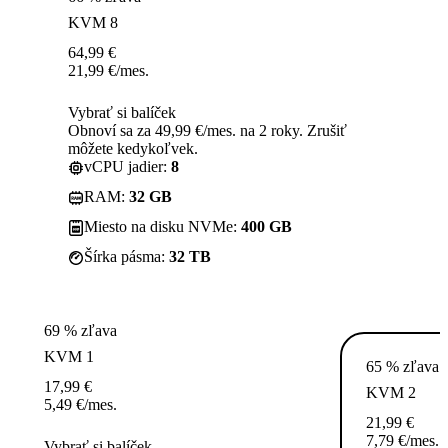
KVM 8
64,99
€
21,99
€
/mes.
Vybrať si balíček
Obnoví sa za 49,99 €/mes. na 2 roky. Zrušiť
môžete kedykoľvek.
vCPU jadier:
8
RAM:
32 GB
Miesto na disku NVMe:
400 GB
Šírka pásma:
32 TB
69 % zľava
KVM 1
65 % zľava
17,99
€
KVM 2
5,49
€
/mes.
21,99
€
7,79
€
/mes.
Vybrať si balíček