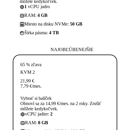
môžete kedykoľvek.
1
vCPU jadro
RAM:
4 GB
Miesto na disku NVMe:
50 GB
Šírka pásma:
4 TB
NAJOBĽÚBENEJŠIE
65 % zľava
KVM 2
21,99
€
7,79
€
/mes.
Vybrať si balíček
Obnoví sa za 14,99 €/mes. na 2 roky. Zrušiť
môžete kedykoľvek.
vCPU jadier:
2
RAM:
8 GB