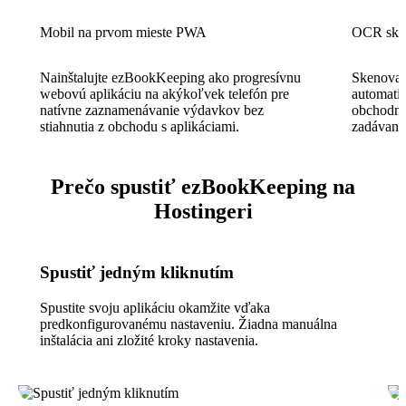
Mobil na prvom mieste PWA
OCR sken
Nainštalujte ezBookKeeping ako progresívnu
Skenovan
webovú aplikáciu na akýkoľvek telefón pre
automatic
natívne zaznamenávanie výdavkov bez
obchodní
stiahnutia z obchodu s aplikáciami.
zadávanie
Prečo spustiť ezBookKeeping na
Hostingeri
Spustiť jedným kliknutím
Spustite svoju aplikáciu okamžite vďaka
predkonfigurovanému nastaveniu. Žiadna manuálna
inštalácia ani zložité kroky nastavenia.