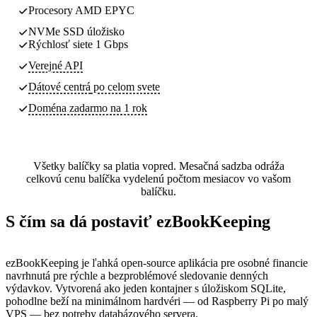
Procesory AMD EPYC
NVMe SSD úložisko
Rýchlosť siete 1 Gbps
Verejné API
Dátové centrá
po celom svete
Doména zadarmo na 1 rok
Všetky balíčky sa platia vopred. Mesačná sadzba odráža
celkovú cenu balíčka vydelenú počtom mesiacov vo vašom
balíčku.
S čím sa dá postaviť ezBookKeeping
ezBookKeeping je ľahká open-source aplikácia pre osobné financie
navrhnutá pre rýchle a bezproblémové sledovanie denných
výdavkov. Vytvorená ako jeden kontajner s úložiskom SQLite,
pohodlne beží na minimálnom hardvéri — od Raspberry Pi po malý
VPS — bez potreby databázového servera.