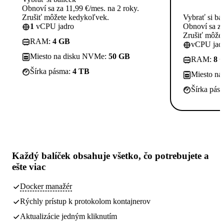
Obnoví sa za 11,99 €/mes. na 2 roky.
Zrušiť môžete kedykoľvek.
Vybrať si ba
1
vCPU jadro
Obnoví sa za
Zrušiť môže
RAM:
4 GB
vCPU jadi
Miesto na disku NVMe:
50 GB
RAM:
8 
Šírka pásma:
4 TB
Miesto n
Šírka pás
Každý balíček obsahuje
všetko, čo potrebujete
a
ešte viac
Docker manažér
Rýchly prístup k protokolom kontajnerov
Aktualizácie jedným kliknutím