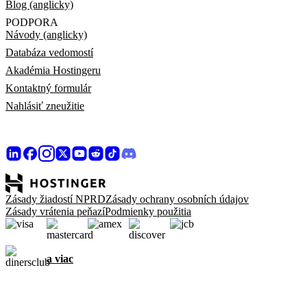
Blog (anglicky)
PODPORA
Návody (anglicky)
Databáza vedomostí
Akadémia Hostingeru
Kontaktný formulár
Nahlásiť zneužitie
Zásady žiadostí NPRD
Zásady ochrany osobních údajov
Zásady vrátenia peňazí
Podmienky použitia
a viac