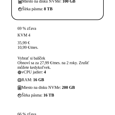
Miesto na disku NVMe:
100 GB
Šírka pásma:
8 TB
69 % zľava
KVM 4
35,99
€
10,99
€
/mes.
Vybrať si balíček
Obnoví sa za 27,99 €/mes. na 2 roky. Zrušiť
môžete kedykoľvek.
vCPU jadier:
4
RAM:
16 GB
Miesto na disku NVMe:
200 GB
Šírka pásma:
16 TB
66 % zľava