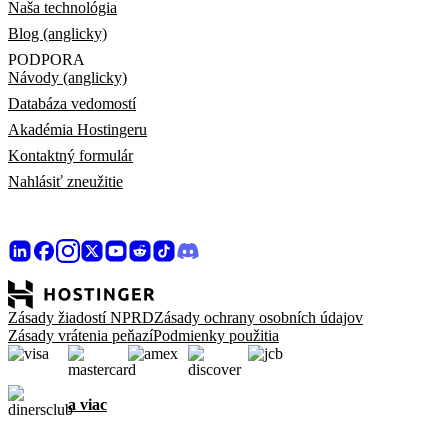
Naša technológia
Blog (anglicky)
PODPORA
Návody (anglicky)
Databáza vedomostí
Akadémia Hostingeru
Kontaktný formulár
Nahlásiť zneužitie
Zásady žiadostí NPRD
Zásady ochrany osobních údajov
Zásady vrátenia peňazí
Podmienky použitia
a viac