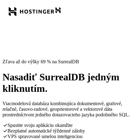
Zľava až do výšky 69 % na SurrealDB
Nasadiť SurrealDB jedným
kliknutím.
Viacmodelová databáza kombinujúca dokumentové, grafové,
relačné, časovo-radové, geopriestorové a vektorové dáta
prostredníctvom jedného dotazovacieho jazyka podobného SQL.
Spustite svoju aplikáciu okamžite
Bezplatné automatické týždenné zálohy
VPS spravované umelou inteligenciou