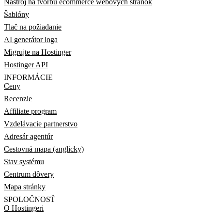
Nástroj na tvorbu ecommerce webových stránok
Šablóny
Tlač na požiadanie
AI generátor loga
Migrujte na Hostinger
Hostinger API
INFORMÁCIE
Ceny
Recenzie
Affiliate program
Vzdelávacie partnerstvo
Adresár agentúr
Cestovná mapa (anglicky)
Stav systému
Centrum dôvery
Mapa stránky
SPOLOČNOSŤ
O Hostingeri