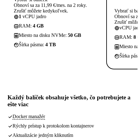
Obnoví sa za 11,99 €/mes. na 2 roky.
Zrušiť môžete kedykoľvek.
Vybrať si ba
1
vCPU jadro
Obnoví sa za
Zrušiť môže
RAM:
4 GB
vCPU jadi
Miesto na disku NVMe:
50 GB
RAM:
8 
Šírka pásma:
4 TB
Miesto n
Šírka pás
Každý balíček obsahuje
všetko, čo potrebujete
a
ešte viac
Docker manažér
Rýchly prístup k protokolom kontajnerov
Aktualizácie jedným kliknutím