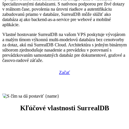
špecializovanými databázami. S natívnou podporou pre živé dotazy
v reálnom čase, povolenia na úrovni riadkov a autentifikáciu
zabudovanú priamo v databáze, SurrealDB môže slúžiť ako
databáza aj ako backend-as-a-service pre webové a mobilné
aplikácie.
Vlastné hostovanie SurrealDB na vašom VPS poskytuje vývojárom
a malým tímom výkonnú multi-modelovú databázu bez cenotvorby
za dotaz, akú má SurrealDB Cloud. Architektúra s jedným binárnym
súborom zjednodušuje nasadenie a prevádzku v porovnaní s
prevádzkovaním samostatných databáz pre dokumentové, grafové a
časovo-radové záťaže.
Začať
Kľúčové vlastnosti SurrealDB