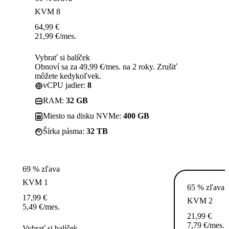
KVM 8
64,99
€
21,99
€
/mes.
Vybrať si balíček
Obnoví sa za 49,99 €/mes. na 2 roky. Zrušiť
môžete kedykoľvek.
vCPU jadier:
8
RAM:
32 GB
Miesto na disku NVMe:
400 GB
Šírka pásma:
32 TB
69 % zľava
KVM 1
65 % zľava
17,99
€
KVM 2
5,49
€
/mes.
21,99
€
7,79
€
/mes.
Vybrať si balíček