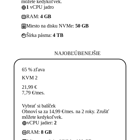
môžete kedykoľvek.
1
vCPU jadro
RAM:
4 GB
Miesto na disku NVMe:
50 GB
Šírka pásma:
4 TB
NAJOBĽÚBENEJŠIE
65 % zľava
KVM 2
21,99
€
7,79
€
/mes.
Vybrať si balíček
Obnoví sa za 14,99 €/mes. na 2 roky. Zrušiť
môžete kedykoľvek.
vCPU jadier:
2
RAM:
8 GB