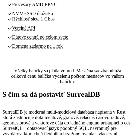
Procesory AMD EPYC
NVMe SSD úložisko
Rýchlosť siete 1 Gbps
Verejné API
Dátové centrá
po celom svete
Doména zadarmo na 1 rok
Všetky balíčky sa platia vopred. Mesačná sadzba odráža
celkovú cenu balíčka vydelenú počtom mesiacov vo vašom
balíčku.
S čím sa dá postaviť SurrealDB
SurrealDB je moderná multi-modelová databáza napísaná v Rust,
ktorá zjednocuje dokumentové, grafové, relačné, časovo-radové,
geopriestorové a vektorové dáta do jedného enginu prístupného cez
SurrealQL – dotazovací jazyk podobný SQL, navrhnutý pre
vývojárov, ktorí chcú flexibilitu bez žonglovania s viacerými