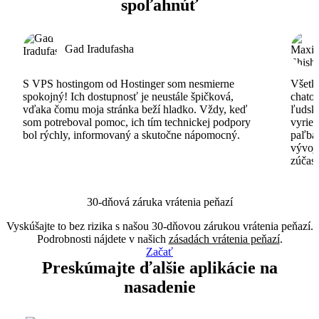
spoľahnúť
Gad Iradufasha
S VPS hostingom od Hostinger som nesmierne
Všetko
spokojný! Ich dostupnosť je neustále špičková,
chatov
vďaka čomu moja stránka beží hladko. Vždy, keď
ľudsk
som potreboval pomoc, ich tím technickej podpory
vyrieš
bol rýchly, informovaný a skutočne nápomocný.
paľba
vývoj
zúčas
30-dňová záruka vrátenia peňazí
Vyskúšajte to bez rizika s našou 30-dňovou zárukou vrátenia peňazí.
Podrobnosti nájdete v našich
zásadách vrátenia peňazí
.
Začať
Preskúmajte ďalšie aplikácie na
nasadenie