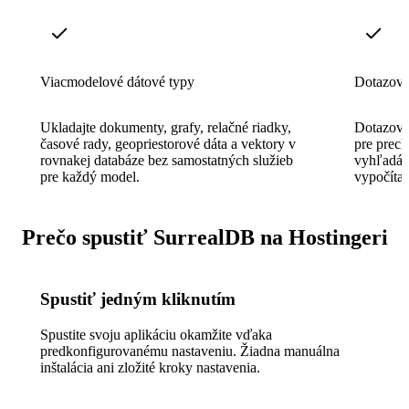
Viacmodelové dátové typy
Dotazova
Ukladajte dokumenty, grafy, relačné riadky,
Dotazova
časové rady, geopriestorové dáta a vektory v
pre prech
rovnakej databáze bez samostatných služieb
vyhľadáva
pre každý model.
vypočíta
Prečo spustiť SurrealDB na Hostingeri
Spustiť jedným kliknutím
Spustite svoju aplikáciu okamžite vďaka
predkonfigurovanému nastaveniu. Žiadna manuálna
inštalácia ani zložité kroky nastavenia.