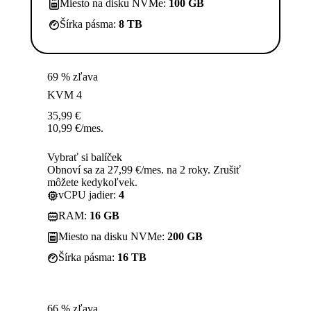
Miesto na disku NVMe:
100 GB
Šírka pásma:
8 TB
69 % zľava
KVM 4
35,99
€
10,99
€
/mes.
Vybrať si balíček
Obnoví sa za 27,99 €/mes. na 2 roky. Zrušiť
môžete kedykoľvek.
vCPU jadier:
4
RAM:
16 GB
Miesto na disku NVMe:
200 GB
Šírka pásma:
16 TB
66 % zľava