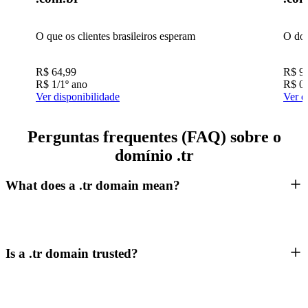
O que os clientes brasileiros esperam
O dom
R$
64,99
R$
9
R$
1
/1º ano
R$
0
Ver disponibilidade
Ver d
Perguntas frequentes (FAQ) sobre o
domínio .tr
What does a .tr domain mean?
Is a .tr domain trusted?