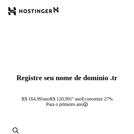
Registre seu nome de domínio
.tr
R$
164,99
/ano
R$
120,99
1º ano
Economize 27%
Para o primeiro ano