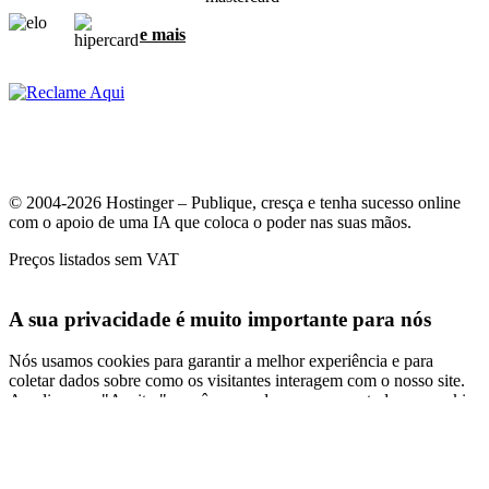
e mais
© 2004-2026 Hostinger – Publique, cresça e tenha sucesso online
com o apoio de uma IA que coloca o poder nas suas mãos.
Preços listados sem VAT
A sua privacidade é muito importante para nós
Nós usamos cookies para garantir a melhor experiência e para
coletar dados sobre como os visitantes interagem com o nosso site.
Ao clicar em "Aceitar", você concorda em usarmos todos os cookies
para anúncios, personalizações e análises, como descrito na nossa
Política de cookies
.
Aceitar todos
Rejeitar todos
Configurações de cookies