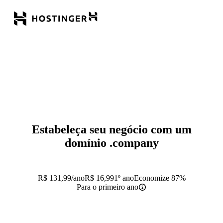
Estabeleça seu negócio com um
domínio
.company
R$
131,99
/ano
R$
16,99
1º ano
Economize 87%
Para o primeiro ano