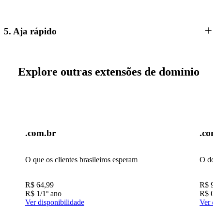
5. Aja rápido
Explore outras extensões de domínio
.com.br
.co
O que os clientes brasileiros esperam
O dom
R$
64,99
R$
9
R$
1
/1º ano
R$
0
Ver disponibilidade
Ver d