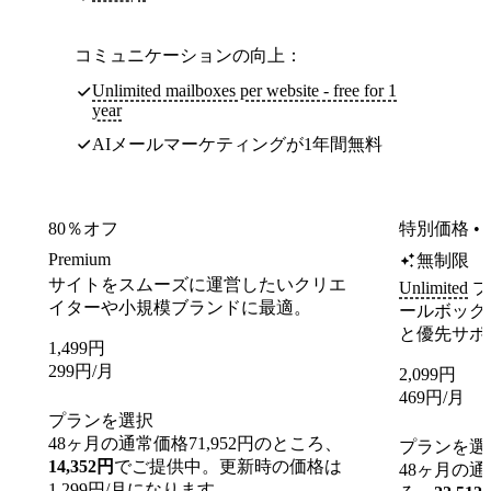
コミュニケーションの向上：
Unlimited mailboxes per website - free for 1
year
AIメールマーケティングが1年間無料
80％オフ
特別価格 • 
Premium
無制限
サイトをスムーズに運営したいクリエ
Unlimited
プ
イターや小規模ブランドに最適。
ールボック
と優先サポ
1,499
円
299
円
/月
2,099
円
469
円
/月
プランを選択
48ヶ月の通常価格71,952円のところ、
プランを選
14,352円
でご提供中。更新時の価格は
48ヶ月の通
1,299円/月になります。