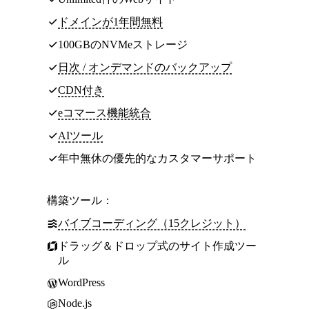
ドメインが1年間無料
100GBのNVMeストレージ
日次 / オンデマンドのバックアップ
CDN付き
eコマース機能統合
AIツール
年中無休の優先的なカスタマーサポート
構築ツール：
バイブコーディング（15クレジット）
ドラッグ＆ドロップ式のサイト作成ツー
ル
WordPress
Node.js