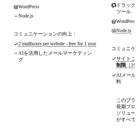
ドラッグ
WordPress
ツール
Node.js
WordPress
Node.js
コミュニケーションの向上：
2 mailboxes per website - free for 1 year
コミュニケ
AIを活用したメールマーケティン
サイトご
グ
制限
（1
AIメー
料
このプラ
長期プロ
ソリュー
がすべて