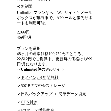
無制限
Unlimited
プランなら、Webサイトとメール
ボックスが無制限で、AIツールと優先サポ
ートも利用可能。
2,099
円
469
円
/月
プランを選択
48ヶ月の通常価格100,752円のところ、
22,512円
でご提供中。更新時の価格は1,899
円/月になります。
Unlimited件
のWebサイト
ドメインが1年間無料
50GBのNVMeストレージ
日次バックアップ ＋ 簡単データ復元
CDN付き
eコマース機能統合