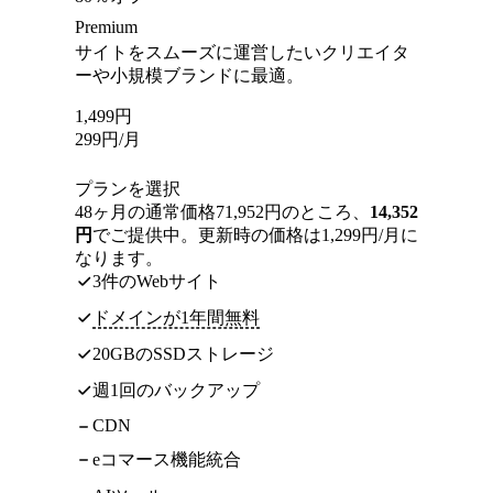
Premium
サイトをスムーズに運営したいクリエイタ
ーや小規模ブランドに最適。
1,499
円
299
円
/月
プランを選択
48ヶ月の通常価格71,952円のところ、
14,352
円
でご提供中。更新時の価格は1,299円/月に
なります。
3件のWebサイト
ドメインが1年間無料
20GBのSSDストレージ
週1回のバックアップ
CDN
eコマース機能統合