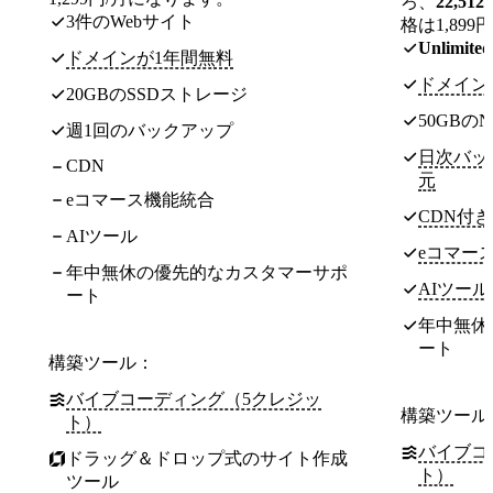
ろ、
22,512
3件のWebサイト
格は1,89
Unlimite
ドメインが1年間無料
ドメイン
20GBのSSDストレージ
50GBの
週1回のバックアップ
日次バッ
CDN
元
eコマース機能統合
CDN付き
AIツール
eコマー
年中無休の優先的なカスタマーサポ
AIツール
ート
年中無休
ート
構築ツール：
バイブコーディング（5クレジッ
構築ツール
ト）
バイブコ
ドラッグ＆ドロップ式のサイト作成
ト）
ツール