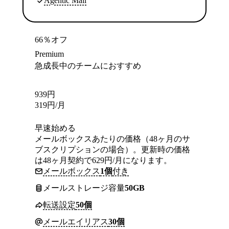
Agentic Mail
66％オフ
Premium
急成長中のチームにおすすめ
939
円
319
円
/月
早速始める
メールボックスあたりの価格（48ヶ月のサ
ブスクリプションの場合）。更新時の価格
は48ヶ月契約で629円/月になります。
メールボックス
1個
付き
メールストレージ容量
50GB
転送設定
50個
メールエイリアス
30個