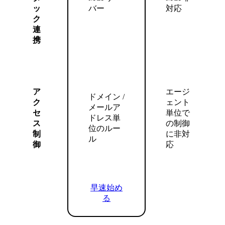
ッ
バー
対応
ク
連
携
ア
エージ
ドメイン /
ク
ェント
メールア
セ
単位で
ドレス単
ス
の制御
位のルー
制
に非対
ル
御
応
早速始め
る