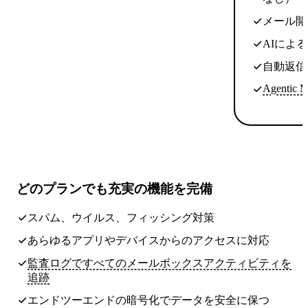
メール開
AIによ
自動返信
Agentic M
どのプランでも
充実の機能
を完備
スパム、ウイルス、フィッシング対策
あらゆるアプリやデバイスからのアクセスに対応
監査ログですべてのメールボックスアクティビティを
追跡
エンドツーエンドの暗号化でデータを安全に保つ