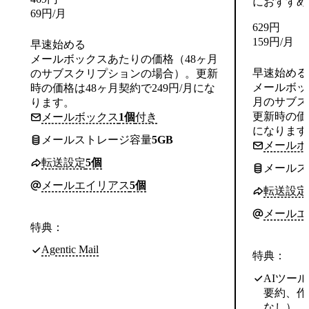
におすすめ
69
円
/月
629
円
159
円
/月
早速始める
メールボックスあたりの価格（48ヶ月
早速始める
のサブスクリプションの場合）。更新
メールボッ
時の価格は48ヶ月契約で249円/月にな
月のサブス
ります。
更新時の価格
メールボックス
1個
付き
になります
メールストレージ容量
5GB
メールボ
転送設定
5個
メールス
メールエイリアス
5個
転送設定
メールエ
特典：
Agentic Mail
特典：
AIツー
要約、作
なし）