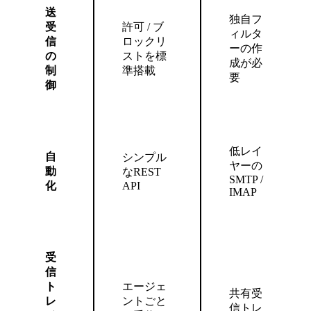
送
独自フ
受
許可 / ブ
ィルタ
信
ロックリ
ーの作
の
ストを標
成が必
制
準搭載
要
御
低レイ
自
シンプル
ヤーの
動
なREST
SMTP /
化
API
IMAP
受
信
ト
エージェ
共有受
レ
ントごと
信トレ