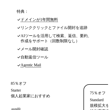
特典：
ドメインが1年間無料
リンククリックとファイル開封を追跡
AIツールを活用して検索、返信、要約、
作成をサポート（回数制限なし）
メール開封確認
自動返信ツール
Agentic Mail
85％オフ
Starter
75％オフ
個人起業家におすすめ
Standard
規模拡大を
469
円