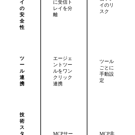
イ
に受信ト
イのリ
の
レイを分
スク
安
離
全
性
ツ
エージェ
ツール
ー
ントツー
ごとに
ル
ルをワン
手動設
連
クリック
定
携
連携
技
術
ス
タ
MCPサー
MCP非