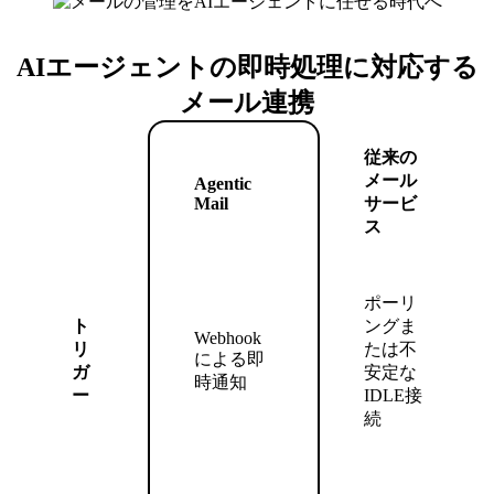
AIエージェントの即時処理に対応する
メール連携
従来の
メール
Agentic
Mail
サービ
ス
ポーリ
ト
ングま
Webhook
リ
たは不
による即
ガ
安定な
時通知
ー
IDLE接
続