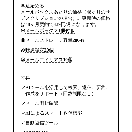
早速始める
メールボックスあたりの価格（48ヶ月のサ
ブスクリプションの場合）。更新時の価格
は48ヶ月契約で439円/月になります。
メールボックス
1個
付き
メールストレージ容量
20GB
転送設定
20個
メールエイリアス
10個
特典：
AIツールを活用して検索、返信、要約、
作成をサポート（回数制限なし）
メール開封確認
AIによるスマート返信機能
自動返信ツール