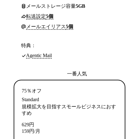
メールストレージ容量
5GB
転送設定
5個
メールエイリアス
5個
特典：
Agentic Mail
一番人気
75％オフ
Standard
規模拡大を目指すスモールビジネスにおす
すめ
629
円
159
円
/月