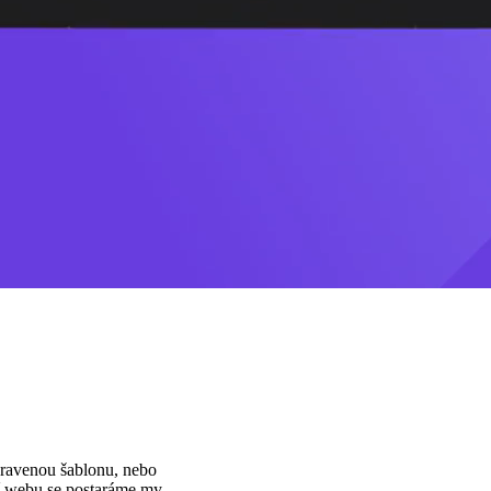
pravenou šablonu, nebo
í webu se postaráme my.