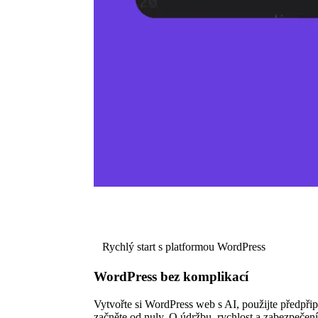
Rychlý start s platformou WordPress
WordPress bez komplikací
Vytvořte si WordPress web s AI, použijte předpři
začněte od nuly. O údržbu, rychlost a zabezpečen