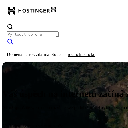
Doména na rok zdarma
Součástí
ročních balíčků
Váš úspěch na internetu začíná 
Ať už spouštíte web, nebo rozvíjíte své podnikání, s Hostingerem mát
Začít
30denní záruka vrácení peněz