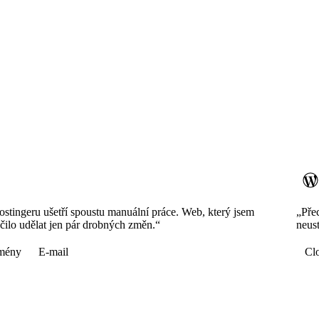
stingeru ušetří spoustu manuální práce. Web, který jsem
„Pře
tačilo udělat jen pár drobných změn.“
neust
mény
E-mail
Cl