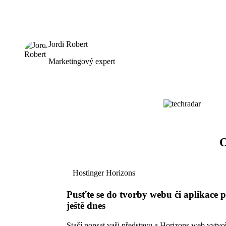
Jordi Robert
Marketingový expert
O
Hostinger Horizons
Pusťte se do tvorby webu či aplikace 
ještě dnes
Stačí popsat vaši představu a Horizons web vytvoř