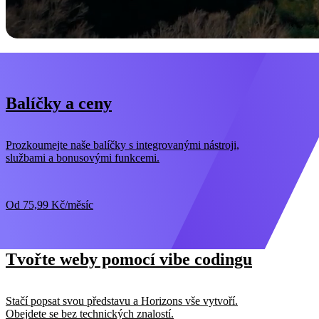
Balíčky a ceny
Prozkoumejte naše balíčky s integrovanými nástroji,
službami a bonusovými funkcemi.
Od
75,99 Kč
/měsíc
Tvořte weby pomocí vibe codingu
Stačí popsat svou představu a Horizons vše vytvoří.
Obejdete se bez technických znalostí.