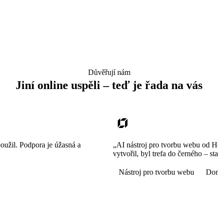
Důvěřují nám
Jiní online uspěli – teď je řada na vás
použil. Podpora je úžasná a
„AI nástroj pro tvorbu webu od Ho
vytvořil, byl trefa do černého – s
Nástroj pro tvorbu webu
Do