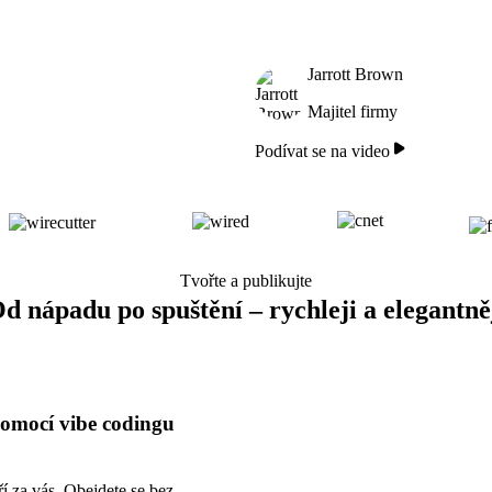
Jarrott Brown
Majitel firmy
Podívat se na video
Tvořte a publikujte
d nápadu po spuštění – rychleji a elegantně
pomocí vibe codingu
í za vás. Obejdete se bez