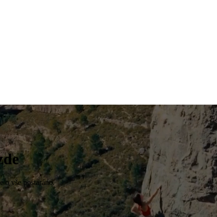
zde
e o vše postaráno.