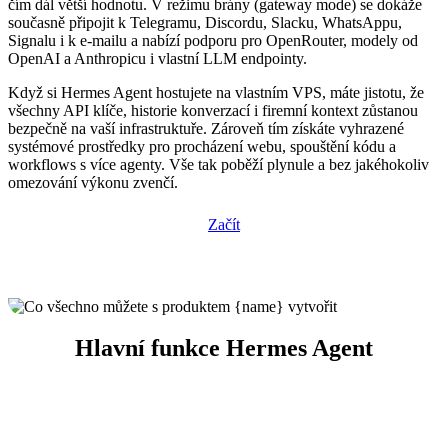
čím dál větší hodnotu. V režimu brány (gateway mode) se dokáže
současně připojit k Telegramu, Discordu, Slacku, WhatsAppu,
Signalu i k e-mailu a nabízí podporu pro OpenRouter, modely od
OpenAI a Anthropicu i vlastní LLM endpointy.
Když si Hermes Agent hostujete na vlastním VPS, máte jistotu, že
všechny API klíče, historie konverzací i firemní kontext zůstanou
bezpečně na vaší infrastruktuře. Zároveň tím získáte vyhrazené
systémové prostředky pro procházení webu, spouštění kódu a
workflows s více agenty. Vše tak poběží plynule a bez jakéhokoliv
omezování výkonu zvenčí.
Začít
Hlavní funkce Hermes Agent