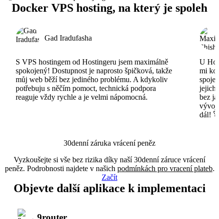
Docker VPS hosting, na který je spoleh
Gad Iradufasha
S VPS hostingem od Hostingeru jsem maximálně
U Host
spokojený! Dostupnost je naprosto špičková, takže
mi ko
můj web běží bez jediného problému. A kdykoliv
spojen
potřebuju s něčím pomoct, technická podpora
jejich
reaguje vždy rychle a je velmi nápomocná.
bez ja
vývojá
dál! 
30denní záruka vrácení peněz
Vyzkoušejte si vše bez rizika díky naší 30denní záruce vrácení
peněz. Podrobnosti najdete v našich
podmínkách pro vracení plateb
.
Začít
Objevte další aplikace k implementaci
9router