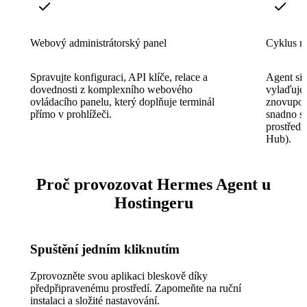
Webový administrátorský panel
Cyklus n
Spravujte konfiguraci, API klíče, relace a
Agent si 
dovednosti z komplexního webového
vylaďuje 
ovládacího panelu, který doplňuje terminál
znovupou
přímo v prohlížeči.
snadno sd
prostředn
Hub).
Proč provozovat Hermes Agent u
Hostingeru
Spuštění jedním kliknutím
Zprovozněte svou aplikaci bleskově díky
předpřipravenému prostředí. Zapomeňte na ruční
instalaci a složité nastavování.