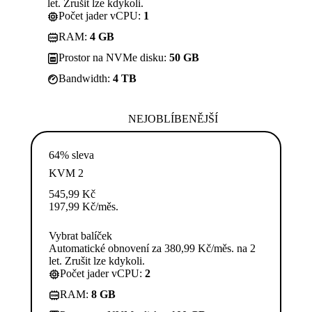
let. Zrušit lze kdykoli.
Počet jader vCPU:
1
RAM:
4 GB
Prostor na NVMe disku:
50 GB
Bandwidth:
4 TB
NEJOBLÍBENĚJŠÍ
64% sleva
KVM 2
545,99
Kč
197,99
Kč
/měs.
Vybrat balíček
Automatické obnovení za 380,99 Kč/měs. na 2
let. Zrušit lze kdykoli.
Počet jader vCPU:
2
RAM:
8 GB