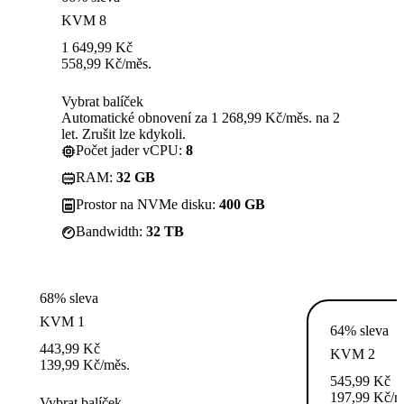
KVM 8
1 649,99
Kč
558,99
Kč
/měs.
Vybrat balíček
Automatické obnovení za 1 268,99 Kč/měs. na 2
let. Zrušit lze kdykoli.
Počet jader vCPU:
8
RAM:
32 GB
Prostor na NVMe disku:
400 GB
Bandwidth:
32 TB
68% sleva
KVM 1
64% sleva
443,99
Kč
KVM 2
139,99
Kč
/měs.
545,99
Kč
197,99
Kč
/m
Vybrat balíček