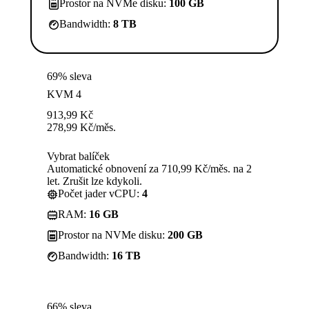
Prostor na NVMe disku:
100 GB
Bandwidth:
8 TB
69% sleva
KVM 4
913,99
Kč
278,99
Kč
/měs.
Vybrat balíček
Automatické obnovení za 710,99 Kč/měs. na 2
let. Zrušit lze kdykoli.
Počet jader vCPU:
4
RAM:
16 GB
Prostor na NVMe disku:
200 GB
Bandwidth:
16 TB
66% sleva