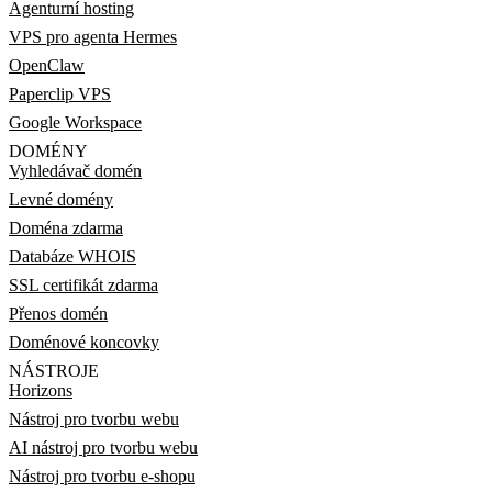
Agenturní hosting
VPS pro agenta Hermes
OpenClaw
Paperclip VPS
Google Workspace
DOMÉNY
Vyhledávač domén
Levné domény
Doména zdarma
Databáze WHOIS
SSL certifikát zdarma
Přenos domén
Doménové koncovky
NÁSTROJE
Horizons
Nástroj pro tvorbu webu
AI nástroj pro tvorbu webu
Nástroj pro tvorbu e-shopu