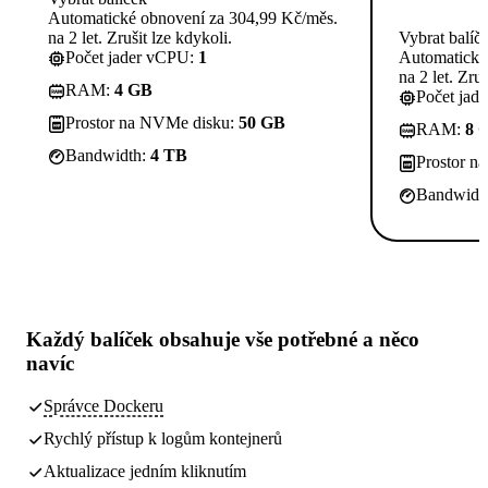
Automatické obnovení za 304,99 Kč/měs.
na 2 let. Zrušit lze kdykoli.
Vybrat balíč
Počet jader vCPU:
1
Automatické
na 2 let. Zruš
RAM:
4 GB
Počet jad
Prostor na NVMe disku:
50 GB
RAM:
8 
Bandwidth:
4 TB
Prostor n
Bandwidt
Každý balíček obsahuje
vše potřebné
a něco
navíc
Správce Dockeru
Rychlý přístup k logům kontejnerů
Aktualizace jedním kliknutím