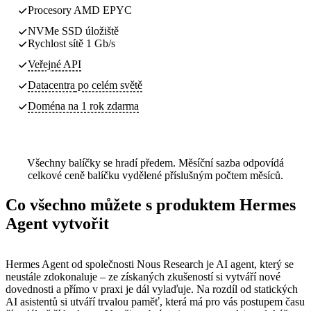
Procesory AMD EPYC
NVMe SSD úložiště
Rychlost sítě 1 Gb/s
Veřejné API
Datacentra
po celém světě
Doména na 1 rok zdarma
Všechny balíčky se hradí předem. Měsíční sazba odpovídá
celkové ceně balíčku vydělené příslušným počtem měsíců.
Co všechno můžete s produktem Hermes
Agent vytvořit
Hermes Agent od společnosti Nous Research je AI agent, který se
neustále zdokonaluje – ze získaných zkušeností si vytváří nové
dovednosti a přímo v praxi je dál vylaďuje. Na rozdíl od statických
AI asistentů si utváří trvalou paměť, která má pro vás postupem času