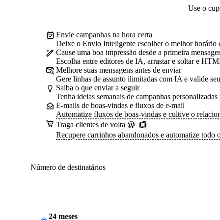
Use o cup
Envie campanhas na hora certa
Deixe o Envio Inteligente escolher o melhor horário 
Cause uma boa impressão desde a primeira mensag
Escolha entre editores de IA, arrastar e soltar e HT
Melhore suas mensagens antes de enviar
Gere linhas de assunto ilimitadas com IA e valide se
Saiba o que enviar a seguir
Tenha ideias semanais de campanhas personalizadas 
E-mails de boas-vindas e fluxos de e-mail
Automatize fluxos de boas-vindas e cultive o relaci
Traga clientes de volta
Recupere carrinhos abandonados e automatize todo 
Número de destinatários
24 meses