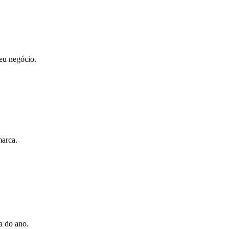
seu negócio.
marca.
a do ano.