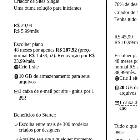
Criador de Sites Single
76% de desc
Uma ótima solução para iniciantes
Criador de S
Tenha tudo qu
R$
29,99
R$
5,99
/mês
R$
45,99
R$
10,99
/mê
Escolher plano
48 meses por apenas
R$ 287,52
(preço
normal R$ 1.439,52). Renovação por R$
Escolher pla
23,99/mês.
48 meses po
Crie
1
site
normal R$ 2
38,99/mês.
10
GB de armazenamento para seus
Crie
1
site
arquivos
20
GB de 
1
caixa de e-mail por site - grátis por 1
arquivos
ano
1
caixa de 
ano
Benefícios do Starter:
Escolha entre mais de 300 modelos
Tudo o que o
criados por designers
mais:
Atualize seu site a qualquer momento