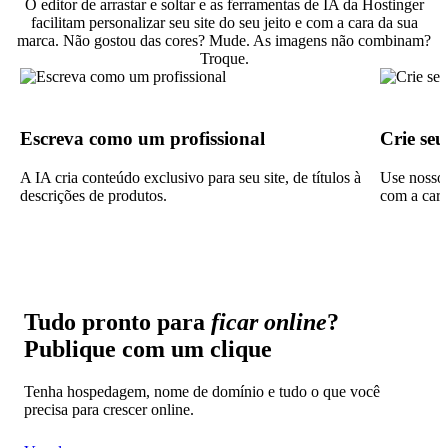
O editor de arrastar e soltar e as ferramentas de IA da Hostinger
facilitam personalizar seu site do seu jeito e com a cara da sua
marca. Não gostou das cores? Mude. As imagens não combinam?
Troque.
Escreva como um profissional
Crie seu
A IA cria conteúdo exclusivo para seu site, de títulos à
Use nosso 
descrições de produtos.
com a cara
Tudo pronto para
ficar online
?
Publique com um clique
Tenha hospedagem, nome de domínio e tudo o que você
precisa para crescer online.