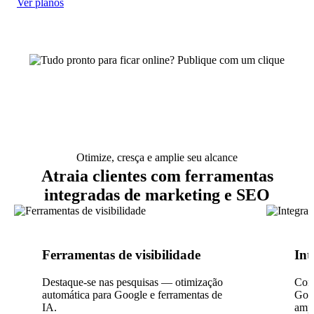
Ver planos
Otimize, cresça e amplie seu alcance
Atraia clientes com ferramentas
integradas de marketing e SEO
Ferramentas de visibilidade
Int
Destaque-se nas pesquisas — otimização
Cone
automática para Google e ferramentas de
Goog
IA.
ampl