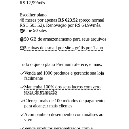
R$
12,99
/mês
Escolher plano
48 meses por apenas
R$ 623,52
(preço normal
R$ 3.503,52). Renovação por R$ 64,99/mês.
Crie
50
sites
50
GB de armazenamento para seus arquivos
5
caixas de e-mail por site - grátis por 1 ano
Tudo o que o plano Premium oferece, e mais:
Venda até 1000 produtos e gerencie sua loja
facilmente
Mantenha 100% dos seus lucros com zero
taxas de transação
Ofereça mais de 100 métodos de pagamento
para alcançar mais clientes
Acompanhe o desempenho com análises ao
vivo
Venda produtos personalizados com a