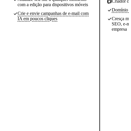
Criador de
com a edição para dispositivos móveis
Domínio gr
Crie e envie campanhas de e-mail com
IA em poucos cliques
Cresça ma
SEO, e-ma
empresa