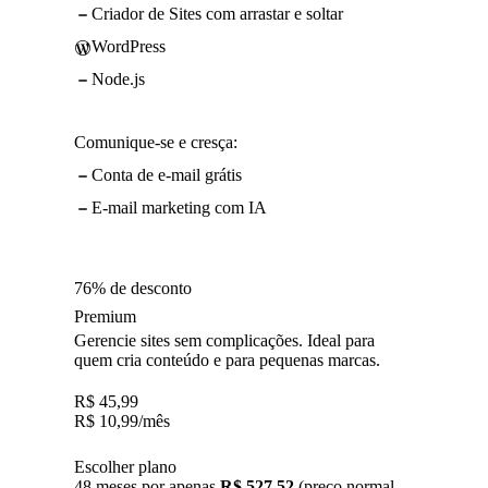
Criador de Sites com arrastar e soltar
WordPress
Node.js
Comunique-se e cresça:
Conta de e-mail grátis
E-mail marketing com IA
76% de desconto
Premium
Gerencie sites sem complicações. Ideal para
quem cria conteúdo e para pequenas marcas.
R$
45,99
R$
10,99
/mês
Escolher plano
48 meses por apenas
R$ 527,52
(preço normal