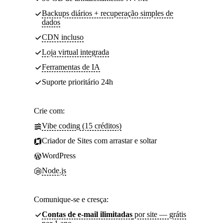
Backups diários + recuperação simples de
dados
CDN incluso
Loja virtual integrada
Ferramentas de IA
Suporte prioritário 24h
Crie com:
Vibe coding (15 créditos)
Criador de Sites com arrastar e soltar
WordPress
Node.js
Comunique-se e cresça:
Contas de e-mail ilimitadas
por site — grátis