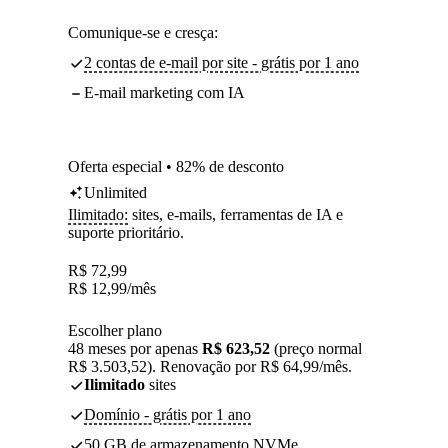
Comunique-se e cresça:
2 contas de e-mail por site - grátis por 1 ano
E-mail marketing com IA
Oferta especial • 82% de desconto
Unlimited
Ilimitado:
sites, e-mails, ferramentas de IA e
suporte prioritário.
R$
72,99
R$
12,99
/mês
Escolher plano
48 meses por apenas
R$ 623,52
(preço normal
R$ 3.503,52). Renovação por R$ 64,99/mês.
Ilimitado
sites
Domínio - grátis por 1 ano
50 GB de armazenamento NVMe