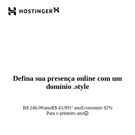
Defina sua presença online com um
domínio
.style
R$
246,99
/ano
R$
43,99
1º ano
Economize 82%
Para o primeiro ano