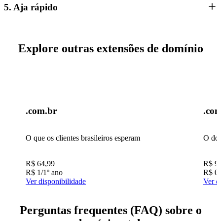
5. Aja rápido
Explore outras extensões de domínio
.com.br
.co
O que os clientes brasileiros esperam
O dom
R$
64,99
R$
9
R$
1
/1º ano
R$
0
Ver disponibilidade
Ver d
Perguntas frequentes (FAQ) sobre o