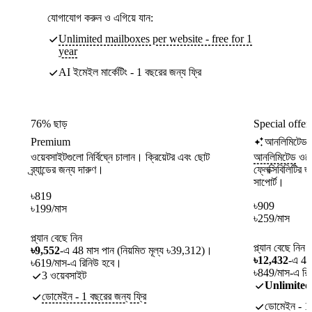
যোগাযোগ করুন ও এগিয়ে যান:
Unlimited mailboxes per website - free for 1
year
AI ইমেইল মার্কেটিং - 1 বছরের জন্য ফ্রি
76% ছাড়
Special offer
Premium
আনলিমিটেড
ওয়েবসাইটগুলো নির্বিঘ্নে চালান। ক্রিয়েটর এবং ছোট
আনলিমিটেড
ওয়ে
ব্র্যান্ডের জন্য দারুণ।
ফ্লেক্সিবিলিটির 
সাপোর্ট।
৳
819
৳
909
৳
199
/মাস
৳
259
/মাস
প্ল্যান বেছে নিন
প্ল্যান বেছে নিন
৳9,552
-এ 48 মাস পান (নিয়মিত মূল্য ৳39,312)।
৳12,432
-এ 48
৳619/মাস-এ রিনিউ হবে।
৳849/মাস-এ রি
3 ওয়েবসাইট
Unlimited
ডোমেইন - 1 বছরের জন্য ফ্রি
ডোমেইন - 1 