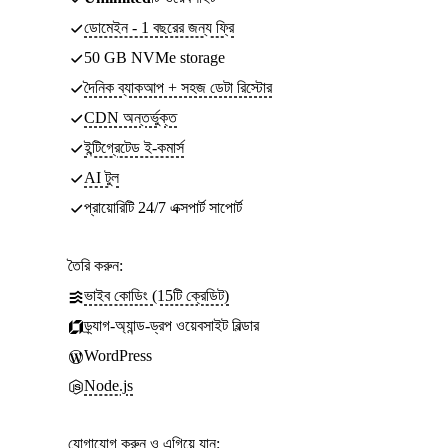
ডোমেইন - 1 বছরের জন্য ফ্রি
50 GB NVMe storage
দৈনিক ব্যাকআপ + সহজ ডেটা রিস্টোর
CDN অন্তর্ভুক্ত
ইন্টিগ্রেটেড ই-কমার্স
AI টুল
প্রায়োরিটি 24/7 এক্সপার্ট সাপোর্ট
তৈরি করুন:
ভাইব কোডিং (15টি ক্রেডিট)
ড্র্যাগ-অ্যান্ড-ড্রপ ওয়েবসাইট বিল্ডার
WordPress
Node.js
যোগাযোগ করুন ও এগিয়ে যান: