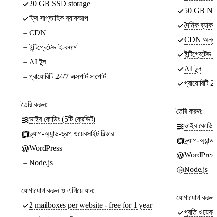
20 GB SSD storage
50 GB NV
ফ্রি সাপ্তাহিক ব্যাকআপ
দৈনিক ব্যাক
CDN
CDN অন্তর্
ইন্টিগ্রেটেড ই-কমার্স
ইন্টিগ্রেটেড ই
AI টুল
AI টুল
প্রায়োরিটি 24/7 এক্সপার্ট সাপোর্ট
প্রায়োরিটি 24/
তৈরি করুন:
তৈরি করুন:
ভাইব কোডিং (5টি ক্রেডিট)
ভাইব কোডিং 
ড্র্যাগ-অ্যান্ড-ড্রপ ওয়েবসাইট বিল্ডার
ড্র্যাগ-অ্যান্
WordPress
WordPress
Node.js
Node.js
যোগাযোগ করুন ও এগিয়ে যান:
যোগাযোগ করুন ও
2 mailboxes per website - free for 1 year
প্রতি ওয়েব