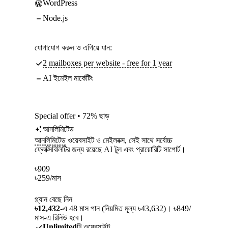
WordPress
Node.js
যোগাযোগ করুন ও এগিয়ে যান:
2 mailboxes per website - free for 1 year
AI ইমেইল মার্কেটিং
Special offer • 72% ছাড়
আনলিমিটেড
আনলিমিটেড
ওয়েবসাইট ও মেইলবক্স, সেই সাথে সর্বোচ্চ
ফ্লেক্সিবিলিটির জন্য রয়েছে AI টুল এবং প্রায়োরিটি সাপোর্ট।
৳
909
৳
259
/মাস
প্ল্যান বেছে নিন
৳12,432
-এ 48 মাস পান (নিয়মিত মূল্য ৳43,632)। ৳849/
মাস-এ রিনিউ হবে।
Unlimited
টি ওয়েবসাইট