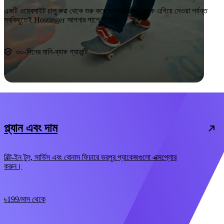
একটি ওয়েবসাইট চালু করা থেকে শুরু করে আপনার বিজনেসকে এগিয়ে নেওয়া পর্যন্ত
সবকিছুতেই Hostinger আপনার পাশে আছে।
এখনই শুরু করুন
৩০-দিনের মানি-ব্যাক গ্যারান্টি
প্ল্যান এবং দাম
বিল্ট-ইন টুল, সার্ভিস এবং বোনাস ফিচারে ভরপুর প্যাকেজগুলো এক্সপ্লোর
করুন।
৳199
/মাস থেকে