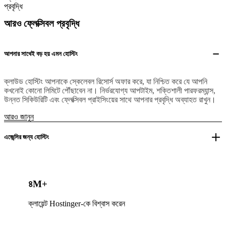
আরও ফ্লেক্সিবল প্রবৃদ্ধি
আপনার সাথেই বড় হয় এমন হোস্টিং
ক্লাউড হোস্টিং আপনাকে স্কেলেবল রিসোর্স অফার করে, যা নিশ্চিত করে যে আপনি
কখনোই কোনো লিমিটে পৌঁছাবেন না। নির্ভরযোগ্য আপটাইম, শক্তিশালী পারফরম্যান্স,
উন্নত সিকিউরিটি এবং ফ্লেক্সিবল প্রাইসিংয়ের সাথে আপনার প্রবৃদ্ধি অব্যাহত রাখুন।
আরও জানুন
এজেন্সির জন্য হোস্টিং
৪M+
ক্লায়েন্ট Hostinger-কে বিশ্বাস করেন