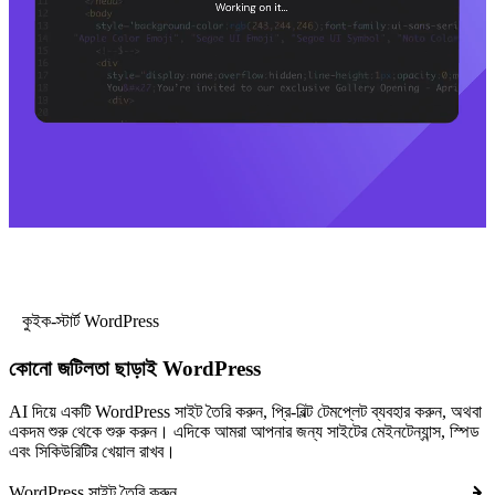
কুইক-স্টার্ট WordPress
কোনো জটিলতা ছাড়াই WordPress
AI দিয়ে একটি WordPress সাইট তৈরি করুন, প্রি-বিল্ট টেমপ্লেট ব্যবহার করুন, অথবা
একদম শুরু থেকে শুরু করুন। এদিকে আমরা আপনার জন্য সাইটের মেইনটেন্যান্স, স্পিড
এবং সিকিউরিটির খেয়াল রাখব।
WordPress সাইট তৈরি করুন