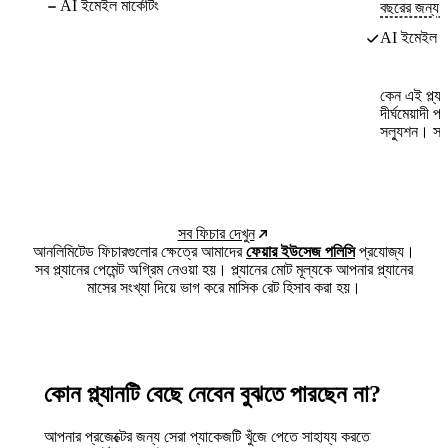
AI ইমেইল মার্কেটিং
বছরের জন্য ফ
AI ইমেইল মার
কেন এই প্ল্যা
দীর্ঘমেয়াদী প্
সল্যুশন। সবক
সব ফিচার দেখুন
আনলিমিটেড ফিচারগুলোর ক্ষেত্রে আমাদের
ফেয়ার ইউসেজ পলিসি
প্রযোজ্য।
সব প্ল্যানের পেমেন্ট অগ্রিম নেওয়া হয়। প্ল্যানের মোট মূল্যকে আপনার প্ল্যানের
মাসের সংখ্যা দিয়ে ভাগ করে মাসিক রেট হিসাব করা হয়।
কোন প্ল্যানটি বেছে নেবেন বুঝতে পারছেন না?
আপনার প্রজেক্টের জন্য সেরা প্যাকেজটি খুঁজে পেতে সাহায্য করতে