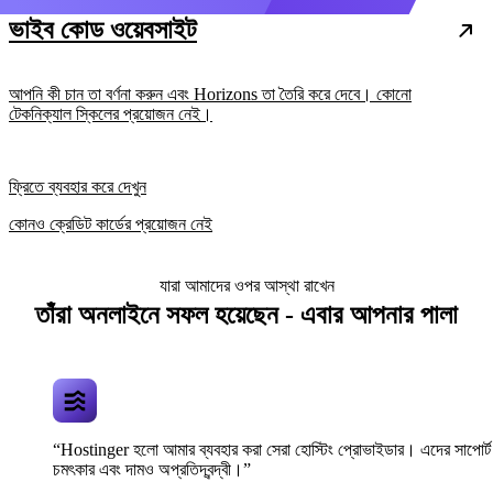
ভাইব কোড ওয়েবসাইট
আপনি কী চান তা বর্ণনা করুন এবং Horizons তা তৈরি করে দেবে। কোনো
টেকনিক্যাল স্কিলের প্রয়োজন নেই।
ফ্রিতে ব্যবহার করে দেখুন
কোনও ক্রেডিট কার্ডের প্রয়োজন নেই
যারা আমাদের ওপর আস্থা রাখেন
তাঁরা অনলাইনে সফল হয়েছেন - এবার আপনার পালা
“Hostinger হলো আমার ব্যবহার করা সেরা হোস্টিং প্রোভাইডার। এদের সাপোর্ট
চমৎকার এবং দামও অপ্রতিদ্বন্দ্বী।”