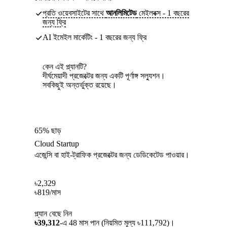
প্রতি ওয়েবসাইটের সাথে
আনলিমিটেড
মেইলবক্স - 1 বছরের
জন্য ফ্রি
AI ইমেইল মার্কেটিং - 1 বছরের জন্য ফ্রি
কেন এই প্ল্যানটি?
দীর্ঘমেয়াদী প্রজেক্টের জন্য একটি পূর্ণাঙ্গ সল্যুশন।
সবকিছুই অন্তর্ভুক্ত রয়েছে।
65% ছাড়
Cloud Startup
এজেন্সি বা হাই-ট্রাফিক প্রজেক্টের জন্য ডেডিকেটেড পাওয়ার।
৳
2,329
৳
819
/মাস
প্ল্যান বেছে নিন
৳39,312
-এ 48 মাস পান (নিয়মিত মূল্য ৳111,792)।