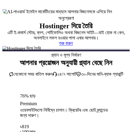
অনুপ্রেরণা
Hostinger দিয়ে তৈরি
এটি ই-কমার্স স্টোর, ব্লগ, পোর্টফোলিও অথবা বিজনেস সাইট—যাই হোক না কেন,
অনলাইনে সফল হওয়ার পালা এবার আপনার।
শুরু করুন
প্ল্যান ও মূল্য নির্ধারণ
আপনার প্রয়োজন অনুযায়ী প্ল্যান বেছে নিন
যেকোনো সময় বাতিল করুন
২৪/৭ সাপোর্ট
৩০-দিনের মানি-ব্যাক গ্যারান্টি
76% ছাড়
Premium
ওয়েবসাইটগুলো নির্বিঘ্নে চালান। ক্রিয়েটর এবং ছোট ব্র্যান্ডের
জন্য দারুণ।
৳
819
৳
199
/মাস