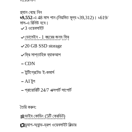
প্ল্যান বেছে নিন
৳9,552
-এ 48 মাস পান (নিয়মিত মূল্য ৳39,312)। ৳619/
মাস-এ রিনিউ হবে।
3 ওয়েবসাইট
ডোমেইন - 1 বছরের জন্য ফ্রি
20 GB SSD storage
ফ্রি সাপ্তাহিক ব্যাকআপ
CDN
ইন্টিগ্রেটেড ই-কমার্স
AI টুল
প্রায়োরিটি 24/7 এক্সপার্ট সাপোর্ট
তৈরি করুন:
ভাইব কোডিং (5টি ক্রেডিট)
ড্র্যাগ-অ্যান্ড-ড্রপ ওয়েবসাইট বিল্ডার