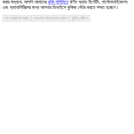
করার মাধ্যমে, আপনি আমাদের
কুকি পলিসিতে
বর্ণিত অ্যাড টার্গেটিং, পার্সোনালাইজেশন
এবং অ্যানালিটিক্সের জন্য আপনার ডিভাইসে কুকিজ স্টোর করতে সম্মত হচ্ছেন।
সব অ্যাক্সেপ্ট করুন
সবগুলো প্রত্যাখ্যান করুন
কুকির সেটিংস