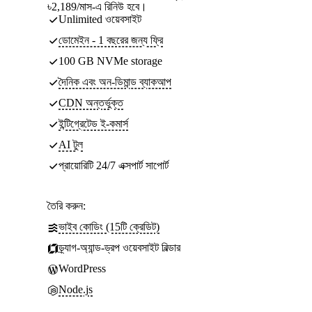
৳2,189/মাস-এ রিনিউ হবে।
Unlimited ওয়েবসাইট
ডোমেইন - 1 বছরের জন্য ফ্রি
100 GB NVMe storage
দৈনিক এবং অন-ডিমান্ড ব্যাকআপ
CDN অন্তর্ভুক্ত
ইন্টিগ্রেটেড ই-কমার্স
AI টুল
প্রায়োরিটি 24/7 এক্সপার্ট সাপোর্ট
তৈরি করুন:
ভাইব কোডিং (15টি ক্রেডিট)
ড্র্যাগ-অ্যান্ড-ড্রপ ওয়েবসাইট বিল্ডার
WordPress
Node.js