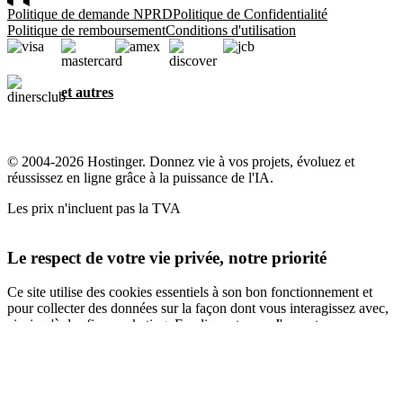
Politique de demande NPRD
Politique de Confidentialité
Politique de remboursement
Conditions d'utilisation
et autres
© 2004-2026 Hostinger. Donnez vie à vos projets, évoluez et
réussissez en ligne grâce à la puissance de l'IA.
Les prix n'incluent pas la TVA
Le respect de votre vie privée, notre priorité
Ce site utilise des cookies essentiels à son bon fonctionnement et
pour collecter des données sur la façon dont vous interagissez avec,
ainsi qu'à des fins marketing. En cliquant sur « J'accepte », vous
consentez à l'utilisation des cookies pour la publicité, la
personnalisation et l'analyse, comme décrit dans notre
Politique en
matière de cookies
.