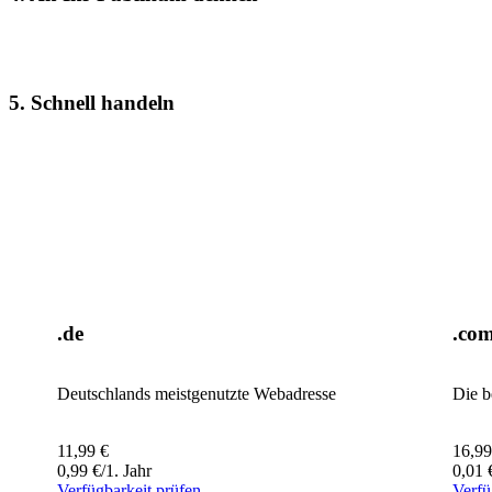
5. Schnell handeln
.de
.co
Deutschlands meistgenutzte Webadresse
Die b
11,99
€
16,99
0,99
€
/1. Jahr
0,01
Verfügbarkeit prüfen
Verfü