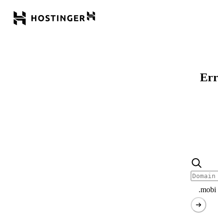
Err
.mobi