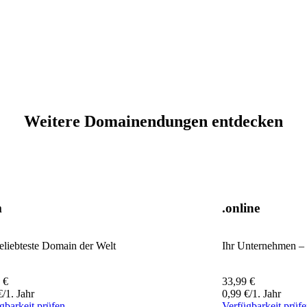
Weitere Domainendungen entdecken
m
.online
eliebteste Domain der Welt
Ihr Unternehmen – 
€
33,99
€
€
/1. Jahr
0,99
€
/1. Jahr
gbarkeit prüfen
Verfügbarkeit prüf