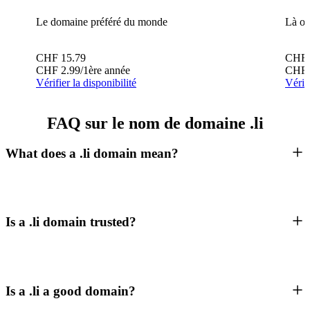
Le domaine préféré du monde
Là où
CHF
15.79
CHF
CHF
2.99
/1ère année
CHF
Vérifier la disponibilité
Vérifi
FAQ sur le nom de domaine .li
What does a .li domain mean?
Is a .li domain trusted?
Is a .li a good domain?